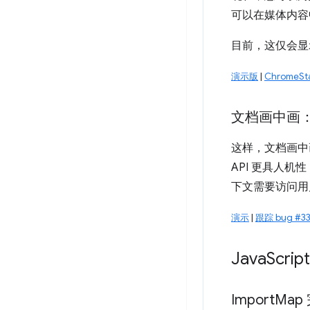
可以在媒体内容
目前，这仅会显示
演示版
|
ChromeSt
文档画中画
这样，文档画中
API 更具人
下文需要访问用
演示
|
跟踪 bug #33
Java
Script
Import
Map