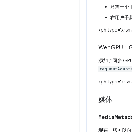
只需一个
在用户手
<ph type="x-sma
Web
GPU：G
添加了同步 GPU
requestAdapt
<ph type="x-sma
媒体
Media
Metad
现在，您可以向