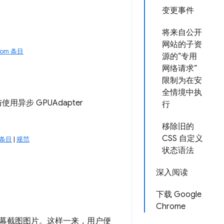
变更事件
将来自公开
网站的子资
com 条目
源的“专用
网络请求”
限制为在安
全情境中执
用异步 GPUAdapter
行
移除旧的
CSS 自定义
m 条目
|
规范
状态语法
深入阅读
下载 Google
Chrome
幕截图图片。这样一来，用户便