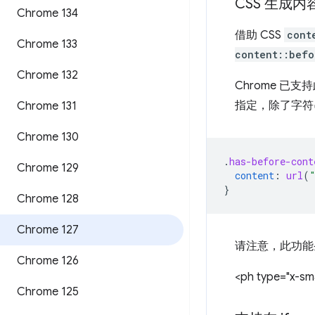
CSS 生成
Chrome 134
借助 CSS
cont
Chrome 133
content::befo
Chrome 132
Chrome 已
指定，除了字符
Chrome 131
Chrome 130
.
has-before-cont
Chrome 129
content
:
url
(
}
Chrome 128
Chrome 127
请注意，此功能
Chrome 126
<ph type="x-sma
Chrome 125