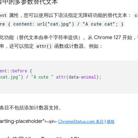
内容中的多参数替代文本
ent
属性，您可以使用以下语法指定无障碍功能的替代文本：
c
re { content: url("cat.jpg") / "A cute cat"; }
支持此功能（替代文本由单个字符串提供）。从 Chrome 127 
串，还可以指定
attr()
函数或计数器。例如：
ent
::
before
{
"cat.jpg"
)
/
"A cute "
attr
(
data
-animal
);
条目不包括添加计数器支持。
rtling-placeholder">
</ph>
ChromeStatus.com 条目
|
规格