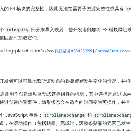
入的 ES 模块的完整性，因此无法在需要子资源完整性或具有
r
一个
integrity
部分来导入映射，使开发者能够将 ES 模块网
值匹配时加载它们。
rtling-placeholder">
</ph>
跟踪错误 #334251999
|
ChromeStatus.co
开发者可以可靠地监听滚动条的
贴靠目标
发生变化的情况，并根
点通常用作创建滚动互动式选择组件的机制，其中选择是通过 JavaS
通过创建内置事件，隐形状态会在适当的时间变为可操作，并且
avaScript 事件：
scrollsnapchange
和
scrollsnapchan
道，在滚动操作（包括贴靠）完成时，滚动条贴靠的元素已发生