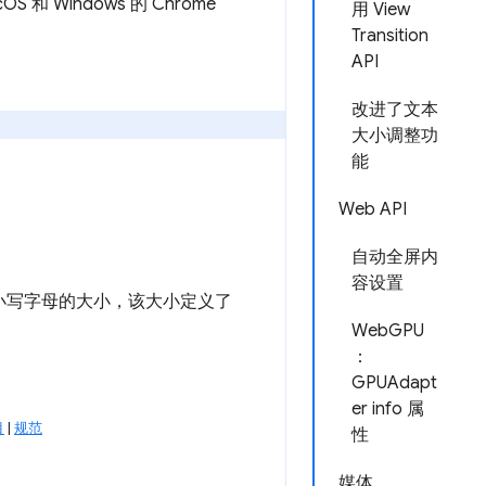
和 Windows 的 Chrome
用 View
Transition
API
改进了文本
大小调整功
能
Web API
自动全屏内
容设置
小写字母的大小，该大小定义了
WebGPU
：
GPUAdapt
er info 属
目
|
规范
性
媒体