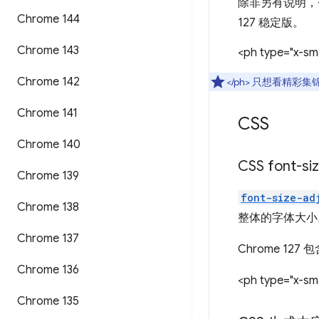
除非另有说明，否则以
Chrome 144
127 稳定版。
Chrome 143
<ph type="x-sma
Chrome 142
</ph> 只想看精彩
Chrome 141
CSS
Chrome 140
CSS font-siz
Chrome 139
font-size-ad
Chrome 138
整体的字体大小
Chrome 137
Chrome 1
Chrome 136
<ph type="x-sma
Chrome 135