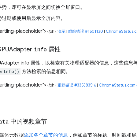
手势，即可在显示屏之间切换全屏窗口。
势过期或使用后显示全屏内容。
rtling-placeholder">
</ph>
演示
|
跟踪错误 #1501130
|
ChromeStatus.
PUAdapter
info
属性
Adapter info 属性，以检索有关物理适配器的信息，这些信息与使
erInfo()
方法检索的信息相同。
rtling-placeholder">
</ph>
跟踪错误 #335383516
|
ChromeStatus.co
ata
中的视频章节
媒体元数据
添加各个章节的信息
，例如章节的标题、时间戳和屏