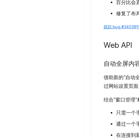
百分比会
修复了布局
跟踪 bug #340389
Web API
自动全屏内
借助新的“自动
过网站设置页面
结合“窗口管理
只需一个
通过一个
在连接到