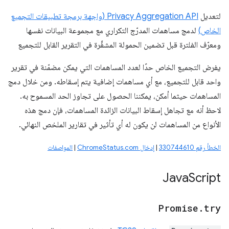
لتعديل
Privacy Aggregation API (واجهة برمجة تطبيقات التجميع
الخاص)
لدمج مساهمات المدرّج التكراري مع مجموعة البيانات نفسها
ومعرّف الفلترة قبل تضمين الحمولة المشفَّرة في التقرير القابل للتجميع
يفرض التجميع الخاص حدًا لعدد المساهمات التي يمكن مضمّنة في تقرير
واحد قابل للتجميع، مع أي مساهمات إضافية يتم إسقاطه. ومن خلال دمج
المساهمات حيثما أمكن، يمكننا الحصول على تجاوز الحد المسموح به.
لاحظ أنه مع تجاهل إسقاط البيانات الزائدة المساهمات، فإن دمج هذه
الأنواع من المساهمات لن يكون له أي تأثير في تقارير الملخص النهائي.
الخطأ رقم 330744610
|
إدخال ChromeStatus.com
|
المواصفات
Java
Script
Promise
.
try