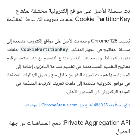
بت سلسلة الأصل على مواقع إلكترونية مختلفة لمفتاح
Key لملفات تعريف الارتباط المقسَّمة
Cookie Partition
يُضيف Chrome 128 وحدة بت الأصل على مواقع إلكترونية متعددة إلى
سلسلة المفاتيح في الجهاز المقسَّم.
CookiePartitionKey
لملفات
تعريف الارتباط. ويوحد هذا التغيير مفتاح التقسيم مع عند استخدام قيم
مفاتيح التقسيم المستخدمة في تقسيم مساحة التخزين، إضافة إلى
الحماية منها هجمات تمويه النقر من خلال منع وصول الإطارات المضمّنة
في مواقع إلكترونية متعددة إلى ملفات تعريف الارتباط المقسَّمة في
الموقع الإلكتروني ذي المستوى الأعلى.
تتبُّع الخطأ رقم 41486025
|
إدخال ChromeStatus.com
|
المواصفات
Private Aggregation API: دمج المساهمات من جهة
العميل