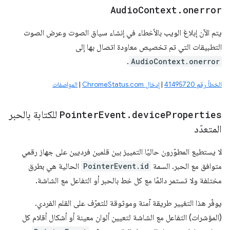
Audio
Context
.
onerror
يتم الآن إبلاغ الويب بالأخطاء في إنشاء سياق الصوت وعرض الصوت
التطبيقات التي تم تخصيص معاودة اتصال بها إلى
.
AudioContext.onerror
الخطأ رقم 41495720
|
إدخال ChromeStatus.com
|
المواصفات
Properties
device
.
Event
Pointer
للكتابة بالحبر
المتعدّد
لا يستطيع المطوّرون حاليًا التمييز بين قلمين فرديين على جهاز رقمي
متوافق مع الحبر. السمة
PointerEvent.id
الحالية هي بطرق
مختلفة ولا تستمر دائمًا مع كل خط بالحبر أو التفاعل مع الشاشة.
يوفّر هذا التغيير طريقة آمنة وموثوقة للتعرّف على القلم الفردي.
(المؤشرات) التفاعل مع الشاشة لتعيين ألوان معينة أو أشكال أقلام كل