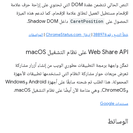
النص الحالي تتضمن عقدة DOM التي تحتوي على إزاحة حرف علامة
الإقحام مستطيل العميل لنطاق علامة الإقحام. كما تدعم هذه الميزة
الحصول على
CaretPosition
داخل Shadow DOM.
خطأ التتبع رقم 388976
|
إدخال ChromeStatus.com
|
المواصفات
Web Share API على نظام التشغيل mac
OS
تمكّن واجهة برمجة التطبيقات مطوري الويب من إنشاء أزرار مشاركة
تعرض مربعات حوار مشاركة النظام التي تستخدمها تطبيقات الأجهزة
المحمولة. هذا الطلب تم شحنه سابقًا على أجهزة Android وWindows
وChromeOS، وهي متاحة الآن أيضًا على نظام التشغيل macOS.
مستندات Google
الوسائط