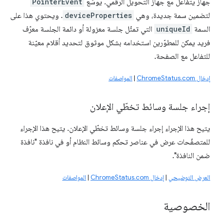
جهاز يتفاعل مع جهاز التحويل الرقمي. يوسِّع
PointerEvent
لتضمين سمة جديدة، وهي
deviceProperties
. ويحتوي هذا على
السمة
uniqueId
التي تمثّل جلسة معزولة أو دائمة الجلسة معرّف
فريد يمكن للمطوّرين استخدامه بشكل موثوق لتحديد أقلام معيّنة
للتفاعل مع الصفحة.
إدخال ChromeStatus.com
|
المواصفات
إجراء جلسة وسائط تخطّي الإعلان
يتيح هذا الإجراء إجراء جلسة وسائط تخطّي الإعلان. يتيح هذا الإجراء
للمتصفّحات عرض في عناصر تحكم وسائط النظام أو في نافذة "نافذة
ضمن النافذة".
العرض التوضيحي
|
إدخال ChromeStatus.com
|
المواصفات
الخصوصية