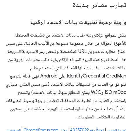
تجارب مصادر جديدة
واجهة برمجة تطبيقات بيانات الاعتماد الرقمية
يمكن للمواقع الإلكترونية طلب بيانات الاعتماد من تطبيقات المحفظة
للأجهزة الجوّالة من خلال مجموعة متنوعة من الآليات الحالية، على سبيل
المثال معالِجات عناوين URL المخصصة وفحص رمز الاستجابة السريعة.
هذا النمط تتيح هذه الميزة للمواقع الإلكترونية طلب معلومات الهوية من
بيانات الاعتماد الرقمية داخلها المَحافظ التي تستخدم نظام
IdentityCredential CredMan على Android فهي قابلة للتوسع
تتوافق مع العديد من تنسيقات بيانات الاعتماد (على سبيل المثال، معيارَي
ISO mDoc وW3C يمكن التحقّق منها). بيانات الاعتماد) وتسمح
باستخدام العديد من تطبيقات المحفظة. تتضمن واجهة برمجة التطبيقات
أيضًا آليات للحدّ من خطر إساءة استخدام الهوية الحسّاسة على مستوى
المنظومة المتكاملة المعلومات.
تجربة المصدر
|
الخطأ رقم 40257092
|
إدخال ChromeStatus.com
|
المواصفات