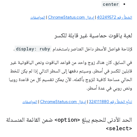
center
الخطأ رقم 40249572
|
إدخال ChromeStatus.com
|
المواصفات
لعبة ياقوت حماسية غير قابلة للكسر
لإتاحة فواصل الأسطر داخل العناصر باستخدام
display: ruby
.
في السابق، كان هناك زوج واحد من قواعد الياقوت ونص الياقوتية غير
قابلين للكسر في أسطر، وسيتم دفعها إلى السطر التالي إذا لم يكن للخط
الحالي مساحة كافية للزوج بأكمله. الآن يمكن تقسيم كل من قاعدة روبيا
ونص روبي في عدة أسطر.
تتبُّع الخطأ رقم 324111880
|
إدخال ChromeStatus.com
|
المواصفات
الحد الأدنى للحجم يبلغ
<option>
ضمن القائمة المنسدلة
<select>