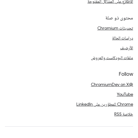
الاطّلاع على المشاكل المفتوحة
محتوى ذو صلة
تحديثات Chromium
دراسات الحالة
الأرشيف
ملفات البودكاست والعروض
Follow
@ChromiumDev on X
YouTube
Chrome للمطوّرين على LinkedIn
خلاصة RSS