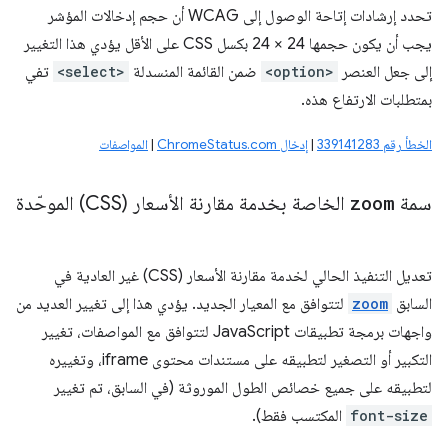
تحدد إرشادات إتاحة الوصول إلى WCAG أن حجم إدخالات المؤشر
يجب أن يكون حجمها 24 × 24 بكسل CSS على الأقل يؤدي هذا التغيير
إلى جعل العنصر
<option>
ضمن القائمة المنسدلة
<select>
تفي
بمتطلبات الارتفاع هذه.
الخطأ رقم 339141283
|
إدخال ChromeStatus.com
|
المواصفات
سمة
zoom
الخاصة بخدمة مقارنة الأسعار (CSS) الموحّدة
تعديل التنفيذ الحالي لخدمة مقارنة الأسعار (CSS) غير العادية في
السابق
zoom
لتتوافق مع المعيار الجديد. يؤدي هذا إلى تغيير العديد من
واجهات برمجة تطبيقات JavaScript لتتوافق مع المواصفات، تغيير
التكبير أو التصغير لتطبيقه على مستندات محتوى iframe، وتغييره
لتطبيقه على جميع خصائص الطول الموروثة (في السابق، تم تغيير
font-size
المكتسب فقط).