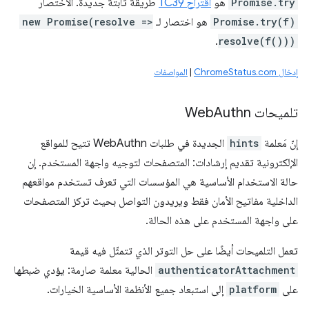
Promise.try
هو
اقتراح TC39
طريقة ثابتة جديدة. الاختصار
Promise.try(f)
هو اختصار لـ
new Promise(resolve =>
.
resolve(f()))
إدخال ChromeStatus.com
|
المواصفات
تلميحات Web
Authn
إنّ مَعلمة
hints
الجديدة في طلبات WebAuthn تتيح للمواقع
الإلكترونية تقديم إرشادات: المتصفحات لتوجيه واجهة المستخدم. إن
حالة الاستخدام الأساسية هي المؤسسات التي تعرف تستخدم مواقعهم
الداخلية مفاتيح الأمان فقط ويريدون التواصل بحيث تركز المتصفحات
على واجهة المستخدم على هذه الحالة.
تعمل التلميحات أيضًا على حل التوتر الذي تتمثّل فيه قيمة
authenticatorAttachment
الحالية معلمة صارمة: يؤدي ضبطها
على
platform
إلى استبعاد جميع الأنظمة الأساسية الخيارات.