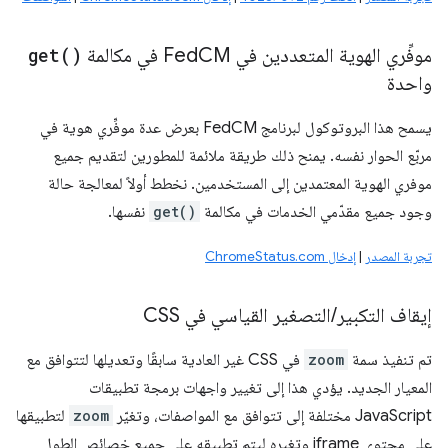
موفِّري الهوية المتعددين في Fed
CM في مكالمة
)
get(
واحدة
يسمح هذا البروتوكول لبرنامج FedCM بعرض عدة موفِّري هوية في
مربّع الحوار نفسه. يمنح ذلك طريقة ملائمة للمطورين لتقديم جميع
موفري الهوية المعتمدين إلى المستخدمين. نخطط أولاً لمعالجة حالة
وجود جميع مقدّمي الخدمات في مكالمة
get()
نفسها.
تجربة المصدر
|
إدخال ChromeStatus.com
إيقاف التكبير
/
التصغير القياسي في CSS
تم تنفيذ سمة
zoom
في CSS غير العادية سابقًا وتعديلها لتتوافق مع
المعيار الجديد. يؤدي هذا إلى تغيير واجهات برمجة تطبيقات
JavaScript مختلفة إلى تتوافق مع المواصفات، وتغيّر
zoom
لتطبيقها
على محتوى iframe وتغيره ليتم تطبيقه على جميع خصائص الطول