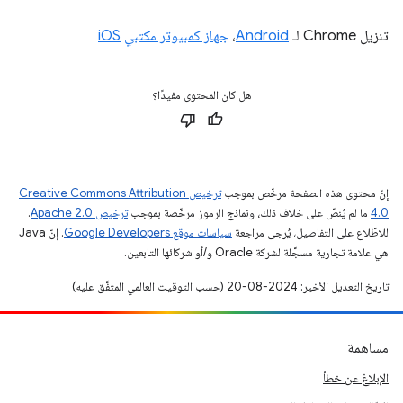
تنزيل Chrome لـ
Android
،
جهاز كمبيوتر مكتبي
iOS
هل كان المحتوى مفيدًا؟
إنّ محتوى هذه الصفحة مرخّص بموجب
ترخيص Creative Commons Attribution
4.0‏
ما لم يُنصّ على خلاف ذلك، ونماذج الرموز مرخّصة بموجب
ترخيص Apache 2.0‏
.
للاطّلاع على التفاصيل، يُرجى مراجعة
سياسات موقع Google Developers‏
. إنّ Java
هي علامة تجارية مسجَّلة لشركة Oracle و/أو شركائها التابعين.
تاريخ التعديل الأخير: 2024-08-20 (حسب التوقيت العالمي المتفَّق عليه)
مساهمة
الإبلاغ عن خطأ