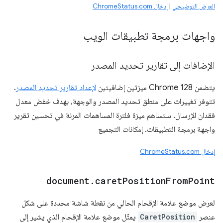
العرض التوضيحي
|
إدخال ChromeStatus.com
واجهات برمجة تطبيقات الويب
الإضافات إلى تقارير تحديد المصدر
يتضمن Chrome 128 ميزتين إضافيتين
لإعداد تقارير تحديد المصدر
.
تتوفر تغييرات على منطق تحديد المصدر والوجهة، بهدف خفض معدل
فقدان الإرسال. ستساهم ميزة فلترة المساهمات المرنة في تحسين تقرير
واجهة برمجة التطبيقات. إمكانات التجميع
إدخال ChromeStatus.com
document
.
caret
Position
From
Point
لعرض موضع علامة الإقحام الحالي من نقطة شاشة محددة على شكل
عنصر
CaretPosition
يمثّل موضع علامة الإقحام الذي يشير إلى