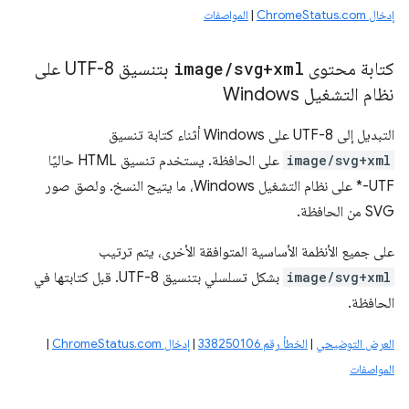
إدخال ChromeStatus.com
|
المواصفات
كتابة محتوى
svg+xml
/
image
بتنسيق UTF-8 على
نظام التشغيل Windows
التبديل إلى UTF-8 على Windows أثناء كتابة تنسيق
image/svg+xml
على الحافظة. يستخدم تنسيق HTML حاليًا
UTF-* على نظام التشغيل Windows، ما يتيح النسخ. ولصق صور
SVG من الحافظة.
على جميع الأنظمة الأساسية المتوافقة الأخرى، يتم ترتيب
image/svg+xml
بشكل تسلسلي بتنسيق UTF-8. قبل كتابتها في
الحافظة.
العرض التوضيحي
|
الخطأ رقم 338250106
|
إدخال ChromeStatus.com
|
المواصفات