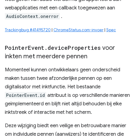
webapplicaties met een callback toegewezen aan
AudioContext.onerror
.
Trackingbug #41495720
|
ChromeStatus.com-invoer
|
Spec
Pointer
Event
.
device
Properties
voor
inkten met meerdere pennen
Momenteel kunnen ontwikkelaars geen onderscheid
maken tussen twee afzonderlijke pennen op een
digitalisator met inktfunctie. Het bestaande
PointerEvent.id
attribuut is op verschillende manieren
geïmplementeerd en blijft niet altijd behouden bij elke
inktstreek of interactie met het scherm.
Deze wijziging biedt een veilige en betrouwbare manier
om individuele pennen (aanwijzers) te identificeren die