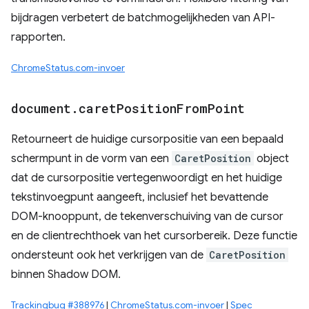
bijdragen verbetert de batchmogelijkheden van API-
rapporten.
ChromeStatus.com-invoer
document
.
caret
Position
From
Point
Retourneert de huidige cursorpositie van een bepaald
schermpunt in de vorm van een
CaretPosition
object
dat de cursorpositie vertegenwoordigt en het huidige
tekstinvoegpunt aangeeft, inclusief het bevattende
DOM-knooppunt, de tekenverschuiving van de cursor
en de clientrechthoek van het cursorbereik. Deze functie
ondersteunt ook het verkrijgen van de
CaretPosition
binnen Shadow DOM.
Trackingbug #388976
|
ChromeStatus.com-invoer
|
Spec