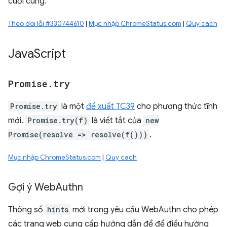
cuối cùng.
Theo dõi lỗi #330744610
|
Mục nhập ChromeStatus.com
|
Quy cách
Java
Script
Promise
.
try
Promise.try
là một
đề xuất TC39
cho phương thức tĩnh
mới.
Promise.try(f)
là viết tắt của
new
Promise(resolve => resolve(f()))
.
Mục nhập ChromeStatus.com
|
Quy cách
Gợi ý Web
Authn
Thông số
hints
mới trong yêu cầu WebAuthn cho phép
các trang web cung cấp hướng dẫn để để điều hướng