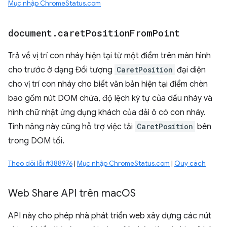
Mục nhập ChromeStatus.com
document
.
caret
Position
From
Point
Trả về vị trí con nháy hiện tại từ một điểm trên màn hình
cho trước ở dạng Đối tượng
CaretPosition
đại diện
cho vị trí con nháy cho biết văn bản hiện tại điểm chèn
bao gồm nút DOM chứa, độ lệch ký tự của dấu nháy và
hình chữ nhật ứng dụng khách của dải ô có con nháy.
Tính năng này cũng hỗ trợ việc tải
CaretPosition
bên
trong DOM tối.
Theo dõi lỗi #388976
|
Mục nhập ChromeStatus.com
|
Quy cách
Web Share API trên mac
OS
API này cho phép nhà phát triển web xây dựng các nút