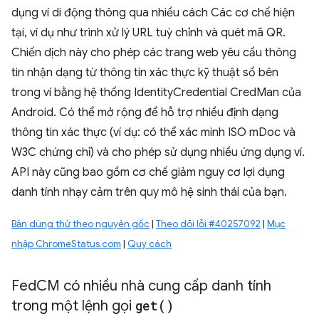
dụng ví di động thông qua nhiều cách Các cơ chế hiện
tại, ví dụ như trình xử lý URL tuỳ chỉnh và quét mã QR.
Chiến dịch này cho phép các trang web yêu cầu thông
tin nhận dạng từ thông tin xác thực kỹ thuật số bên
trong ví bằng hệ thống IdentityCredential CredMan của
Android. Có thể mở rộng để hỗ trợ nhiều định dạng
thông tin xác thực (ví dụ: có thể xác minh ISO mDoc và
W3C chứng chỉ) và cho phép sử dụng nhiều ứng dụng ví.
API này cũng bao gồm cơ chế giảm nguy cơ lợi dụng
danh tính nhạy cảm trên quy mô hệ sinh thái của bạn.
Bản dùng thử theo nguyên gốc
|
Theo dõi lỗi #40257092
|
Mục
nhập ChromeStatus.com
|
Quy cách
Fed
CM có nhiều nhà cung cấp danh tính
trong một lệnh gọi
get(
)