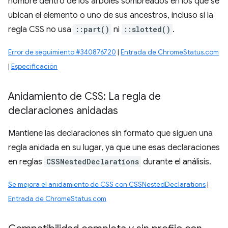
nombre dentro de los árboles sombreados en los que se
ubican el elemento o uno de sus ancestros, incluso si la
regla CSS no usa
::part()
ni
::slotted()
.
Error de seguimiento #340876720
|
Entrada de ChromeStatus.com
|
Especificación
Anidamiento de CSS: La regla de
declaraciones anidadas
Mantiene las declaraciones sin formato que siguen una
regla anidada en su lugar, ya que une esas declaraciones
en reglas
CSSNestedDeclarations
durante el análisis.
Se mejora el anidamiento de CSS con CSSNestedDeclarations
|
Entrada de ChromeStatus.com