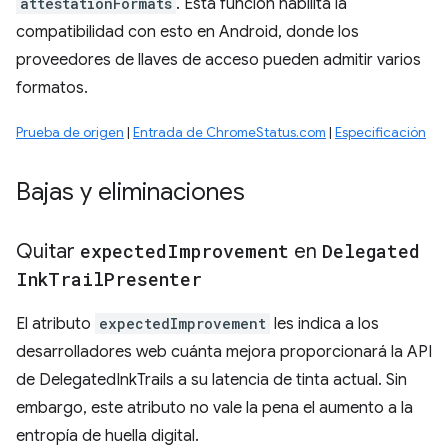
attestationFormats
. Esta función habilita la
compatibilidad con esto en Android, donde los
proveedores de llaves de acceso pueden admitir varios
formatos.
Prueba de origen
|
Entrada de ChromeStatus.com
|
Especificación
Bajas y eliminaciones
Quitar
expected
Improvement
en
Delegated
Ink
Trail
Presenter
El atributo
expectedImprovement
les indica a los
desarrolladores web cuánta mejora proporcionará la API
de DelegatedInkTrails a su latencia de tinta actual. Sin
embargo, este atributo no vale la pena el aumento a la
entropía de huella digital.