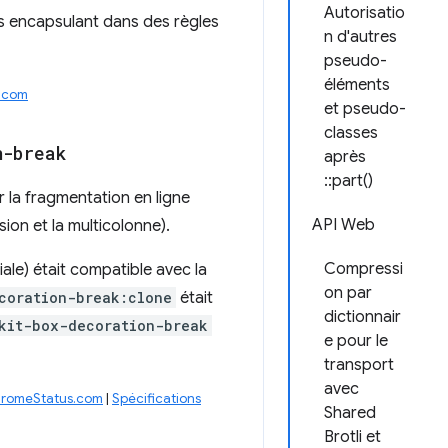
Autorisatio
les encapsulant dans des règles
n d'autres
pseudo-
éléments
s.com
et pseudo-
classes
n-break
après
::part()
r la fragmentation en ligne
API Web
ion et la multicolonne).
Compressi
tiale) était compatible avec la
on par
coration-break:clone
était
dictionnair
kit-box-decoration-break
e pour le
transport
avec
hromeStatus.com
|
Spécifications
Shared
Brotli et