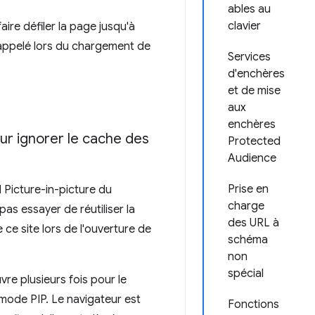
ables au
clavier
ire défiler la page jusqu'à
ppelé lors du chargement de
Services
d'enchères
et de mise
aux
enchères
our ignorer le cache des
Protected
Audience
Prise en
PI Picture-in-picture du
charge
 pas essayer de réutiliser la
des URL à
ce site lors de l'ouverture de
schéma
non
spécial
re plusieurs fois pour le
mode PIP. Le navigateur est
Fonctions