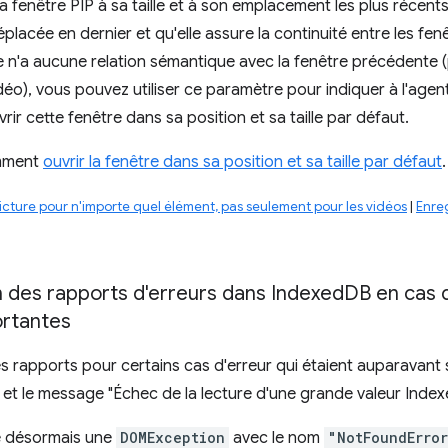
 la fenêtre PIP à sa taille et à son emplacement les plus récents,
 déplacée en dernier et qu'elle assure la continuité entre les fenê
e n'a aucune relation sémantique avec la fenêtre précédente (pa
éo), vous pouvez utiliser ce paramètre pour indiquer à l'agent u
rir cette fenêtre dans sa position et sa taille par défaut.
mment
ouvrir la fenêtre dans sa position et sa taille par défaut
.
icture pour n'importe quel élément, pas seulement pour les vidéos
|
Enre
n des rapports d'erreurs dans Indexed
DB en cas 
ortantes
s rapports pour certains cas d'erreur qui étaient auparavant 
et le message "Échec de la lecture d'une grande valeur Inde
 désormais une
DOMException
avec le nom
"NotFoundErro