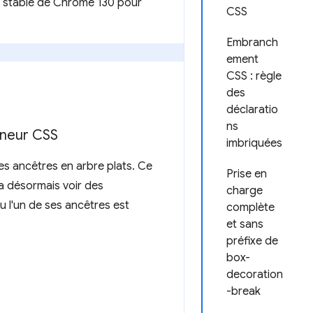
ion stable de Chrome 130 pour
CSS
Embranch
ement
CSS : règle
des
déclaratio
ns
eneur CSS
imbriquées
es ancêtres en arbre plats. Ce
Prise en
 désormais voir des
charge
 l'un de ses ancêtres est
complète
et sans
préfixe de
box-
decoration
-break