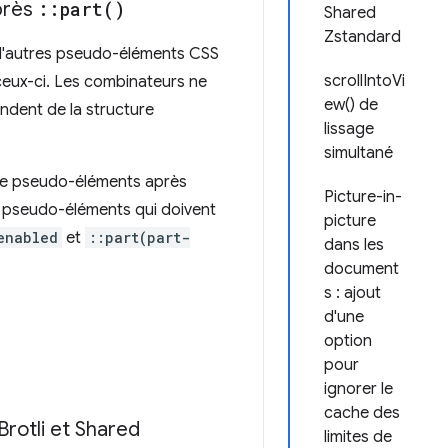
près
::
part(
)
Shared
Zstandard
d'autres pseudo-éléments CSS
scrollIntoVi
eux-ci. Les combinateurs ne
ew() de
ndent de la structure
lissage
simultané
 de pseudo-éléments après
Picture-in-
es pseudo-éléments qui doivent
picture
enabled
et
::part(part-
dans les
document
s : ajout
d'une
option
pour
ignorer le
cache des
rotli et Shared
limites de