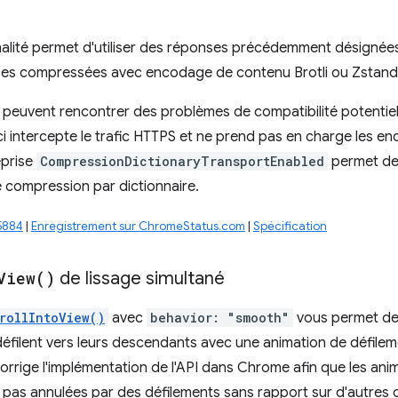
nalité permet d'utiliser des réponses précédemment désignée
ses compressées avec encodage de contenu Brotli ou Zstand
 peuvent rencontrer des problèmes de compatibilité potentiels
-ci intercepte le trafic HTTPS et ne prend pas en charge les 
eprise
CompressionDictionaryTransportEnabled
permet de 
 compression par dictionnaire.
5884
|
Enregistrement sur ChromeStatus.com
|
Spécification
View(
)
de lissage simultané
rollIntoView()
avec
behavior: "smooth"
vous permet de
défilent vers leurs descendants avec une animation de défile
corrige l'implémentation de l'API dans Chrome afin que les an
 pas annulées par des défilements sans rapport sur d'autres 