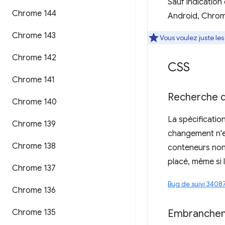
Sauf indication
Chrome 144
Android, Chrom
Chrome 143
Vous voulez juste le
Chrome 142
CSS
Chrome 141
Recherche d
Chrome 140
La spécificatio
Chrome 139
changement n'e
Chrome 138
conteneurs non
placé, même si l
Chrome 137
Bug de suivi 3408
Chrome 136
Chrome 135
Embrancheme