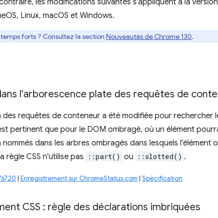
 contraire, les modifications suivantes s'appliquent à la vers
eOS, Linux, macOS et Windows.
s temps forts ? Consultez la section
Nouveautés de Chrome 130
.
ans l'arborescence plate des requêtes de cont
n des requêtes de conteneur a été modifiée pour rechercher l
st pertinent que pour le DOM ombragé, où un élément pourra
 nommés dans les arbres ombragés dans lesquels l'élément ou
a règle CSS n'utilise pas
::part()
ou
::slotted()
.
76720
|
Enregistrement sur ChromeStatus.com
|
Spécification
nt CSS : règle des déclarations imbriquées