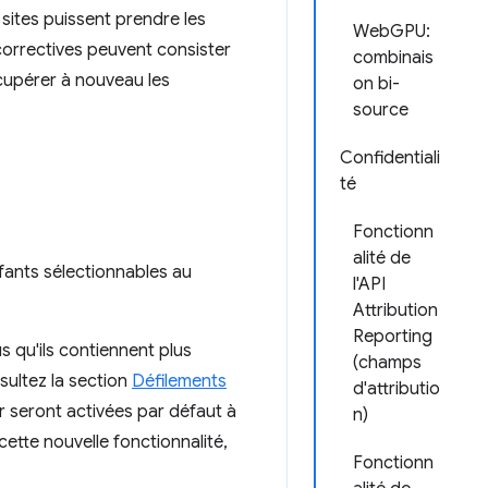
sites puissent prendre les
WebGPU:
correctives peuvent consister
combinais
écupérer à nouveau les
on bi-
source
Confidentiali
té
Fonctionn
alité de
fants sélectionnables au
l'API
Attribution
Reporting
us qu'ils contiennent plus
(champs
nsultez la section
Défilements
d'attributio
er seront activées par défaut à
n)
ette nouvelle fonctionnalité,
Fonctionn