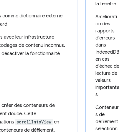
la fenêtre
s comme dictionnaire externe
Améliorati
on des
ard.
rapports
 avec leur infrastructure
d'erreurs
dans
encodages de contenu inconnus.
IndexedDB
désactiver la fonctionnalité
en cas
d'échec de
lecture de
valeurs
importante
s
 créer des conteneurs de
Conteneur
ment douce. Cette
s de
défilement
imations
scrollIntoView
en
sélectionn
conteneurs de défilement.