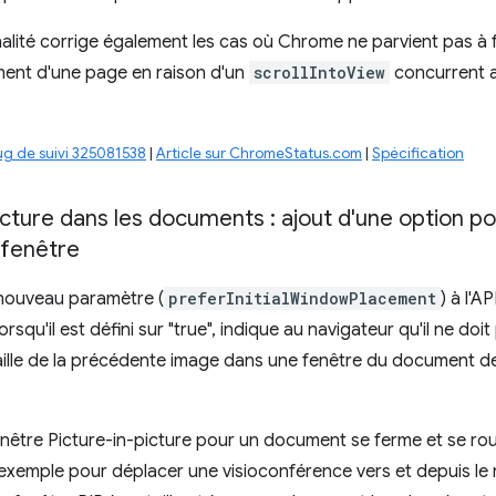
alité corrige également les cas où Chrome ne parvient pas à fa
ment d'une page en raison d'un
scrollIntoView
concurrent a
ug de suivi 325081538
|
Article sur ChromeStatus.com
|
Spécification
icture dans les documents : ajout d'une option p
a fenêtre
 nouveau paramètre (
preferInitialWindowPlacement
) à l'A
rsqu'il est défini sur "true", indique au navigateur qu'il ne doit
taille de la précédente image dans une fenêtre du document de 
nêtre Picture-in-picture pour un document se ferme et se rouv
exemple pour déplacer une visioconférence vers et depuis le 