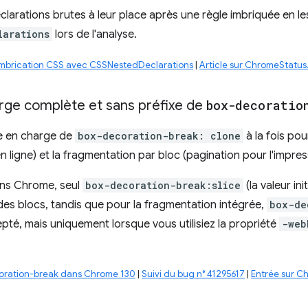
éclarations brutes à leur place après une règle imbriquée en 
larations
lors de l'analyse.
'imbrication CSS avec CSSNestedDeclarations
|
Article sur ChromeStatu
arge complète et sans préfixe de
box-decoratio
se en charge de
box-decoration-break: clone
à la fois pou
 ligne) et la fragmentation par bloc (pagination pour l'impress
ns Chrome, seul
box-decoration-break:slice
(la valeur ini
es blocs, tandis que pour la fragmentation intégrée,
box-de
té, mais uniquement lorsque vous utilisiez la propriété
-web
coration-break dans Chrome 130
|
Suivi du bug n° 41295617
|
Entrée sur C