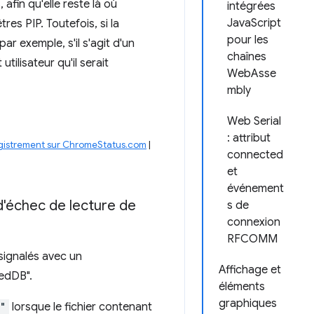
 afin qu'elle reste là où
intégrées
JavaScript
tres PIP. Toutefois, si la
pour les
r exemple, s'il s'agit d'un
chaînes
tilisateur qu'il serait
WebAsse
mbly
Web Serial
: attribut
gistrement sur ChromeStatus.com
|
connected
et
événement
d'échec de lecture de
s de
connexion
RFCOMM
signalés avec un
Affichage et
xedDB".
éléments
graphiques
r"
lorsque le fichier contenant