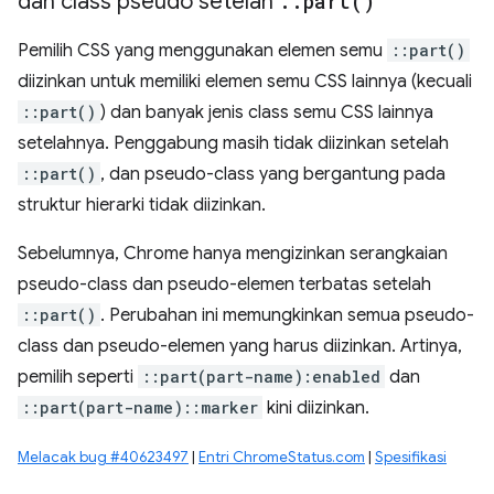
dan class pseudo setelah
::
part(
)
Pemilih CSS yang menggunakan elemen semu
::part()
diizinkan untuk memiliki elemen semu CSS lainnya (kecuali
::part()
) dan banyak jenis class semu CSS lainnya
setelahnya. Penggabung masih tidak diizinkan setelah
::part()
, dan pseudo-class yang bergantung pada
struktur hierarki tidak diizinkan.
Sebelumnya, Chrome hanya mengizinkan serangkaian
pseudo-class dan pseudo-elemen terbatas setelah
::part()
. Perubahan ini memungkinkan semua pseudo-
class dan pseudo-elemen yang harus diizinkan. Artinya,
pemilih seperti
::part(part-name):enabled
dan
::part(part-name)::marker
kini diizinkan.
Melacak bug #40623497
|
Entri ChromeStatus.com
|
Spesifikasi