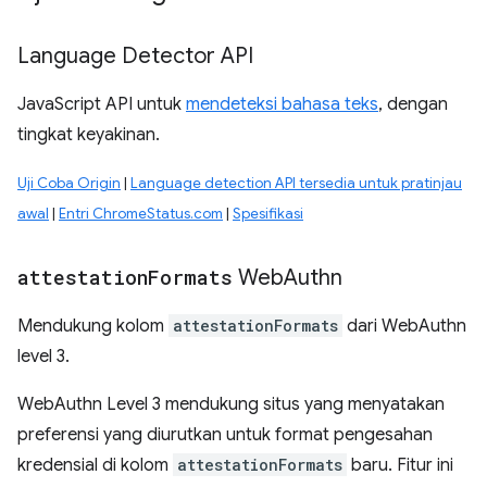
Language Detector API
JavaScript API untuk
mendeteksi bahasa teks
, dengan
tingkat keyakinan.
Uji Coba Origin
|
Language detection API tersedia untuk pratinjau
awal
|
Entri ChromeStatus.com
|
Spesifikasi
attestation
Formats
Web
Authn
Mendukung kolom
attestationFormats
dari WebAuthn
level 3.
WebAuthn Level 3 mendukung situs yang menyatakan
preferensi yang diurutkan untuk format pengesahan
kredensial di kolom
attestationFormats
baru. Fitur ini