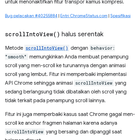
untuk menonaktifkan fitur transpor kamus kompresi.
Bug pelacakan #40255884
|
Entri ChromeStatus.com
|
Spesifikasi
scroll
Into
View(
)
halus serentak
Metode
scrollIntoView()
dengan
behavior:
"smooth"
memungkinkan Anda membuat penampung
scroll yang men-scroll ke turunannya dengan animasi
scroll yang lembut. Fitur ini memperbaiki implementasi
API Chrome sehingga animasi
scrollIntoView
yang
sedang berlangsung tidak dibatalkan oleh scroll yang
tidak terkait pada penampung scroll lainnya.
Fitur ini juga memperbaiki kasus saat Chrome gagal men-
scroll ke anchor fragmen halaman karena adanya
scrollIntoView
yang bersaing dan dipanggil saat