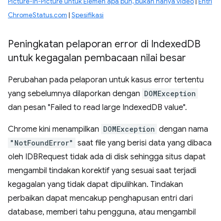
Picture-in-Picture untuk Elemen apa pun, bukan hanya video
|
Entri
ChromeStatus.com
|
Spesifikasi
Peningkatan pelaporan error di Indexed
DB
untuk kegagalan pembacaan nilai besar
Perubahan pada pelaporan untuk kasus error tertentu
yang sebelumnya dilaporkan dengan
DOMException
dan pesan "Failed to read large IndexedDB value".
Chrome kini menampilkan
DOMException
dengan nama
"NotFoundError"
saat file yang berisi data yang dibaca
oleh IDBRequest tidak ada di disk sehingga situs dapat
mengambil tindakan korektif yang sesuai saat terjadi
kegagalan yang tidak dapat dipulihkan. Tindakan
perbaikan dapat mencakup penghapusan entri dari
database, memberi tahu pengguna, atau mengambil