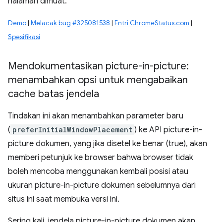
halaman dimuat.
Demo
|
Melacak bug #325081538
|
Entri ChromeStatus.com
|
Spesifikasi
Mendokumentasikan picture-in-picture:
menambahkan opsi untuk mengabaikan
cache batas jendela
Tindakan ini akan menambahkan parameter baru
(
preferInitialWindowPlacement
) ke API picture-in-
picture dokumen, yang jika disetel ke benar (true), akan
memberi petunjuk ke browser bahwa browser tidak
boleh mencoba menggunakan kembali posisi atau
ukuran picture-in-picture dokumen sebelumnya dari
situs ini saat membuka versi ini.
Sering kali, jendela picture-in-picture dokumen akan