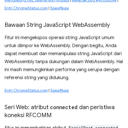
Mendukung URL Skema Non-Khusus
|
Melacak bug #40063064
|
Entri ChromeStatus.com
|
Spesifikasi
Bawaan String Java
Script Web
Assembly
Fitur ini mengekspos operasi string JavaScript umum
untuk diimpor ke WebAssembly. Dengan begitu, Anda
dapat membuat dan memanipulasi string JavaScript dari
WebAssembly tanpa dukungan dalam WebAssembly. Hal
ini masih memungkinkan performa yang serupa dengan
referensi string yang didukung.
Entri ChromeStatus.com
|
Spesifikasi
Seri Web: atribut
connected
dan peristiwa
koneksi RFCOMM
SerialPort.connected