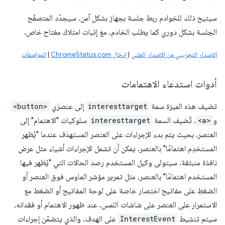
سيتيح ذلك للخوادم ربط جلسة بجهاز بشكل آمن. سيجدّد المتصفّح
الجلسة بشكل دوري كما يطلب الخادم، مع إثبات امتلاك مفتاح خاص.
الإصدار التجريبي من الإصدار العلني
|
إدخال ChromeStatus.com
|
المواصفات
أدوات استدعاء الاهتمامات
تضيف هذه الميزة سمة
interesttarget
إلى عنصرَي
<button>
و
<a>
. تُضيف السمة
interesttarget
سلوكيات "الاهتمام" إلى
العنصر، بحيث يتم بدء الإجراءات على العنصر المستهدَف عندما "يُظهر
المستخدِم اهتمامًا" بالعنصر. يمكن أن تشمل الإجراءات أشياء مثل عرض
نافذة منبثقة. سيتولى وكيل المستخدم رصد الحالات التي "يُظهر فيها
المستخدم اهتمامًا" بالعنصر، مثل تمرير مؤشر الماوس فوق العنصر أو
الضغط على مفاتيح اختصار خاصة على لوحة المفاتيح أو الضغط مع
الاستمرار على العنصر على شاشات اللمس. عند ظهور الاهتمام أو فقدانه،
سيتم تنشيط
InterestEvent
على الهدف، والذي يتضمّن إجراءات