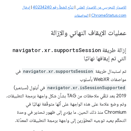
الإصدار التجريبي من الإصدار العلني
|
تتبُّع الخطأ رقم 40234240
|
إدخال
ChromeStatus.com
|
المواصفات
عمليات الإيقاف النهائي والإزالة
إزالة طريقة
Session
supports
.
xr
.
navigator
التي تم إيقافها نهائيًا
تم استبدال طريقة
navigator.xr.supportsSession
في
مواصفات WebXR بأسلوب
navigator.xr.isSessionSupported
في أيلول (سبتمبر)
2019 بعد تلقّي ملاحظات من TAG بشأن شكل واجهة برمجة التطبيقات.
وتم وضع علامة على هذه الواجهة على أنّها متوقّفة نهائيًا في
Chromium منذ ذلك الحين، ما يؤدي إلى ظهور تحذير في وحدة
التحكّم يعيد توجيه المطوّرين إلى واجهة برمجة التطبيقات المعدّلة.