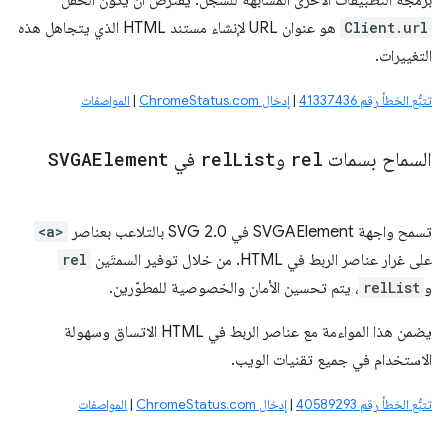
برمجة التطبيقات الأخرى المشابهة للسجلّ. يُفترض أن يكون الحقل
Client.url
هو عنوان URL لإنشاء مستند HTML الذي يتجاهل هذه
التغييرات.
تتبُّع الخطأ رقم 41337436
|
إدخال ChromeStatus.com
|
المواصفات
السماح بسمات
rel
و
List
rel
في
SVGAElement
تسمح واجهة SVGAElement في SVG 2.0 بالتلاعب بعناصر
<a>
على غرار عناصر الربط في HTML. من خلال توفير السمتَين
rel
و
relList
، يتم تحسين الأمان والخصوصية للمطوّرين.
يضمن هذا المواءمة مع عناصر الربط في HTML الاتساق وسهولة
الاستخدام في جميع تقنيات الويب.
تتبُّع الخطأ رقم 40589293
|
إدخال ChromeStatus.com
|
المواصفات