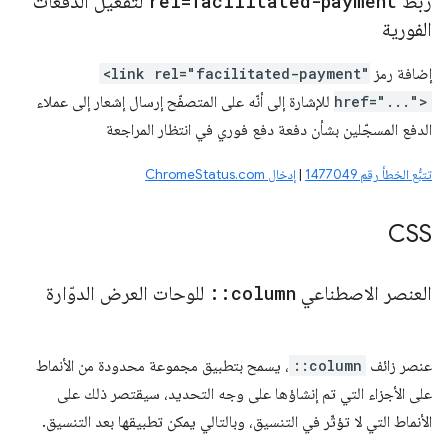
ربط
rel=facilitated-payment
لتفعيل الدفعات
الفورية
إضافة رمز
<link rel="facilitated-payment"
href="...">
للإشارة إلى أنّه على المتصفّح إرسال إشعار إلى عملاء
الدفع المسجّلين بشأن دفعة دفع فوري في انتظار المراجعة
تتبُّع الخطأ رقم 1477049
|
إدخال ChromeStatus.com
CSS
العنصر الاصطناعي
column
::
للوحات العرض الدوّارة
عنصر زائف
::column
، يسمح بتطبيق مجموعة محدودة من الأنماط
على الأجزاء التي تم إنشاؤها على وجه التحديد، سيقتصر ذلك على
الأنماط التي لا تؤثّر في التنسيق، وبالتالي يمكن تطبيقها بعد التنسيق.