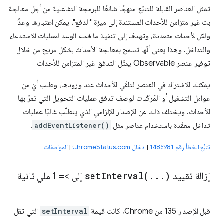
تمثل العناصر القابلة للتتبّع منهجًا شائعًا للبرمجة التفاعلية من أجل معالجة
بث غير متزامن للأحداث المستندة إلى ميزة "الدفع". يمكن اعتبارها وعدًا
ولكن لأحداث متعددة، وتهدف إلى تنفيذ ما فعله الوعد لعمليات الاستدعاء
والتداخل. وهذا يعني أنّها تسمح بمعالجة الأحداث بشكل مريح من خلال
توفير عنصر Observable يمثّل التدفق غير المتزامن للأحداث.
يمكنك الاشتراك في العنصر لتلقّي الأحداث عند ورودها، وطلب أيّ من
عوامل التشغيل أو المُركّبات لوصف تدفق عمليات التحويل التي تمرّ بها
الأحداث. ويختلف ذلك عن الإصدار الإلزامي الذي يتطلّب غالبًا عمليات
تداخل معقّدة باستخدام عناصر مثل
addEventListener()
.
تتبُّع الخطأ رقم 1485981
|
إدخال ChromeStatus.com
|
المواصفات
إزالة تقييد
)
.
.
.
setInterval(
إلى >= 1 ملي ثانية
قبل الإصدار 135 من Chrome، كانت قيمة
setInterval
التي تقل