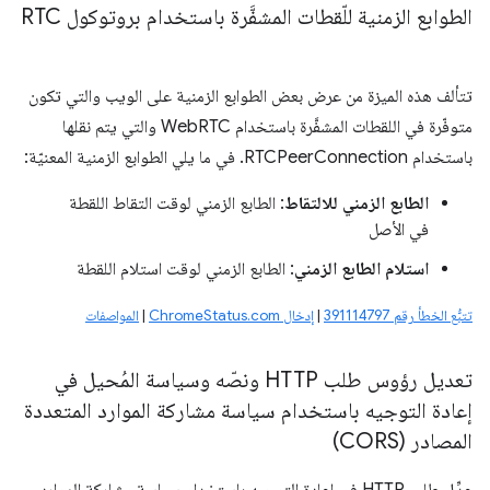
الطوابع الزمنية للّقطات المشفَّرة باستخدام بروتوكول RTC
تتألف هذه الميزة من عرض بعض الطوابع الزمنية على الويب والتي تكون
متوفّرة في اللقطات المشفَّرة باستخدام WebRTC والتي يتم نقلها
باستخدام RTCPeerConnection. في ما يلي الطوابع الزمنية المعنيّة:
الطابع الزمني للالتقاط
: الطابع الزمني لوقت التقاط اللقطة
في الأصل
استلام الطابع الزمني
: الطابع الزمني لوقت استلام اللقطة
تتبُّع الخطأ رقم 391114797
|
إدخال ChromeStatus.com
|
المواصفات
تعديل رؤوس طلب HTTP ونصّه وسياسة المُحيل في
إعادة التوجيه باستخدام سياسة مشاركة الموارد المتعددة
المصادر (CORS)