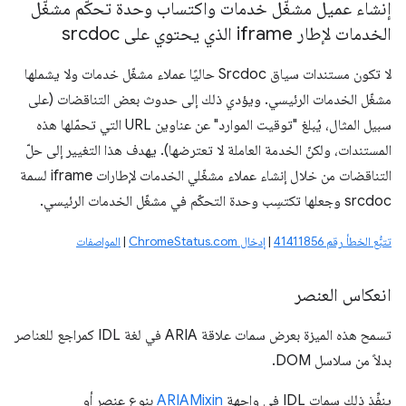
إنشاء عميل مشغّل خدمات واكتساب وحدة تحكّم مشغّل
الخدمات لإطار iframe الذي يحتوي على srcdoc
لا تكون مستندات سياق Srcdoc حاليًا عملاء مشغّل خدمات ولا يشملها
مشغّل الخدمات الرئيسي. ويؤدي ذلك إلى حدوث بعض التناقضات (على
سبيل المثال، يُبلغ "توقيت الموارد" عن عناوين URL التي تحمّلها هذه
المستندات، ولكنّ الخدمة العاملة لا تعترضها). يهدف هذا التغيير إلى حلّ
التناقضات من خلال إنشاء عملاء مشغّلي الخدمات لإطارات iframe لسمة
srcdoc وجعلها تكتسِب وحدة التحكّم في مشغّل الخدمات الرئيسي.
تتبُّع الخطأ رقم 41411856
|
إدخال ChromeStatus.com
|
المواصفات
انعكاس العنصر
تسمح هذه الميزة بعرض سمات علاقة ARIA في لغة IDL كمراجع للعناصر
بدلاً من سلاسل DOM.
ينفِّذ ذلك سمات IDL في واجهة
ARIAMixin
بنوع عنصر أو