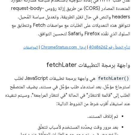
عدِّل طلب HTTP في إعادة التوجيه باستخدام سياسة مشاركة الموارد
المتعددة المصادر (CORS) عن طريق إزالة رؤوس request-body-
headers والنص في حال تغيّر الطريقة، وتعديل سياسة المُحيل.
تتوافق هذه التعديلات على الطلبات مع مواصفات Fetch وتتطابق مع
السلوك الذي نفّذه Firefox وSafari لتحسين التوافق.
تتبُّع الخطأ رقم 40686262
|
إدخال ChromeStatus.com
|
المواصفات
واجهة برمجة التطبيقات fetch
Later
fetchLater()
هي واجهة برمجة تطبيقات JavaScript لطلب
استرجاع مؤجَّل. بعد استدعاء طلب مؤجَّل في مستند، يضيف المتصفّح
الطلب إلى "قائمة الانتظار" في الحالة "في انتظار المراجعة"، وسيتم تنفيذه
عند استيفاء أقرب شرط من الشروط التالية:
تم إتلاف المستند.
بعد مرور وقت يحدّده المستخدم لأسباب تتعلّق
بالخصوصية، سيتم محو جميع الطلبات المعلّقة عند دخول