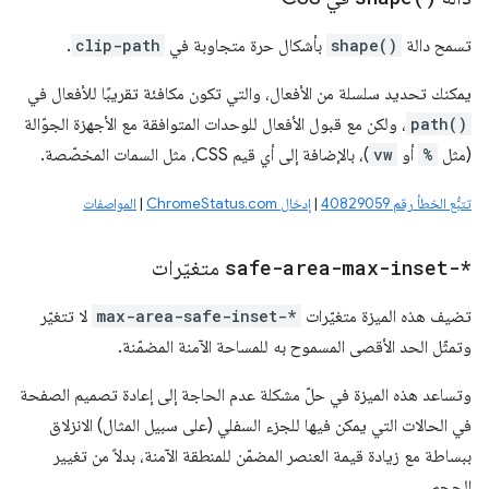
تسمح دالة
shape()
بأشكال حرة متجاوبة في
clip-path
.
يمكنك تحديد سلسلة من الأفعال، والتي تكون مكافئة تقريبًا للأفعال في
path()
، ولكن مع قبول الأفعال للوحدات المتوافقة مع الأجهزة الجوّالة
(مثل
%
أو
vw
)، بالإضافة إلى أي قيم CSS، مثل السمات المخصّصة.
تتبُّع الخطأ رقم 40829059
|
إدخال ChromeStatus.com
|
المواصفات
safe-area-max-inset-*
متغيّرات
تضيف هذه الميزة متغيّرات
max-area-safe-inset-*
لا تتغيّر
وتمثّل الحد الأقصى المسموح به للمساحة الآمنة المضمّنة.
وتساعد هذه الميزة في حلّ مشكلة عدم الحاجة إلى إعادة تصميم الصفحة
في الحالات التي يمكن فيها للجزء السفلي (على سبيل المثال) الانزلاق
ببساطة مع زيادة قيمة العنصر المضمّن للمنطقة الآمنة، بدلاً من تغيير
الحجم.