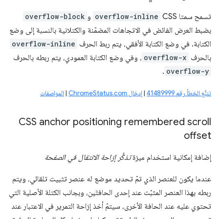
تسمح سمتا CSS
overflow-inline
و
overflow-block
بضبط العرض الفائض في الاتجاهات المضمّنة والكتلانية بالنسبة إلى وضع
الكتابة. في وضع الكتابة الأفقي، يتم ربط الحرف
overflow-inline
بالحرف
overflow-x
، وفي وضع الكتابة العمودي، يتم ربطه بالحرف
.
overflow-y
تتبُّع الخطأ رقم 41489999
|
إدخال ChromeStatus.com
|
المواصفات
CSS anchor positioning remembered scroll
offset
إضافة إمكانية استخدام ميزة
تذكُّر إزاحة الانتقال في الصفحة
عندما يكون للعنصر الذي تمّ تحديد موضع له عنصر تثبيت تلقائي، ويتم
ربطه بهذا العنصر المثبّت عند إحدى الحافتَين، وبجانب الكتلة الأصلية التي
تحتوي عليه عند الحافة الأخرى، سيتمّ أخذ إزاحة التمرير في الاعتبار عند