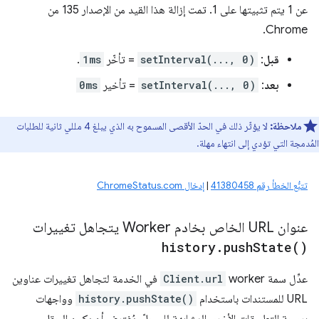
عن 1 يتم تثبيتها على 1. تمت إزالة هذا القيد من الإصدار 135 من
Chrome.
قبل
:
setInterval(..., 0)
= تأخّر
1ms
.
بعد
:
setInterval(..., 0)
= تأخير
0ms
ملاحظة:
لا يؤثّر ذلك في الحدّ الأقصى المسموح به الذي يبلغ 4 مللي ثانية للطلبات
المُدمجة التي تؤدي إلى انتهاء مهلة.
تتبُّع الخطأ رقم 41380458
|
إدخال ChromeStatus.com
عنوان URL الخاص بخادم Worker يتجاهل تغييرات
history
.
push
State(
)
عدِّل سمة worker
Client.url
في الخدمة لتجاهل تغييرات عناوين
URL للمستندات باستخدام
history.pushState()
وواجهات