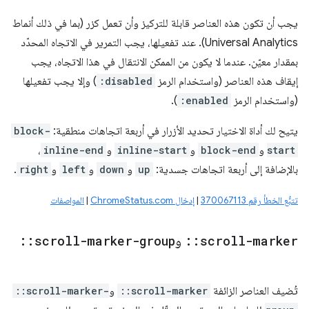
يجب أن تكون هذه العناصر قابلة للتركيز وأن تعمل كزر (بما في ذلك أنماط
Universal Analytics). عند تفعيلها، يجب التمرير في الاتجاه المحدّد
بمقدار معيّن. عندما لا يكون من الممكن الانتقال في هذا الاتجاه، يجب
إيقاف هذه العناصر (واستخدام الرمز
:disabled
) وإلا يجب تفعيلها
(واستخدام الرمز
:enabled
).
يتيح لك أداة الاختيار تحديد الأزرار في أربعة اتجاهات منطقية:
block-
start
و
block-end
و
inline-start
و
inline-end
،
بالإضافة إلى أربعة اتجاهات جسدية:
up
و
down
و
left
و
right
.
تتبُّع الخطأ رقم 370067113
|
إدخال ChromeStatus.com
|
المواصفات
scroll-marker
::
و
scroll-marker-group
::
تُضيف العناصر الزائفة
::scroll-marker
و
::scroll-marker-