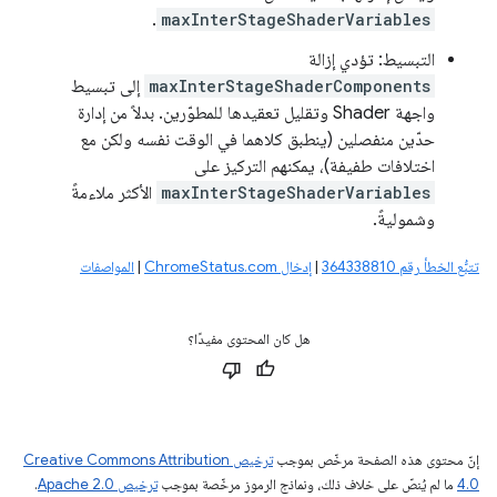
.
maxInterStageShaderVariables
التبسيط: تؤدي إزالة
maxInterStageShaderComponents
إلى تبسيط
واجهة Shader وتقليل تعقيدها للمطوّرين. بدلاً من إدارة
حدّين منفصلين (ينطبق كلاهما في الوقت نفسه ولكن مع
اختلافات طفيفة)، يمكنهم التركيز على
maxInterStageShaderVariables
الأكثر ملاءمةً
وشموليةً.
تتبُّع الخطأ رقم 364338810
|
إدخال ChromeStatus.com
|
المواصفات
هل كان المحتوى مفيدًا؟
إنّ محتوى هذه الصفحة مرخّص بموجب
ترخيص Creative Commons Attribution
4.0‏
ما لم يُنصّ على خلاف ذلك، ونماذج الرموز مرخّصة بموجب
ترخيص Apache 2.0‏
.