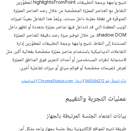
تتيح واجهة برمجة التطبيقات highlightsFromPoint للمطوّرين
التفاعل مع العناصر المميّزة المخصّصة من خلال رصد العناصر المميّزة
المتوفّرة في نقطة معيّنة داخل مستند. ويُعدّ هذا التفاعل مفيدًا لميزات
الويب المعقدة التي قد تتداخل فيها عناصر مميّزة متعددة أو تظهر داخل
shadow DOM. من خلال توفير ميزة رصد دقيقة للعناصر المميّزة
المستندة إلى النقاط، تتيح واجهة برمجة التطبيقات للمطوّرين إدارة
التفاعلات الديناميكية باستخدام عناصر مميّزة مخصّصة بفعالية أكبر، مثل
الاستجابة لنقرات المستخدمين أو أحداث التمرير فوق المناطق المميّزة
لعرض تلميحات مخصّصة أو قوائم سياق أو ميزات تفاعلية أخرى.
تتبُّع الخطأ رقم 365046212
|
إدخال ChromeStatus.com
|
المواصفات
عمليات التجربة والتقييم
بيانات اعتماد الجلسة المرتبطة بالجهاز
طريقة تتيح للمواقع الإلكترونية ربط جلسة بجهاز واحد بشكل آمن