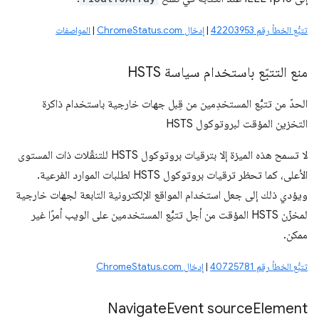
تتبُّع الخطأ رقم 42203953
|
إدخال ChromeStatus.com
|
المواصفات
منع التتبّع باستخدام سياسة HSTS
الحدّ من تتبُّع المستخدِمين من قِبل جهات خارجية باستخدام ذاكرة
التخزين المؤقت لبروتوكول HSTS
لا تسمح هذه الميزة إلا بترقيات بروتوكول HSTS للتنقّلات ذات المستوى
الأعلى، كما تحظر ترقيات بروتوكول HSTS لطلبات الموارد الفرعية.
ويؤدي ذلك إلى جعل استخدام المواقع الإلكترونية التابعة لجهات خارجية
لمخزّن HSTS المؤقت من أجل تتبُّع المستخدمين على الويب أمرًا غير
ممكن.
تتبُّع الخطأ رقم 40725781
|
إدخال ChromeStatus.com
Navigate
Event source
Element