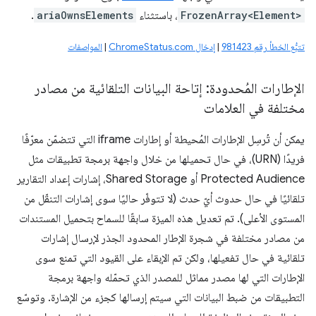
FrozenArray<Element>
، باستثناء
ariaOwnsElements
.
تتبُّع الخطأ رقم 981423
|
إدخال ChromeStatus.com
|
المواصفات
الإطارات المُحدودة: إتاحة البيانات التلقائية من مصادر
مختلفة في العلامات
يمكن أن تُرسِل الإطارات المُحيطة أو إطارات iframe التي تتضمّن معرّفًا
فريدًا (URN)، في حال تحميلها من خلال واجهة برمجة تطبيقات مثل
Protected Audience أو Shared Storage، إشارات إعداد التقارير
تلقائيًا في حال حدوث أيّ حدث (لا تتوفّر حاليًا سوى إشارات التنقّل من
المستوى الأعلى). تم تعديل هذه الميزة سابقًا للسماح بتحميل المستندات
من مصادر مختلفة في شجرة الإطار المحدود الجذر لإرسال إشارات
تلقائية في حال تفعيلها، ولكن تم الإبقاء على القيود التي تمنع سوى
الإطارات التي لها مصدر مماثل للمصدر الذي تحمّله واجهة برمجة
التطبيقات من ضبط البيانات التي سيتم إرسالها كجزء من الإشارة. وتوسّع