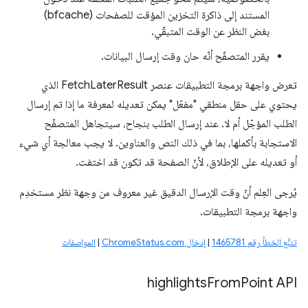
المستند إلى ذاكرة التخزين المؤقت للصفحات (bfcache)
بغض النظر عن الوقت المتبقّي.
يقرر المتصفّح أنّه حان وقت إرسال البيانات.
تعرض واجهة برمجة التطبيقات عنصر FetchLaterResult الذي
يحتوي على حقل منطقي "مفعّل" يمكن تعديله لمعرفة ما إذا تم إرسال
الطلب المؤجّل أم لا. عند إرسال الطلب بنجاح، سيتجاهل المتصفّح
الاستجابة بأكملها، بما في ذلك النص والعناوين. لا يجب معالجة أي شيء
أو تعديله على الإطلاق، لأنّ الصفحة قد تكون قد اختفت.
يُرجى العِلم أنّ وقت الإرسال الدقيق غير معروف من وجهة نظر مستخدِم
واجهة برمجة التطبيقات.
تتبُّع الخطأ رقم 1465781
|
إدخال ChromeStatus.com
|
المواصفات
highlights
From
Point API