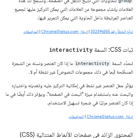
group
للحاويات التي تتيح التنقّل في الصفحة. وتسمح لك هذه
العلامات بإنشاء مجموعة من العلامات التي يمكن التركيز عليها لجميع
العناصر المرتبطة داخل الحاوية التي يمكن التمرير فيها.
تتبُّع الخطأ رقم 332396355
|
إدخال ChromeStatus.com
|
المواصفات
ثبات CSS: السمة
interactivity
تحدّد السمة
interactivity
ما إذا كان العنصر ونسله من الشجرة
المسطّحة (بما في ذلك مجموعات النصوص) غير نشطة أم لا.
يؤثّر جعل العنصر غير نشط في إمكانية التركيز عليه وتعديله واختياره
والبحث عنه باستخدام ميزة "البحث في الصفحة". ويؤثر ذلك أيضًا في ما
إذا كان العنصر مرئيًا في شجرة تسهيل الاستخدام.
إدخال ChromeStatus.com
|
المواصفات
المحتوى الزائد في صفحات الأنماط المتتالية (CSS)