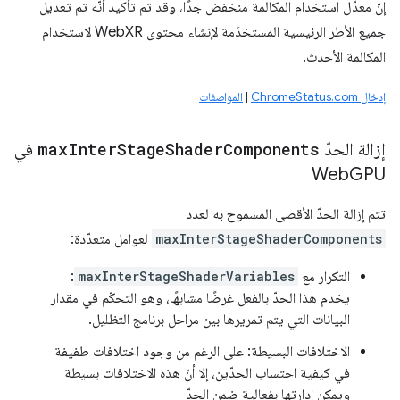
إنّ معدّل استخدام المكالمة منخفض جدًا، وقد تم تأكيد أنّه تم تعديل
جميع الأطر الرئيسية المستخدَمة لإنشاء محتوى WebXR لاستخدام
المكالمة الأحدث.
إدخال ChromeStatus.com
|
المواصفات
إزالة الحدّ
Components
Shader
Stage
Inter
max
في
Web
GPU
تتم إزالة الحدّ الأقصى المسموح به لعدد
maxInterStageShaderComponents
لعوامل متعدّدة:
التكرار مع
maxInterStageShaderVariables
:
يخدم هذا الحدّ بالفعل غرضًا مشابهًا، وهو التحكّم في مقدار
البيانات التي يتم تمريرها بين مراحل برنامج التظليل.
الاختلافات البسيطة: على الرغم من وجود اختلافات طفيفة
في كيفية احتساب الحدّين، إلا أنّ هذه الاختلافات بسيطة
ويمكن إدارتها بفعالية ضمن الحدّ