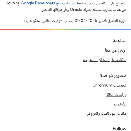
للاطّلاع على التفاصيل، يُرجى مراجعة
سياسات موقع Google Developers‏
. إنّ Java
هي علامة تجارية مسجَّلة لشركة Oracle و/أو شركائها التابعين.
تاريخ التعديل الأخير: 2025-04-01 (حسب التوقيت العالمي المتفَّق عليه)
مساهمة
الإبلاغ عن خطأ
الاطّلاع على المشاكل المفتوحة
محتوى ذو صلة
تحديثات Chromium
دراسات الحالة
الأرشيف
ملفات البودكاست والعروض
Follow