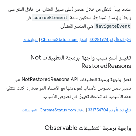
عندما يبدأ التنقّل من خلال عنصر (على سبيل المثال، من خلال النقر على
رابط أو إرسال نموذج)، ستكون سمة
sourceElement
في
NavigateEvent
هي العنصر المُشغِّل.
تتبُّع الخطأ رقم 40281924
|
إدخال ChromeStatus.com
|
المواصفات
تغيير اسم سبب واجهة برمجة التطبيقات Not
Restored
Reasons
تعمل واجهة برمجة التطبيقات NotRestoredReasons API على
تغيير بعض نصوص الأسباب لمواءمتها مع الأسماء الموحدة. إذا كنت تتتبّع
هذه الأسباب، قد تلاحظ تغييرًا في نصوص الأسباب.
تتبُّع الخطأ رقم 331754704
|
إدخال ChromeStatus.com
|
المواصفات
واجهة برمجة التطبيقات Observable