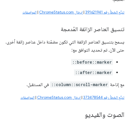
تتبُّع الخطأ رقم 391621941
|
إدخال ChromeStatus.com
|
المواصفات
تنسيق العناصر الزائفة المُدمجة
يسمح بتنسيق العناصر الزائفة التي تكون مضمّنة داخل عناصر زائفة أخرى.
حتى الآن، تم تحديد التوافق مع:
::before::marker
::after::marker
مع إتاحة
::column::scroll-marker
في المستقبل.
تتبُّع الخطأ رقم 373478544
|
إدخال ChromeStatus.com
|
المواصفات
الصوت والفيديو