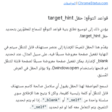
ChromeStatus.com
|
المواصفات
قواعد التوقّع: حقل target
hint
_
يؤدي ذلك إلى توسيع نطاق بنية قواعد التوقّع للسماح للمطوّرين بتحديد
حقل target_hint.
يقدّم هذا الحقل تلميحًا للإشارة إلى عنصر مستهدَف قابل للتنقّل سيتم في
النهاية تفعيل صفحة معروضة مسبقًا فيه. على سبيل المثال، عند تحديد
‎_blank كإشارة، يمكن تفعيل صفحة معروضة مسبقًا لصفحة قابلة للتنقّل
تم فتحها باستخدام window.open(). ولا يؤثر الحقل في العرض
المُسبَق.
تسمح المواصفة لهذا الحقل بقبول أي سلاسل صالحة كاسم مستهدَف
قابل للتنقّل أو كلمة رئيسية كقيمة، ولكن لا يتيح هذا الإطلاق سوى
سلسلة واحدة من
"_self"
أو
"_blank"
. إذا لم يتم تحديد
التلميح، يتم التعامل معه كما لو تم تحديد
"_self"
.