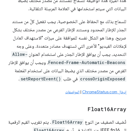
هذه الميزة هذه الوظيفة للسماح للمستند من مصدر مختلف بضبط
البيانات التي سيتم استخدامها في العلامة المرسِلة التلقائية.
للسماح بذلك مع الحفاظ على الخصوصية، يجب تفعيل كلّ من مستند
الجذر للإطار المحدود ومستند الإطار الفرعي من مصدر مختلف بشكل
صريح. وهذا هو الشكل نفسه للموافقة على ميزات "الاستهداف العادل
لإعلانات الفيديو" الأخرى التي تستهدف مصادر متعددة. وعلى وجه
التحديد، يجب أن يوافق الإطار الجذر على استخدام العنوان
Allow-
Fenced-Frame-Automatic-Beacons
، ويجب أن يوافق الإطار
الفرعي من مصدر مختلف الذي يضبط البيانات على استخدام المَعلمة
crossOriginExposed
في طلب
setReportEvent()
.
إدخال ChromeStatus.com
|
المواصفات
Float16Array
تُضيف الصفيف من النوع
Float16Array
. يتم تقريب القيم الرقمية
إلى IEEE fp16 عند الكتابة في نُسخ
Float16Array
.