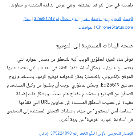
تلقائية في حال النوافذ المنبثقة، وهي عرض النافذة المنبثقة وإخفاؤها.
الإصدار التجريبي من الإصدار العلني
|
تتبُّع الخطأ رقم 326681249
|
إدخال
ChromeStatus.com
|
المواصفات
صحة البيانات المستنِدة إلى التوقيع
توفّر هذه الميزة لمطوّري الويب آلية للتحقّق من مصدر الموارد التي
يعتمدون عليها، ما يشكّل أساسًا تقنيًا للثقة في العناصر التي يعتمد عليها
الموقع الإلكتروني. باختصار: يمكن للخوادم توقيع الردود باستخدام زوج
مفاتيح Ed25519، ويمكن لمطوّري الويب أن يطلبوا من وكيل المستخدم
التحقّق من التوقيع باستخدام مفتاح عام محدّد. ويشكّل ذلك إضافة
مفيدة إلى عمليات التحقّق المستندة إلى عناوين URL التي تقدّمها
"سياسة أمان المحتوى" من جهة، وعمليات التحقّق المستندة إلى المحتوى
في "سلامة الموارد الفرعية" من جهة أخرى.
الإصدار التجريبي الأوّلي
|
تتبُّع الخطأ رقم 375224898
|
إدخال