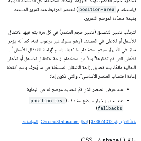
تحديد حجم العنصر. بهذه الطريقة، يمكنك استخدام كل المساحة المرئية
(باستخدام
position-area
) للعنصر المرتبط عند تمرير المستند
بقيمة محدّدة لموضع التمرير.
لتجنُّب تغيير التنسيق (تغيير حجم العنصر) في كل مرة يتم فيها الانتقال
للأسفل أو للأعلى في المستند (وهو سلوك غير مرغوب فيه، كما أنّه يؤثر
سلبًا في الأداء)، سيتم استخدام ما يُعرف باسم "إزاحة الانتقال للأسفل أو
للأعلى التي تم تذكرها" بدلاً من استخدام إزاحة الانتقال للأسفل أو للأعلى
الحالية دائمًا. يتم تعديل إزاحة الانتقال المسجّلة في ما يُعرف باسم "نقطة
إعادة احتساب العنصر الأساسي"، والتي تكون إما:
عند عرض العنصر الذي تمّ تحديد موضع له في البداية
عند اختيار خيار موضع مختلف (
position-try-
)
fallbacks
خطأ التتبّع رقم 373874012
|
إدخال ChromeStatus.com
|
المواصفات
دالة
)
shape(
في CSS