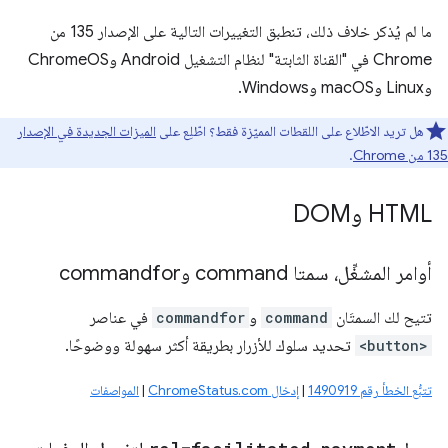
ما لم يُذكر خلاف ذلك، تنطبق التغييرات التالية على الإصدار 135 من
Chrome في "القناة الثابتة" لنظام التشغيل Android وChromeOS
وLinux وmacOS وWindows.
هل تريد الاطّلاع على اللقطات المميّزة فقط؟ اطّلِع على
الميزات الجديدة في الإصدار
135 من Chrome
.
HTML وDOM
أوامر المشغِّل، سمتا command وcommandfor
تتيح لك السمتَان
command
و
commandfor
في عناصر
<button>
تحديد سلوك للأزرار بطريقة أكثر سهولة ووضوحًا.
تتبُّع الخطأ رقم 1490919
|
إدخال ChromeStatus.com
|
المواصفات