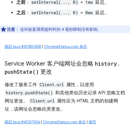
之前
：
setInterval(..., 0)
=
1ms
延迟。
之后
：
setInterval(..., 0)
=
0ms
延迟。
注意
：
这对嵌套调用超时时的 4 毫秒限制没有影响。
跟踪 bug #41380458
|
ChromeStatus.com 条目
Service Worker 客户端网址会忽略
history
.
push
State(
)
更改
修改了服务工件
Client.url
属性，以使用
history.pushState()
和其他类似历史记录 API 忽略文档
网址更改。
Client.url
属性应为 HTML 文档的创建网
址，该网址会忽略此类更改。
跟踪 bug #41337436
|
ChromeStatus.com 条目
|
规范