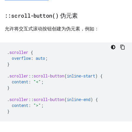
::
scroll-button(
)
伪元素
允许将交互式滚动按钮创建为伪元素，例如：
.
scroller
{
overflow
:
auto
;
}
.
scroller
::
scroll-button
(
inline-start
)
{
content
:
"<"
;
}
.
scroller
::
scroll-button
(
inline-end
)
{
content
:
">"
;
}