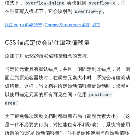
模式下，
overflow-inline
会映射到
overflow-x
，而
在垂直写入模式下，它会映射到
overflow-y
。
跟踪 bug #41489999
|
ChromeStatus.com 条目
|
规范
CSS 锚点定位会记住滚动偏移量
添加了对
记忆的滚动偏移量
概念的支持。
当定位元素具有默认锚点，并且一侧固定到此锚点，另一侧
固定到原始容器块时，在调整元素大小时，系统会考虑滚动
偏移量。这样，当文档在给定滚动偏移量处滚动时，您就可
以使用锚定元素的所有可见空间（使用
position-
area
）。
为了避免每次滚动文档时都重新布局（调整元素大小）（这
是一种不必要的行为，对性能也有不利影响），系统将使用
所谓的“记忆的滚动偏移量”，而不是始终使用当前滚动偏移