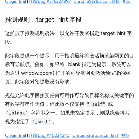
Origin Trial
|
跟踪 bug #375224898
|
ChromeStatus.com 条目
|
规范
推测规则：target
_
hint 字段
这扩展了推测规则语法，以允许开发者指定 target_hint 字
段。
此字段提供一个提示，用于指明最终将激活预渲染网页的目
标可导航项。例如，如果将 _blank 指定为提示，系统可以
为通过 window.open() 打开的可导航网页激活预渲染的网
页。此字段对预提取没有影响。
规范允许此字段接受任何可用作可导航目标名称或关键字的
有效字符串作为值，但此版本仅支持
"_self"
或
"_blank"
字符串之一。如果未指定提示，则系统会将其
视为指定了
"_self"
。
Origin Trial
|
跟踪 bug #40234240
|
ChromeStatus.com 条目
|
规范