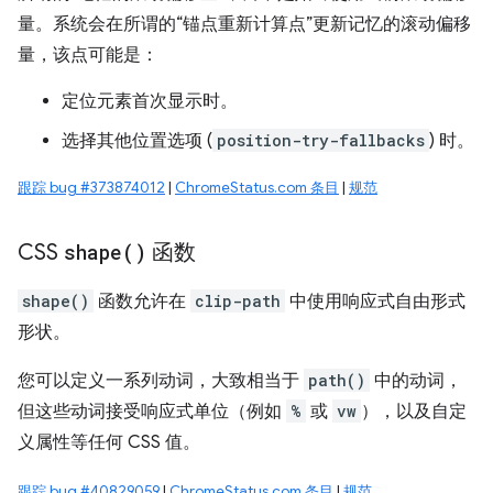
量。系统会在所谓的“锚点重新计算点”更新记忆的滚动偏移
量，该点可能是：
定位元素首次显示时。
选择其他位置选项 (
position-try-fallbacks
) 时。
跟踪 bug #373874012
|
ChromeStatus.com 条目
|
规范
CSS
shape(
)
函数
shape()
函数允许在
clip-path
中使用响应式自由形式
形状。
您可以定义一系列动词，大致相当于
path()
中的动词，
但这些动词接受响应式单位（例如
%
或
vw
），以及自定
义属性等任何 CSS 值。
跟踪 bug #40829059
|
ChromeStatus.com 条目
|
规范