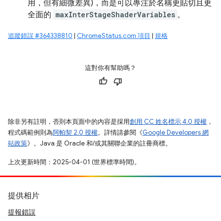
用，但有細微差異)，而是可以專注於名稱更貼切且更
全面的
maxInterStageShaderVariables
。
追蹤錯誤 #364338810
|
ChromeStatus.com 項目
|
規格
這對你有幫助嗎？
除非另有註明，否則本頁面中的內容是採用
創用 CC 姓名標示 4.0 授權
，
程式碼範例則為
阿帕契 2.0 授權
。詳情請參閱《
Google Developers 網
站政策
》。Java 是 Oracle 和/或其關聯企業的註冊商標。
上次更新時間：2025-04-01 (世界標準時間)。
提供相片
提報錯誤