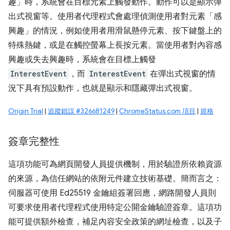
趣」時，系統會在目標元素上觸發動作。動作可以是顯示彈
出式視窗等。使用者代理程式會處理偵測使用者對元素「感
興趣」的情況，例如使用者用滑鼠懸停元素、按下鍵盤上的
特殊熱鍵，或是在觸控螢幕上長按元素。當使用者對內容感
興趣或失去興趣時，系統會在目標上觸發
InterestEvent
，而
InterestEvent
在彈出式視窗的情
況下具有預設動作，也就是顯示和隱藏彈出式視窗。
Origin Trial
|
追蹤錯誤 #326681249
|
ChromeStatus.com 項目
|
規格
簽章完整性
這項功能可為網頁開發人員提供機制，用於驗證所依賴資源
的來源，為信任網站的依附元件建立技術基礎。簡而言之：
伺服器可使用 Ed25519 金鑰組簽署回應，網路開發人員則
可要求使用者代理程式使用特定公開金鑰驗證簽章。這項功
能可提供額外檢查，補足內容安全政策的網址檢查，以及子