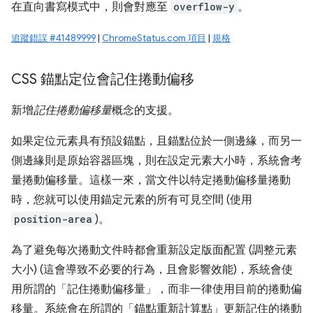
在直向書寫模式中，則會對應至
overflow-y
。
追蹤錯誤 #41489999
|
ChromeStatus.com 項目
|
規格
CSS 錨點定位會記住捲動偏移
新增
記住捲動偏移量
概念的支援。
如果定位元素具有預設錨點，且錨點位於一側邊緣，而另一
側邊緣則是原始容器區塊，則在設定元素大小時，系統會考
量捲動偏移量。這樣一來，當文件以特定捲動偏移量捲動
時，您就可以使用錨定元素的所有可見空間 (使用
position-area
)。
為了避免每次捲動文件時都會重新設定版面配置 (調整元素
大小) (這會導致不必要的行為，且會影響效能)，系統會使
用所謂的「記住捲動偏移量」，而非一律使用目前的捲動偏
移量。系統會在所謂的「錨點重新計算點」更新記住的捲動