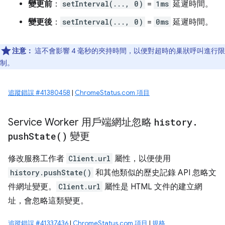
變更前
：
setInterval(..., 0)
=
1ms
延遲時間。
變更後
：
setInterval(..., 0)
=
0ms
延遲時間。
注意：
這不會影響 4 毫秒的夾持時間，以便對超時的巢狀呼叫進行限
制。
追蹤錯誤 #41380458
|
ChromeStatus.com 項目
Service Worker 用戶端網址忽略
history
.
push
State(
)
變更
修改服務工作者
Client.url
屬性，以便使用
history.pushState()
和其他類似的歷史記錄 API 忽略文
件網址變更。
Client.url
屬性是 HTML 文件的建立網
址，會忽略這類變更。
追蹤錯誤 #41337436
|
ChromeStatus.com 項目
|
規格