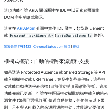
這項功能可讓 ARIA 關係屬性在 IDL 中以元素參照而非
DOM 字串的形式顯示。
這會在
ARIAMixin
介面中實作 IDL 屬性，類型為 Element
或
FrozenArray<Element>
(
ariaOwnsElements
除外)。
追蹤錯誤 #981423
|
ChromeStatus.com 項目
|
規格
柵欄式框架：自動信標跨來源資料支援
如果透過 Protected Audience 或 Shared Storage 等 API
載入柵欄框架或 URN iframe，在發生某些事件時，這些框
架就能自動傳送報表信標 (目前僅支援頂層導覽信標)。這項
功能先前已更新，可讓在根區隔框架樹狀結構中載入的跨來
源文件 (如果已選擇啟用) 傳送自動信標，但仍保留以下限
制：只有與 API 載入的來源同源的框架，才能設定要傳送