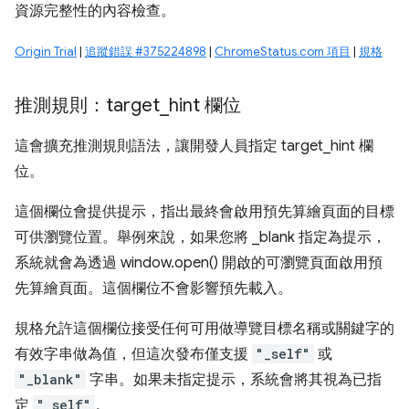
資源完整性的內容檢查。
Origin Trial
|
追蹤錯誤 #375224898
|
ChromeStatus.com 項目
|
規格
推測規則：target
_
hint 欄位
這會擴充推測規則語法，讓開發人員指定 target_hint 欄
位。
這個欄位會提供提示，指出最終會啟用預先算繪頁面的目標
可供瀏覽位置。舉例來說，如果您將 _blank 指定為提示，
系統就會為透過 window.open() 開啟的可瀏覽頁面啟用預
先算繪頁面。這個欄位不會影響預先載入。
規格允許這個欄位接受任何可用做導覽目標名稱或關鍵字的
有效字串做為值，但這次發布僅支援
"_self"
或
"_blank"
字串。如果未指定提示，系統會將其視為已指
定
"_self"
。