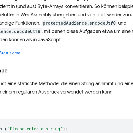
izient in (und aus) Byte-Arrays konvertieren. So können beispi
Buffer in WebAssembly übergeben und von dort wieder zur
tändige Funktionen,
protectedAudience.encodeUtf8
und
ience.decodeUtf8
, mit denen diese Aufgaben etwa um eine 
en können als in JavaScript.
eStatus.com
ape
st eine statische Methode, die einen String annimmt und ein
 in einem regulären Ausdruck verwendet werden kann.
pt
(
"Please enter a string"
);