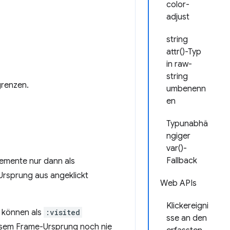
color-
adjust
string
attr()-Typ
in raw-
string
grenzen.
umbenenn
en
Typunabhä
ngiger
var()-
Fallback
emente nur dann als
Ursprung aus angeklickt
Web APIs
Klickereigni
e können als
:visited
sse an den
iesem Frame-Ursprung noch nie