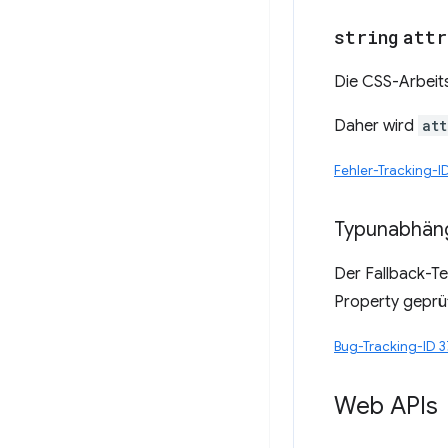
string
attr
Die CSS-Arbeit
Daher wird
att
Fehler-Tracking-
Typunabhän
Der Fallback-Te
Property geprüf
Bug-Tracking-ID 
Web APIs