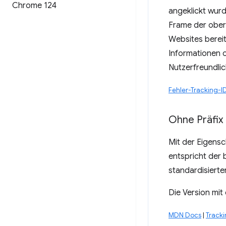
Chrome 124
angeklickt wur
Frame der ober
Websites bereit
Informationen 
Nutzerfreundlic
Fehler-Tracking-I
Ohne Präfix
Mit der Eigens
entspricht der 
standardisiert
Die Version mit
MDN Docs
|
Tracki