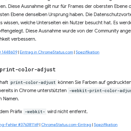
den. Diese Ausnahme gilt nur für Frames der obersten Ebene 
sten Ebene denselben Ursprung haben. Die Datenschutzvorteil
s wissen, welche Unterseiten ein Nutzer besucht hat. Es werd
offengelegt. Diese Ausnahme wurde von der Community angefr
hkeit verbessern.
D 1448609
|
Eintrag in ChromeStatus.com
|
Spezifikation
print-color-adjust
chaft
print-color-adjust
können Sie Farben auf gedruckten
bereits in Chrome unterstützten
-webkit-print-color-adju
en Namen.
 dem Präfix
-webkit-
wird nicht entfernt.
ng-Fehler #376381169
|
ChromeStatus.com-Eintrag
|
Spezifikation