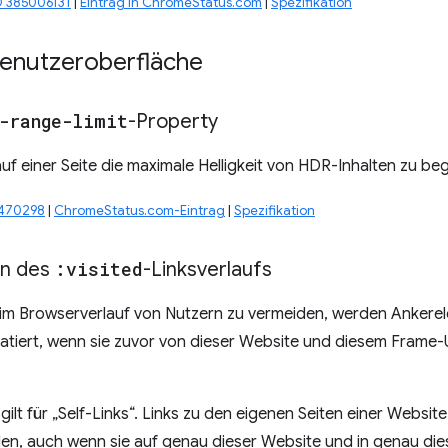
D 385006131
|
Eintrag in ChromeStatus.com
|
Spezifikation
enutzeroberfläche
-range-limit
-Property
auf einer Seite die maximale Helligkeit von HDR-Inhalten zu be
1470298
|
ChromeStatus.com-Eintrag
|
Spezifikation
en des
:visited
-Linksverlaufs
im Browserverlauf von Nutzern zu vermeiden, werden Ankerel
tiert, wenn sie zuvor von dieser Website und diesem Frame-
ilt für „Self-Links“. Links zu den eigenen Seiten einer Websit
den, auch wenn sie auf genau dieser Website und in genau d