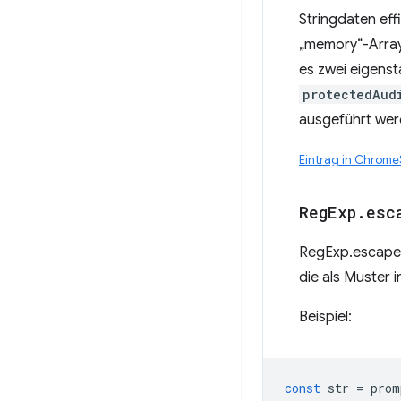
Stringdaten eff
„memory“-Array
es zwei eigens
protectedAud
ausgeführt werd
Eintrag in Chrom
Reg
Exp
.
esc
RegExp.escape i
die als Muster
Beispiel:
const
str
=
prom