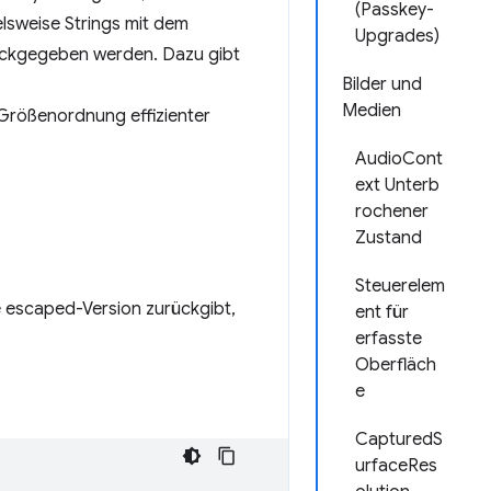
(Passkey-
elsweise Strings mit dem
Upgrades)
ückgegeben werden. Dazu gibt
Bilder und
Medien
Größenordnung effizienter
AudioCont
ext Unterb
rochener
Zustand
Steuerelem
e escaped-Version zurückgibt,
ent für
erfasste
Oberfläch
e
CapturedS
urfaceRes