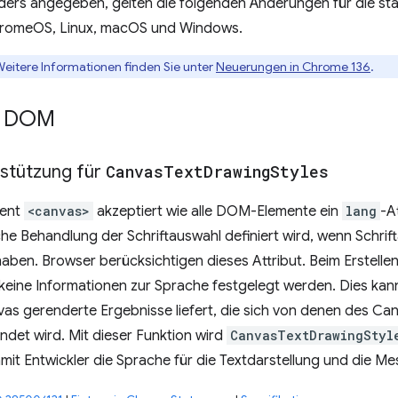
nders angegeben, gelten die folgenden Änderungen für die st
hromeOS, Linux, macOS und Windows.
Weitere Informationen finden Sie unter
Neuerungen in Chrome 136
.
d DOM
stützung für
Canvas
Text
Drawing
Styles
ent
<canvas>
akzeptiert wie alle DOM-Elemente ein
lang
-A
he Behandlung der Schriftauswahl definiert wird, wenn Schrif
haben. Browser berücksichtigen dieses Attribut. Beim Erstelle
eine Informationen zur Sprache festgelegt werden. Dies kann
s gerenderte Ergebnisse liefert, die sich von denen des Can
det wird. Mit dieser Funktion wird
CanvasTextDrawingStyl
mit Entwickler die Sprache für die Textdarstellung und die M