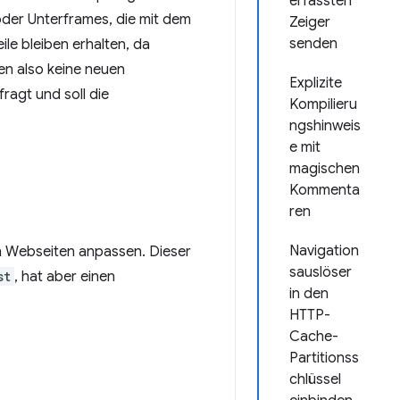
erfassten
oder Unterframes, die mit dem
Zeiger
senden
e bleiben erhalten, da
en also keine neuen
Explizite
agt und soll die
Kompilieru
ngshinweis
e mit
magischen
Kommenta
ren
Navigation
 Webseiten anpassen. Dieser
sauslöser
st
, hat aber einen
in den
HTTP-
Cache-
Partitionss
chlüssel