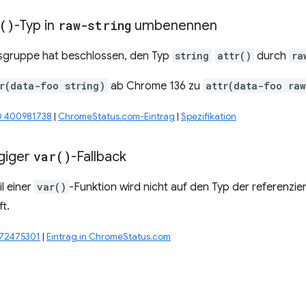
(
)
-Typ in
raw-string
umbenennen
sgruppe hat beschlossen, den Typ
string
attr()
durch
ra
r(data-foo string)
ab Chrome 136 zu
attr(data-foo raw
ID 400981738
|
ChromeStatus.com-Eintrag
|
Spezifikation
giger
var(
)
-Fallback
il einer
var()
-Funktion wird nicht auf den Typ der referenzie
t.
372475301
|
Eintrag in ChromeStatus.com