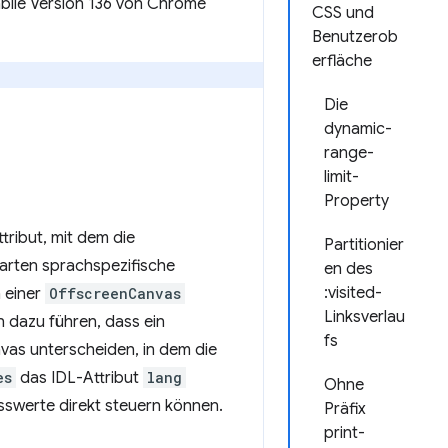
abile Version 136 von Chrome
CSS und
Benutzerob
erfläche
Die
dynamic-
range-
limit-
Property
ttribut, mit dem die
Partitionier
tarten sprachspezifische
en des
:visited-
n einer
OffscreenCanvas
Linksverlau
 dazu führen, dass ein
fs
vas unterscheiden, in dem die
es
das IDL-Attribut
lang
Ohne
esswerte direkt steuern können.
Präfix
print-