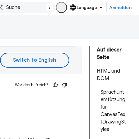
/
Anmelden
Auf dieser
Seite
HTML und
DOM
War das hilfreich?
Sprachunt
erstützung
für
CanvasTex
tDrawingSt
yles