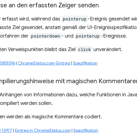
sse an den erfassten Zeiger senden
r erfasst wird, während das
pointerup
-Ereignis gesendet wi
fasste Ziel gesendet, anstatt gemäß der UI-Ereignisspezifikat
orfahren der
pointerdown
- und
pointerup
-Ereignisse.
sten Verweispunkten bleibt das Ziel
click
unverändert.
40851596
|
ChromeStatus.com-Eintrag
|
Spezifikation
ompilierungshinweise mit magischen Kommentare
 Anhängen von Informationen dazu, welche Funktionen in Java
kompiliert werden sollen.
nen werden als magische Kommentare codiert.
D 13917
|
Eintrag in ChromeStatus.com
|
Spezifikation