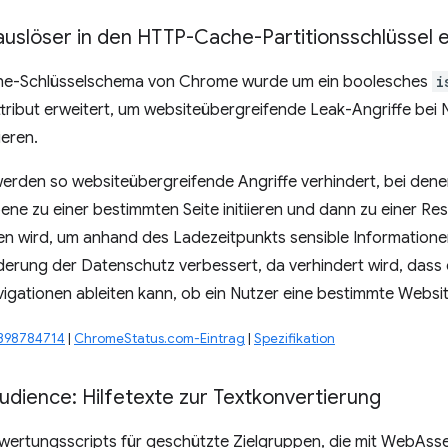
auslöser in den HTTP-Cache-Partitionsschlüssel 
e-Schlüsselschema von Chrome wurde um ein boolesches
i
tribut erweitert, um websiteübergreifende Leak-Angriffe bei
eren.
rden so websiteübergreifende Angriffe verhindert, bei denen
ene zu einer bestimmten Seite initiieren und dann zu einer R
den wird, um anhand des Ladezeitpunkts sensible Information
erung der Datenschutz verbessert, da verhindert wird, dass 
gationen ableiten kann, ob ein Nutzer eine bestimmte Websit
#398784714
|
ChromeStatus.com-Eintrag
|
Spezifikation
udience: Hilfetexte zur Textkonvertierung
ertungsscripts für geschützte Zielgruppen, die mit WebAsse