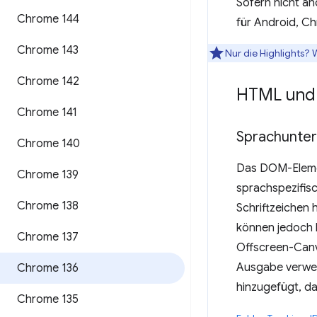
Sofern nicht a
Chrome 144
für Android, C
Chrome 143
Nur die Highlights? 
Chrome 142
HTML un
Chrome 141
Sprachunter
Chrome 140
Das DOM-Elem
Chrome 139
sprachspezifisc
Chrome 138
Schriftzeichen 
können jedoch k
Chrome 137
Offscreen-Canva
Ausgabe verwen
Chrome 136
hinzugefügt, da
Chrome 135