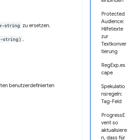
einbinden
Protected
Audience:
w-string
zu ersetzen.
Hilfetexte
zur
-string)
.
Textkonver
tierung
RegExp.es
cape
rten benutzerdefinierten
Spekulatio
nsregeln:
Tag-Feld
ProgressE
vent so
aktualisiere
n, dass für