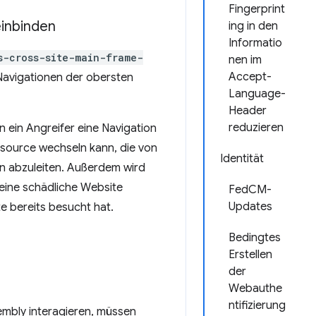
Fingerprint
einbinden
ing in den
Informatio
s-cross-site-main-frame-
nen im
Accept-
 Navigationen der obersten
Language-
Header
reduzieren
 ein Angreifer eine Navigation
essource wechseln kann, die von
Identität
en abzuleiten. Außerdem wird
eine schädliche Website
FedCM-
Updates
e bereits besucht hat.
Bedingtes
Erstellen
der
Webauthe
ntifizierung
mbly interagieren, müssen