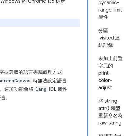
dows 的 Chrome 136 穩定
dynamic-
range-limit
屬性
分區
:visited 連
結記錄
未加上前置
字元的
字型選取的語言專屬處理方式
print-
color-
screenCanvas
時無法設定語言
adjust
同。這項功能會將
lang
IDL 屬性
語言。
將 string
attr() 類型
重新命名為
raw-string