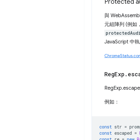
Protecte
與 WebAsse
元組陣列 (例如，
protectedAud
JavaScrip
ChromeStatus.c
Reg
Exp
.
esc
RegExp.e
例如：
const
str
=
prom
const
escaped
=
const
re
=
new
R