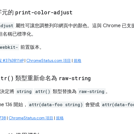
字元的
print-color-adjust
adjust
屬性可讓您調整列印網頁中的顏色。這與 Chrome 已支
但名稱已標準化。
webkit-
前置版本。
#376381169
|
ChromeStatus.com 項目
|
規格
ttr(
)
類型重新命名為
raw-string
已決定將
string
attr()
類型替換為
raw-string
。
e 136 開始，
attr(data-foo string)
會變成
attr(data-fo
738
|
ChromeStatus.com 項目
|
規格