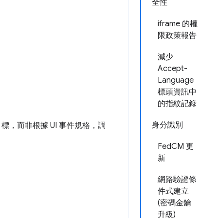
全性
iframe 的權
限政策報告
減少
Accept-
Language
標頭資訊中
的指紋記錄
身分識別
，而非根據 UI 事件規格，調
FedCM 更
新
網路驗證條
件式建立
(密碼金鑰
升級)