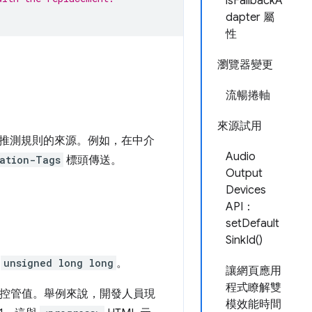
isFallbackA
dapter 屬
性
瀏覽器變更
流暢捲軸
來源試用
推測規則的來源。例如，在中介
Audio
ation-Tags
標頭傳送。
Output
Devices
API：
setDefault
SinkId()
為
unsigned long long
。
讓網頁應用
程式瞭解雙
控管值。舉例來說，開發人員現
模效能時間