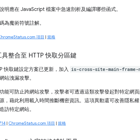
明應在 JavaScript 檔案中急速剖析及編譯哪些函式。
碼為魔術符號註解。
ChromeStatus.com 項目
|
規格
具整合至 HTTP 快取分區鍵
HTTP 快取鍵設定方案已更新，加入
is-cross-site-main-frame-
網站洩漏攻擊。
功能可防止跨網站攻擊，攻擊者可透過這類攻擊發起對特定網頁
源，藉此利用載入時間推斷機密資訊。這項異動還可改善隱私權
造訪特定網站。
714
|
ChromeStatus.com 項目
|
規格