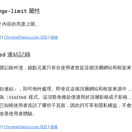
nge-limit
屬性
R 內容的亮度上限。
8
|
ChromeStatus.com 項目
|
規格
ed
連結記錄
覽記錄外洩，錨點元素只有在使用者曾從這個頂層網站和框架
自連結」，則可例外處理。即使在這個頂層網站和框架來源中，
設為
:visited
樣式。這項豁免條款僅適用於頂層影格或子影格，
已知曉使用者造訪了哪些子頁面，因此仍可享有隱私權益，不會
改善使用者體驗。
9
|
ChromeStatus.com 項目
|
規格