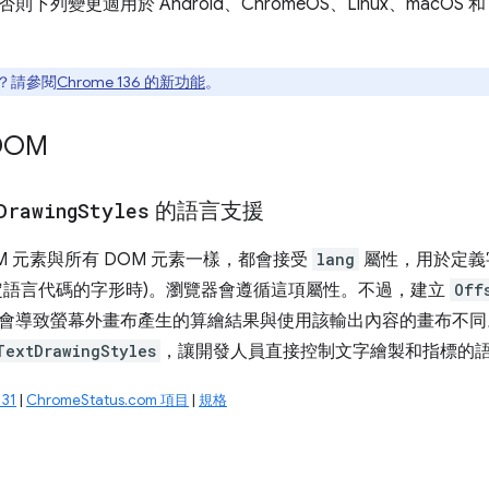
列變更適用於 Android、ChromeOS、Linux、macOS 和 Win
？請參閱
Chrome 136 的新功能
。
DOM
Drawing
Styles
的語言支援
M 元素與所有 DOM 元素一樣，都會接受
lang
屬性，用於定義
定語言代碼的字形時)。瀏覽器會遵循這項屬性。不過，建立
Off
會導致螢幕外畫布產生的算繪結果與使用該輸出內容的畫布不
TextDrawingStyles
，讓開發人員直接控制文字繪製和指標的
31
|
ChromeStatus.com 項目
|
規格