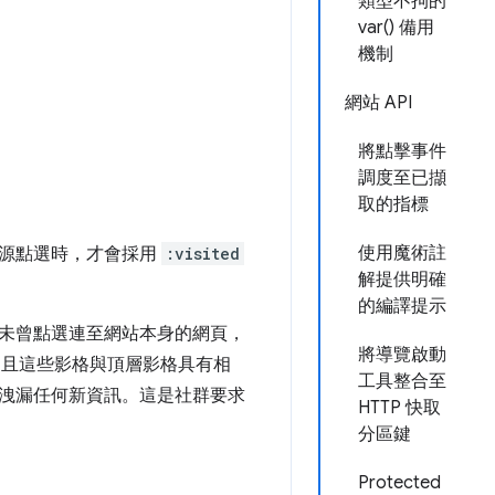
類型不拘的
var() 備用
機制
網站 API
將點擊事件
調度至已擷
取的指標
使用魔術註
來源點選時，才會採用
:visited
解提供明確
的編譯提示
未曾點選連至網站本身的網頁，
將導覽啟動
且這些影格與頂層影格具有相
工具整合至
洩漏任何新資訊。這是社群要求
HTTP 快取
分區鍵
Protected