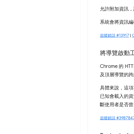
允許附加資訊，說
系統會將資訊編
追蹤錯誤 #13917
|
將導覽啟動工
Chrome 的 
及頂層導覽的跨
具體來說，這項
已知會載入的資
斷使用者是否曾
追蹤錯誤 #398784