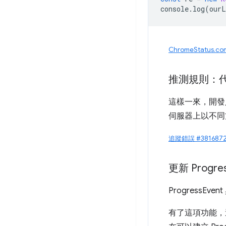
console
.
log
(
ourL
ChromeStatus.c
推測規則：
這樣一來，開發
伺服器上以不同
追蹤錯誤 #3816872
更新 Progre
ProgressEven
有了這項功能，