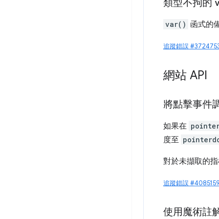
類型不拘的
var()
函式的
追蹤錯誤 #372475
網站 API
將點擊事件
如果在
pointe
度至
pointerd
對於未擷取的指
追蹤錯誤 #4085159
使用魔術註