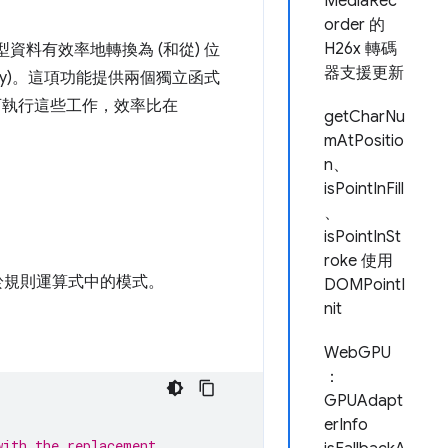
MediaRec
order 的
H26x 轉碼
將字串型資料有效率地轉換為 (和從) 位
器支援更新
embly)。這項功能提供兩個獨立函式
可執行這些工作，效率比在
getCharNu
mAtPositio
n、
isPointInFill
、
isPointInSt
roke 使用
用於規則運算式中的模式。
DOMPointI
nit
WebGPU
：
GPUAdapt
erInfo
with the replacement.