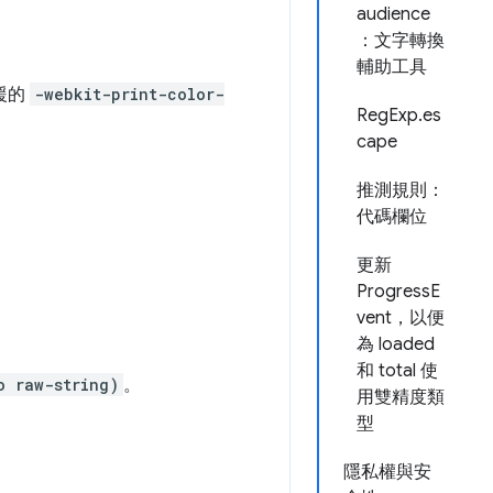
audience
：文字轉換
輔助工具
援的
-webkit-print-color-
RegExp.es
cape
推測規則：
代碼欄位
更新
ProgressE
vent，以便
為 loaded
和 total 使
o raw-string)
。
用雙精度類
型
隱私權與安