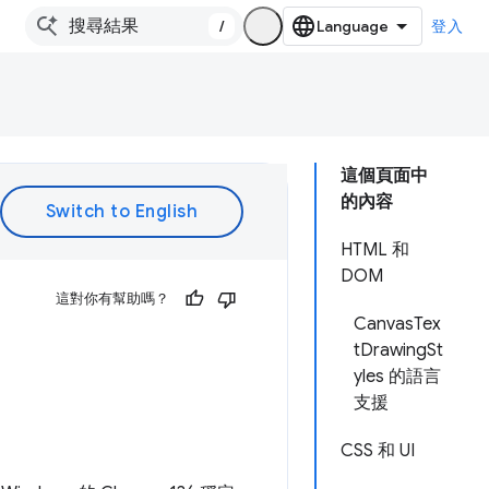
/
登入
這個頁面中
的內容
HTML 和
DOM
這對你有幫助嗎？
CanvasTex
tDrawingSt
yles 的語言
支援
CSS 和 UI