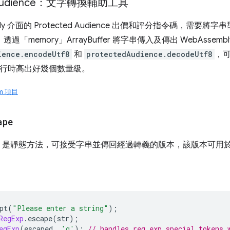
d audience：文字轉換輔助工具
mbly 介面的 Protected Audience 出價和評分指令碼，需要
透過「memory」ArrayBuffer 將字串傳入及傳出 WebAss
ience.encodeUtf8
和
protectedAudience.decodeUtf8
，
t 中執行時高出好幾個數量級。
om 項目
ape
scape 是靜態方法，可接受字串並傳回經過轉義的版本，該版本可
pt
(
"Please enter a string"
);
RegExp
.
escape
(
str
);
egExp
(
escaped
,
'g'
);
// handles reg exp special tokens 