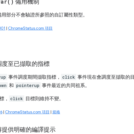
var(
)
備用機制
備用部分不會驗證所參照的自訂屬性類型。
301
|
ChromeStatus.com 項目
調度至已擷取的指標
rup
事件調度期間擷取指標，
click
事件現在會調度至擷取的目標
own
和
pointerup
事件最近的共同祖系。
標，
click
目標則維持不變。
6
|
ChromeStatus.com 項目
|
規格
解提供明確的編譯提示