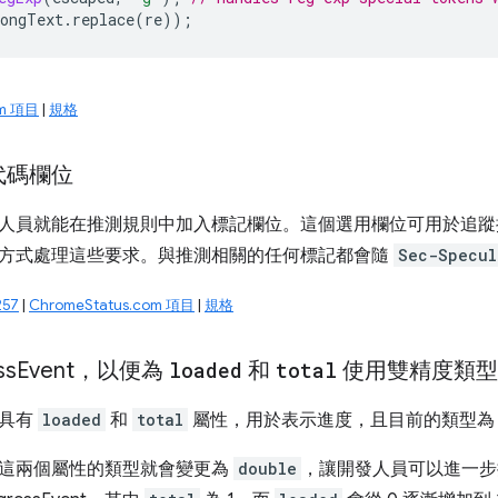
ongText
.
replace
(
re
));
om 項目
|
規格
代碼欄位
人員就能在推測規則中加入標記欄位。這個選用欄位可用於追蹤
方式處理這些要求。與推測相關的任何標記都會隨
Sec-Specul
57
|
ChromeStatus.com 項目
|
規格
ss
Event，以便為
loaded
和
total
使用雙精度類型
t 具有
loaded
和
total
屬性，用於表示進度，且目前的類型
這兩個屬性的類型就會變更為
double
，讓開發人員可以進一步