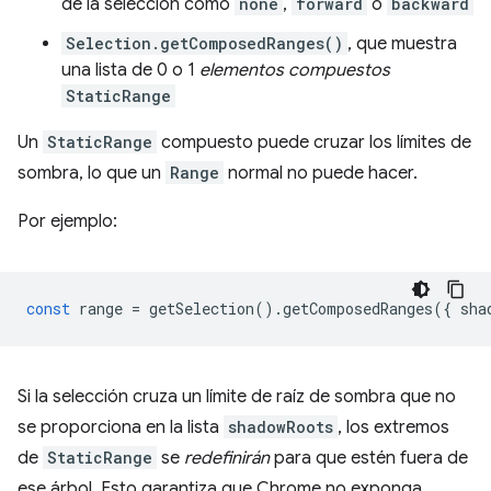
de la selección como
none
,
forward
o
backward
Selection.getComposedRanges()
, que muestra
una lista de 0 o 1
elementos compuestos
StaticRange
Un
StaticRange
compuesto puede cruzar los límites de
sombra, lo que un
Range
normal no puede hacer.
Por ejemplo:
const
range
=
getSelection
().
getComposedRanges
({
sha
Si la selección cruza un límite de raíz de sombra que no
se proporciona en la lista
shadowRoots
, los extremos
de
StaticRange
se
redefinirán
para que estén fuera de
ese árbol. Esto garantiza que Chrome no exponga