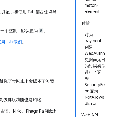
match-
element
具显示和使用 Tab 键盘焦点导
付款
是一个整数，默认值为
0
。
对为
payment
试用一些示例
。
创建
WebAuthn
凭据而抛出
的错误类型
进行了调
整：
确保字母间距不会破坏字词结
SecurityErr
or 变为
NotAllowe
备高级排版功能也是如此。
dError
N'Ko、Phags Pa 和叙利
Web API