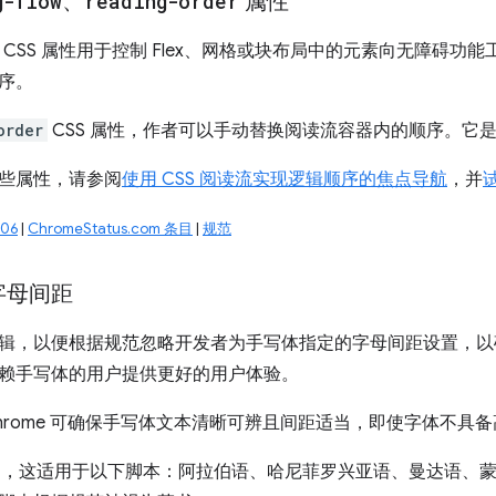
g-flow
、
reading-order
属性
CSS 属性用于控制 Flex、网格或块布局中的元素向无障碍功能工
序。
order
CSS 属性，作者可以手动替换阅读流容器内的顺序。它
些属性，请参阅
使用 CSS 阅读流实现逻辑顺序的焦点导航
，并
06
|
ChromeStatus.com 条目
|
规范
字母间距
辑，以便根据规范忽略开发者为手写体指定的字母间距设置，以
赖手写体的用户提供更好的用户体验。
hrome 可确保手写体文本清晰可辨且间距适当，即使字体不具
um 中，这适用于以下脚本：阿拉伯语、哈尼菲罗兴亚语、曼达语、蒙古语、