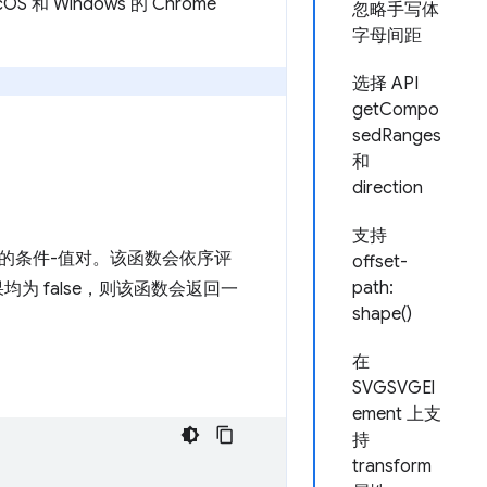
和 Windows 的 Chrome
忽略手写体
字母间距
选择 API
getCompo
sedRanges
和
direction
支持
的条件-值对。该函数会依序评
offset-
path:
为 false，则该函数会返回一
shape()
在
SVGSVGEl
ement 上支
持
transform