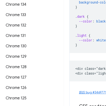
background-col
Chrome 134
}
Chrome 133
.
dark
{
--color
:
black
Chrome 132
}
.
light
{
Chrome 131
--color
:
white
}
Chrome 130
Chrome 129
Chrome 128
<div class="dark
Chrome 127
Chrome 126
跟踪 bug #3469779
Chrome 125