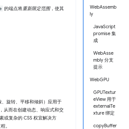
WebAssemb
e
的端点将
重新限定范围
，使其
ly
JavaScript
promise 集
成
WebAsse
mbly 分支
提示
WebGPU
GPUTextur
eView 用于
放、旋转、平移和倾斜）应用于
externalTe
容，从而在创建动态、响应式和交
xture 绑定
复杂的 CSS 权宜解决方
copyBuffer
过程。