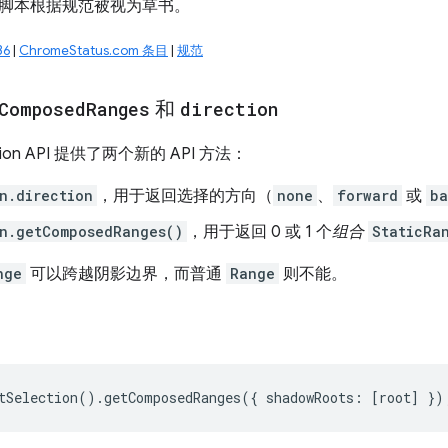
脚本根据规范被视为草书。
36
|
ChromeStatus.com 条目
|
规范
Composed
Ranges
和
direction
tion API 提供了两个新的 API 方法：
n.direction
，用于返回选择的方向（
none
、
forward
或
ba
n.getComposedRanges()
，用于返回 0 或 1 个
组合
StaticRa
nge
可以跨越阴影边界，而普通
Range
则不能。
tSelection
().
getComposedRanges
({
shadowRoots
:
[
root
]
})