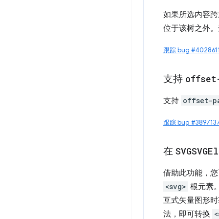
如果所选内容
位于该树之外。这
跟踪 bug #402861
支持
offset
支持
offset-p
跟踪 bug #389713
在
SVGSVGEl
借助此功能，
<svg>
根元素。
互式矢量图形时
法，即可转换
<