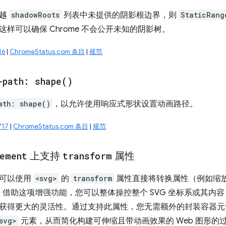
跨越
shadowRoots
列表中未提供的阴影根边界，则
StaticRang
样可以确保 Chrome 不会公开未知的阴影树。
16
|
ChromeStatus.com 条目
|
规范
-path:
shape(
)
ath: shape()
，以允许使用响应式形状设置动画路径。
717
|
ChromeStatus.com 条目
|
规范
ement
上支持
transform
属性
您可以使用
<svg>
的
transform
属性直接将转换属性（例如缩
借助这项增强功能，您可以整体操控整个 SVG 坐标系或其内
获得更大的灵活性。通过支持此属性，您无需额外的封装容器元素或
svg>
元素，从而简化构建可伸缩且带动画效果的 Web 图形的