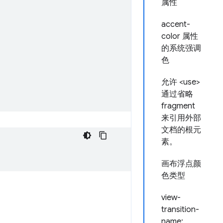
属性
accent-
color 属性
的系统强调
色
允许 <use>
通过省略
fragment
来引用外部
文档的根元
素。
画布浮点颜
色类型
view-
transition-
name: