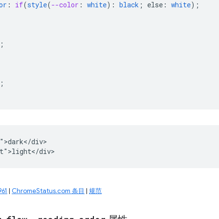
or
:
if
(
style
(
--color
:
white
)
:
black
;
else
:
white
);
;
;
">dark</div>

61
|
ChromeStatus.com 条目
|
规范