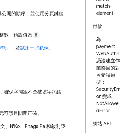
match-
element
工具公開的順序，並使用分頁鍵鍵
付款
個整數，預設值為
0
。
為
payment
導覽
」，並
試用一些範例
。
WebAuthn
憑證建立作
業擲回的對
齊錯誤類
型：
SecurityErr
，確保字間距不會破壞字詞結
or 變成
NotAllowe
dError
字元可讀且間距正確。
網站 API
'Ko、Phags Pa 和敘利亞