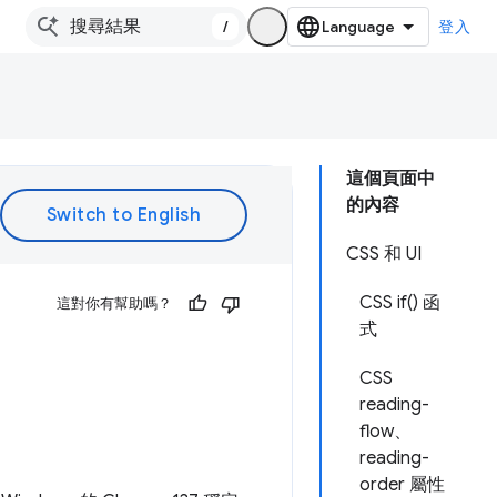
/
登入
這個頁面中
的內容
CSS 和 UI
CSS if() 函
這對你有幫助嗎？
式
CSS
reading-
flow、
reading-
order 屬性