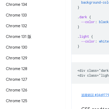
background-col
Chrome 134
}
Chrome 133
.
dark
{
--color
:
black
Chrome 132
}
.
light
{
Chrome 131 版
--color
:
white
}
Chrome 130
Chrome 129
Chrome 128
<div class="dark
Chrome 127
Chrome 126
追蹤錯誤 #3469779
Chrome 125