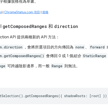
字根據規格視為草書。
6
|
ChromeStatus.com 項目
|
規格
PI
get
Composed
Ranges
和
direction
ction API 提供兩種新的 API 方法：
n.direction
，會將所選項目的方向傳回為
none
、
forward
n.getComposedRanges()
會傳回 0 或 1 個
組合
StaticRange
nge
可跨越陰影邊界，而一般
Range
則無法。
tSelection
().
getComposedRanges
({
shadowRoots
:
[
root
]
})