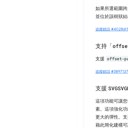
如果所選範圍
並位於該樹狀結
追蹤錯誤 #4028611
支持「
offs
支援
offset-p
追蹤錯誤 #3897137
支援
SVGSVG
這項功能可讓
素。這項強化功
更大的彈性。支
藉此簡化建構可