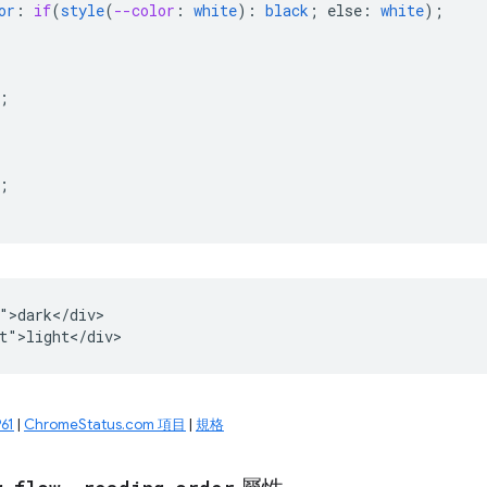
or
:
if
(
style
(
--color
:
white
)
:
black
;
else
:
white
);
;
;
">dark</div>

61
|
ChromeStatus.com 項目
|
規格