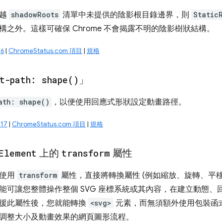
跨越
shadowRoots
清單中未提供的陰影根目錄邊界，則
Static
構之外。這樣可確保 Chrome 不會揭露不明的陰影樹狀結構。
6
|
ChromeStatus.com 項目
|
規格
et-path:
shape(
)
」
ath: shape()
，以便使用回應式形狀設定動畫路徑。
17
|
ChromeStatus.com 項目
|
規格
Element
上的
transform
屬性
您使用
transform
屬性，直接將轉換屬性 (例如縮放、旋轉、平移
能可讓您整體操作整個 SVG 座標系統或其內容，在建立動態
援此屬性後，您就能轉換
<svg>
元素，而無須額外使用包裝函式
調整大小及動畫效果的網頁圖形流程。