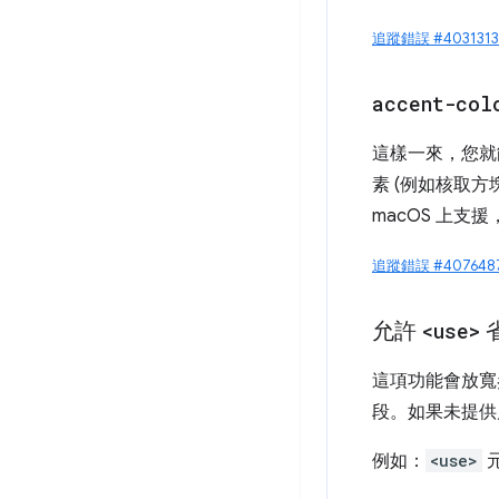
追蹤錯誤 #403131
accent-col
這樣一來，您就
素 (例如核取方
macOS 上支援，
追蹤錯誤 #407648
允許
<use>
這項功能會放寬
段。如果未提供片
例如：
<use>
元