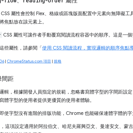
g-flow
、
reading-order
屬性
CSS 屬性會控制 Flex、格線或區塊版面配置中元素向無障礙
將焦點放在該元素上。
r
CSS 屬性可讓作者手動覆寫閱讀流程容器中的順序。這是一
這些屬性，請參閱「
使用 CSS 閱讀流程，實現邏輯的順序焦點
06
|
ChromeStatus.com 項目
|
規格
母間距
邏輯，根據開發人員指定的規範，忽略書寫體字型的字間距設定
寫體字型的使用者提供更優質的使用者體驗。
即使字型沒有進階的排版功能，Chrome 也能確保連體字體的
um 中，這項設定適用於阿拉伯文、哈尼夫羅興亞文、曼達安文、蒙古文、N