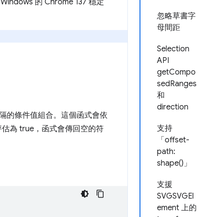
dows 的 Chrome 137 穩定
忽略草書字
母間距
Selection
API
getCompo
sedRanges
和
direction
隔的條件值組合。這個函式會依
支持
估為 true，函式會傳回空的符
「offset-
path:
shape()」
支援
SVGSVGEl
ement 上的