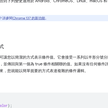
列變更適用於 Android、ChromeOS、Linux、macOS 和 Win
？請參閱
Chrome 137 的新功能
。
式
可讓您以簡潔的方式表示條件值。它會接受一系列以半形分號分
並傳回與第一個為 true 條件相關聯的值。如果沒有任何條件評
來，您就能以簡單扼要的方式表達複雜的條件邏輯。
olor
);