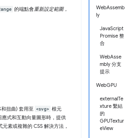
WebAssemb
Range
的端點會
重新設定範圍
，
ly
JavaScript
Promise 整
合
WebAsse
mbly 分支
提示
WebGPU
externalTe
xture 繫結
和扭曲) 套用至
<svg>
根元
的
、回應式和互動向量圖形時，提供
GPUTextur
元素或複雜的 CSS 解決方法，
eView