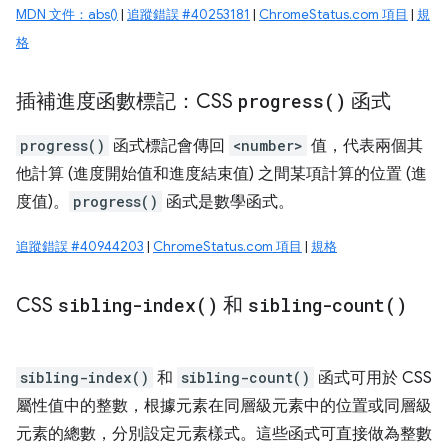
MDN 文件：abs()
|
追蹤錯誤 #40253181
|
ChromeStatus.com 項目
|
規
格
插補進度函數標記：CSS
progress(
)
函式
progress()
函式標記會傳回
<number>
值，代表兩個其
他計算 (進度開始值和進度結束值) 之間某項計算的位置 (進
度值)。
progress()
函式是數學函式。
追蹤錯誤 #40944203
|
ChromeStatus.com 項目
|
規格
CSS
sibling-index(
)
和
sibling-count(
)
sibling-index()
和
sibling-count()
函式可用於 CSS
屬性值中的整數，根據元素在同層級元素中的位置或同層級
元素的總數，分別設定元素樣式。這些函式可直接做為整數