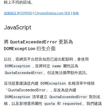
輯上不同的區域。
追蹤錯誤 #1039050
|
ChromeStatus.com 項目
|
規格
Java
Script
將
Quota
Exceeded
Error
更新為
DOMException
衍生介面
以往，當網頁平台想告知您已超出配額時，會使用
DOMException
，並將特定
name
屬性設為
QuotaExceededError
。但這無法攜帶額外資訊。
這項提案建議從內建
DOMException
名稱清單中移除
「QuotaExceededError」，並改為從內建
DOMException
清單建立
QuotaExceededError
類別名
稱，以及新增選用屬性
quota
和
requested
。我們建議