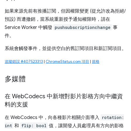
如果來源先前有推播訂閱，但因權限變更 (從允許改為拒絕/
預設) 而遭撤銷，當系統重新授予通知權限時，請在
Service Worker 中觸發
pushsubscriptionchange
事
件。
系統會觸發事件，並提供空白的舊訂閱項目和新訂閱項目。
追蹤錯誤 #407523313
|
ChromeStatus.com 項目
|
規格
多媒體
在 Web
Codecs 中新增對影片影格方向中繼資
料的支援
在 WebCodecs 中，向各種影片相關介面導入
rotation:
int
和
flip: bool
值，讓開發人員處理具有方向的影格