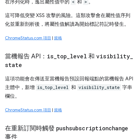
在序列化時，逸出屬性值中的
<
和
>
。
這可降低突變 XSS 攻擊的風險。這類攻擊會在屬性值序列
化並重新剖析後，將屬性值解讀為開始標記符記時發生。
ChromeStatus.com 項目
|
規格
當機報告 API：
is
_
top
_
level
和
visibility
_
state
這項功能會在傳送至當機報告預設回報端點的當機報告 API
主體中，新增
is_top_level
和
visibility_state
字串
欄位。
ChromeStatus.com 項目
|
規格
在重新訂閱時觸發
pushsubscriptionchange
事件