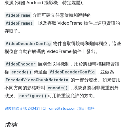
來源 (例如 Android 攝影機、特定媒體)。
VideoFrame
介面可建立任意旋轉和翻轉的
VideoFrames
，以及存取 VideoFrame 物件上這項資訊的
存取子。
VideoDecoderConfig
物件會取得旋轉和翻轉欄位，這些
欄位會自動在解碼的 VideoFrame 物件上發出。
VideoEncoder
類別會取得機制，用於將旋轉和翻轉資訊
從
encode()
傳遞至
VideoDecoderConfig
，並做為
EncodedVideoChunkMetadata
的一部分發出。如果使用
不同方向的影格呼叫
encode()
，系統會擲回非嚴重例外
狀況。
configure()
可用於重設允許的方向。
追蹤錯誤 #40243431
|
ChromeStatus.com 項目
|
規格
成效