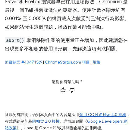
Safari 和 Firefox 瀏覽器早已採用這項做法，Chromium 是
最後一個仍維持舊版做法的瀏覽器。使用計數器顯示約有
0.001% 至 0.005% 的網頁載入次數受到已淘汰行為影響。
如果網站發生這個問題，播放作業可能會中斷。
abort()
取消移除作業的使用量正在增加，因此建議您在
出現更多不相容的使用情形前，先解決這項淘汰問題。
追蹤錯誤 #40474569
|
ChromeStatus.com 項目
|
規格
這對你有幫助嗎？
除非另有註明，否則本頁面中的內容是採用
創用 CC 姓名標示 4.0 授權
，
程式碼範例則為
阿帕契 2.0 授權
。詳情請參閱《
Google Developers 網
站政策
》。Java 是 Oracle 和/或其關聯企業的註冊商標。