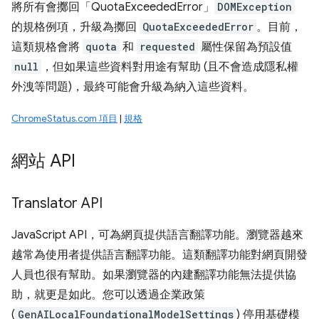
將所有會擲回「QuotaExceededError」
DOMException
的規格例項，升級為擲回
QuotaExceededError
。目前，
這類規格會將
quota
和
requested
屬性保留為預設值
null
，但如果這些資料對用途有幫助 (且不會造成隱私權
外洩等問題)，最終可能會升級為納入這些資料。
ChromeStatus.com 項目
|
規格
網站 API
Translator API
JavaScript API，可為網頁提供語言翻譯功能。瀏覽器越來
越常為使用者提供語言翻譯功能。這類翻譯功能對網頁開發
人員也很有幫助。如果瀏覽器的內建翻譯功能無法提供協
助，就更是如此。您可以透過企業政策
(
GenAILocalFoundationalModelSettings
) 停用基礎模