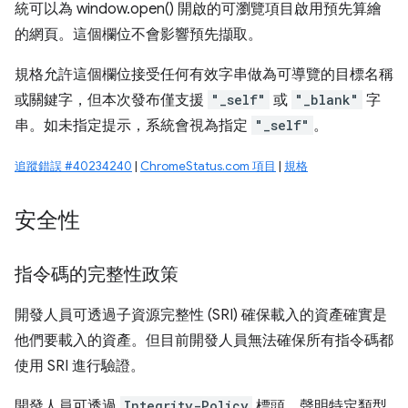
統可以為 window.open() 開啟的可瀏覽項目啟用預先算繪
的網頁。這個欄位不會影響預先擷取。
規格允許這個欄位接受任何有效字串做為可導覽的目標名稱
或關鍵字，但本次發布僅支援
"_self"
或
"_blank"
字
串。如未指定提示，系統會視為指定
"_self"
。
追蹤錯誤 #40234240
|
ChromeStatus.com 項目
|
規格
安全性
指令碼的完整性政策
開發人員可透過子資源完整性 (SRI) 確保載入的資產確實是
他們要載入的資產。但目前開發人員無法確保所有指令碼都
使用 SRI 進行驗證。
開發人員可透過
Integrity-Policy
標頭，聲明特定類型