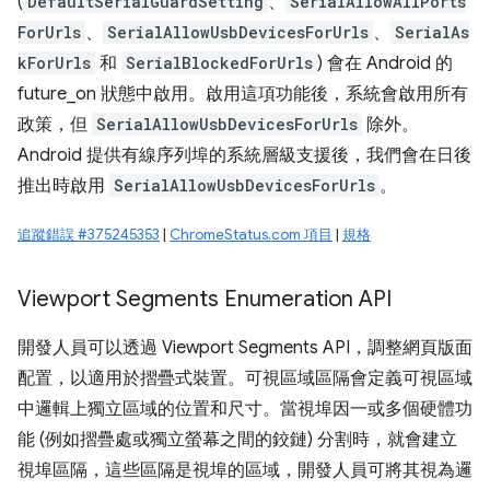
(
DefaultSerialGuardSetting
、
SerialAllowAllPorts
ForUrls
、
SerialAllowUsbDevicesForUrls
、
SerialAs
kForUrls
和
SerialBlockedForUrls
) 會在 Android 的
future_on 狀態中啟用。啟用這項功能後，系統會啟用所有
政策，但
SerialAllowUsbDevicesForUrls
除外。
Android 提供有線序列埠的系統層級支援後，我們會在日後
推出時啟用
SerialAllowUsbDevicesForUrls
。
追蹤錯誤 #375245353
|
ChromeStatus.com 項目
|
規格
Viewport Segments Enumeration API
開發人員可以透過 Viewport Segments API，調整網頁版面
配置，以適用於摺疊式裝置。可視區域區隔會定義可視區域
中邏輯上獨立區域的位置和尺寸。當視埠因一或多個硬體功
能 (例如摺疊處或獨立螢幕之間的鉸鏈) 分割時，就會建立
視埠區隔，這些區隔是視埠的區域，開發人員可將其視為邏