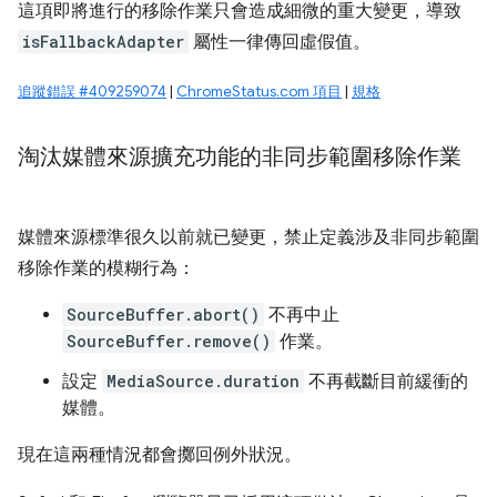
這項即將進行的移除作業只會造成細微的重大變更，導致
isFallbackAdapter
屬性一律傳回虛假值。
追蹤錯誤 #409259074
|
ChromeStatus.com 項目
|
規格
淘汰媒體來源擴充功能的非同步範圍移除作業
媒體來源標準很久以前就已變更，禁止定義涉及非同步範圍
移除作業的模糊行為：
SourceBuffer.abort()
不再中止
SourceBuffer.remove()
作業。
設定
MediaSource.duration
不再截斷目前緩衝的
媒體。
現在這兩種情況都會擲回例外狀況。