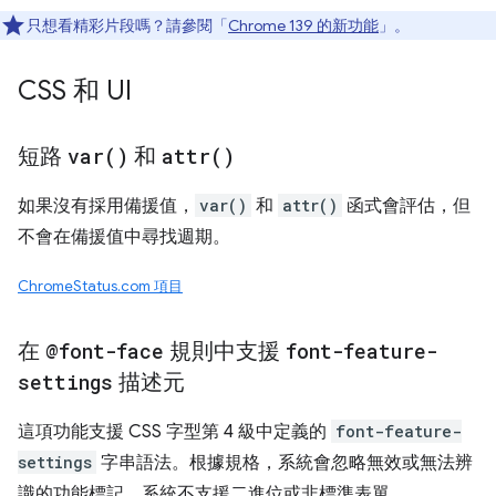
只想看精彩片段嗎？請參閱「
Chrome 139 的新功能
」。
CSS 和 UI
短路
var(
)
和
attr(
)
如果沒有採用備援值，
var()
和
attr()
函式會評估，但
不會在備援值中尋找週期。
ChromeStatus.com 項目
在
@font-face
規則中支援
font-feature-
settings
描述元
這項功能支援 CSS 字型第 4 級中定義的
font-feature-
settings
字串語法。根據規格，系統會忽略無效或無法辨
識的功能標記。系統不支援二進位或非標準表單。