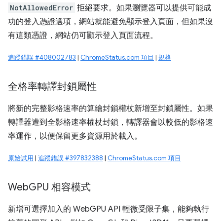
NotAllowedError
拒絕要求。如果瀏覽器可以提供可能成
功的登入憑證選項，網站就能避免顯示登入頁面，但如果沒
有這類憑證，網站仍可顯示登入頁面流程。
追蹤錯誤 #408002783
|
ChromeStatus.com 項目
|
規格
全格率轉譯封鎖屬性
將新的完整影格速率的算繪封鎖權杖新增至封鎖屬性。如果
轉譯器遭到全影格速率權杖封鎖，轉譯器會以較低的影格速
率運作，以便保留更多資源用於載入。
原始試用
|
追蹤錯誤 #397832388
|
ChromeStatus.com 項目
Web
GPU 相容模式
新增可選擇加入的 WebGPU API 輕微受限子集，能夠執行