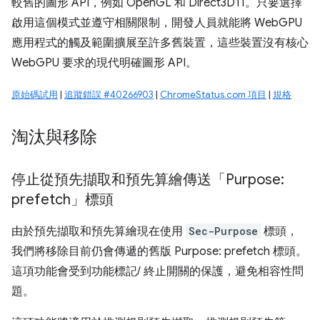
較舊的圖形 API，例如 OpenGL 和 Direct3D11。只要選擇
啟用這個模式並遵守相關限制，開發人員就能將 WebGPU
應用程式的觸及範圍擴展至許多舊裝置，這些裝置沒有核心
WebGPU 要求的現代明確圖形 API。
原始碼試用
|
追蹤錯誤 #40266903
|
ChromeStatus.com 項目
|
規格
淘汰與移除
停止從預先擷取和預先算繪傳送「Purpose:
prefetch」標頭
由於預先擷取和預先算繪現在使用
Sec-Purpose
標頭，
我們將移除目前仍會傳遞的舊版 Purpose: prefetch 標頭。
這項功能會受到功能標記/ 終止開關的保護，避免相容性問
題。