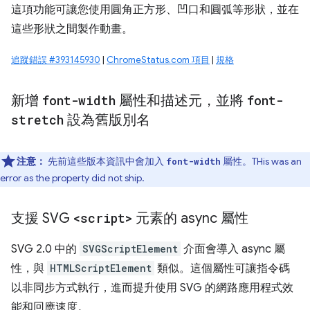
這項功能可讓您使用圓角正方形、凹口和圓弧等形狀，並在
這些形狀之間製作動畫。
追蹤錯誤 #393145930
|
ChromeStatus.com 項目
|
規格
新增
font-width
屬性和描述元，並將
font-
stretch
設為舊版別名
注意：
先前這些版本資訊中會加入
屬性。THis was an
font-width
error as the property did not ship.
支援 SVG
<script>
元素的 async 屬性
SVG 2.0 中的
SVGScriptElement
介面會導入 async 屬
性，與
HTMLScriptElement
類似。這個屬性可讓指令碼
以非同步方式執行，進而提升使用 SVG 的網路應用程式效
能和回應速度。