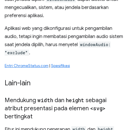
mengecualikan, sistem, atau jendela berdasarkan
preferensi aplikasi.
Aplikasi web yang dikonfigurasi untuk pengambilan
audio, tetapi ingin membatasi pengambilan audio sistem
saat jendela dipilih, harus menyetel
windowAudio:
"exclude"
.
Entri ChromeStatus.com
|
Spesifikasi
Lain-lain
Mendukung
width
dan
height
sebagai
atribut presentasi pada elemen
<svg>
bertingkat
Fitur ini mendukung penerapan
width
dan
height