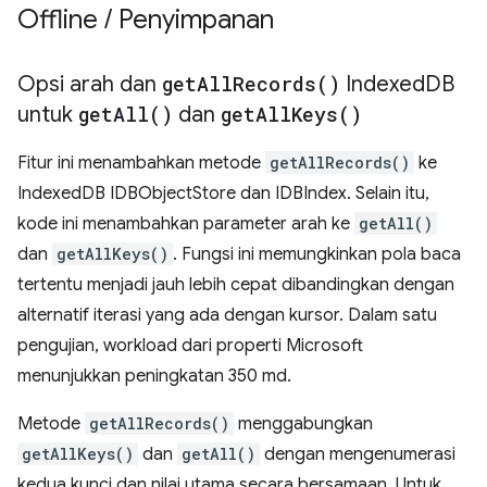
Offline
/
Penyimpanan
Opsi arah dan
get
All
Records(
)
Indexed
DB
untuk
get
All(
)
dan
get
All
Keys(
)
Fitur ini menambahkan metode
getAllRecords()
ke
IndexedDB IDBObjectStore dan IDBIndex. Selain itu,
kode ini menambahkan parameter arah ke
getAll()
dan
getAllKeys()
. Fungsi ini memungkinkan pola baca
tertentu menjadi jauh lebih cepat dibandingkan dengan
alternatif iterasi yang ada dengan kursor. Dalam satu
pengujian, workload dari properti Microsoft
menunjukkan peningkatan 350 md.
Metode
getAllRecords()
menggabungkan
getAllKeys()
dan
getAll()
dengan mengenumerasi
kedua kunci dan nilai utama secara bersamaan. Untuk