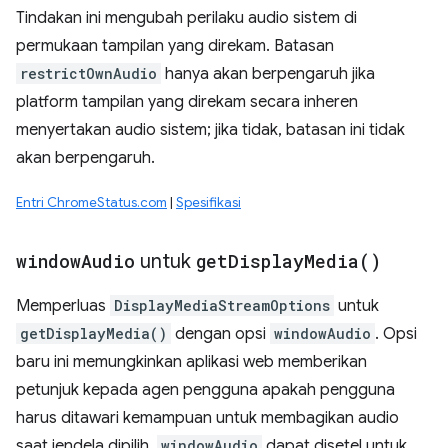
Tindakan ini mengubah perilaku audio sistem di
permukaan tampilan yang direkam. Batasan
restrictOwnAudio
hanya akan berpengaruh jika
platform tampilan yang direkam secara inheren
menyertakan audio sistem; jika tidak, batasan ini tidak
akan berpengaruh.
Entri ChromeStatus.com
|
Spesifikasi
window
Audio
untuk
get
Display
Media(
)
Memperluas
DisplayMediaStreamOptions
untuk
getDisplayMedia()
dengan opsi
windowAudio
. Opsi
baru ini memungkinkan aplikasi web memberikan
petunjuk kepada agen pengguna apakah pengguna
harus ditawari kemampuan untuk membagikan audio
saat jendela dipilih.
windowAudio
dapat disetel untuk