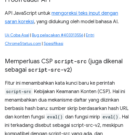
API JavaScript untuk
mengoreksi teks input dengan
saran koreksi
, yang didukung oleh model bahasa AI.
Uji Coba Asal
|
Bug pelacakan #403313556
|
Entri
ChromeStatus.com
|
Spesifikasi
Memperluas CSP
script-src
(juga dikenal
sebagai
script-src-v2
)
Fitur ini menambahkan kata kunci baru ke perintah
script-src
Kebijakan Keamanan Konten (CSP). Hal ini
menambahkan dua mekanisme daftar yang diizinkan
berbasis hash baru: sumber skrip berdasarkan hash URL
dan konten fungsi
eval()
dan fungsi mirip
eval()
. Hal
ini terkadang disebut sebagai script-src-v2, meskipun
kompatibel dengan script-src yang ada, dan