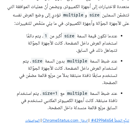
متعددة الاختيارات إلى أجهزة الكمبيوتر، ويضمن أنّ عمليات الموافقة التي
تتضمّن السمتَين
size
و
multiple
تؤدي إلى وضع العرض نفسه
على الأجهزة الجوّالة وأجهزة الكمبيوتر. في ما يلي ملخّص للتغييرات:
عندما تكون قيمة السمة
size
أكبر من
1
، يتم دائمًا
استخدام العرض داخل الصفحة. كانت الأجهزة الجوّالة
تتجاهل ذلك في السابق.
عند ضبط السمة
multiple
بدون السمة
size
، يتم
استخدام العرض داخل الصفحة. كانت الأجهزة الجوّالة
تستخدم سابقًا نافذة منبثقة بدلاً من مربّع قائمة مضمّن في
الصفحة.
عند ضبط السمة
multiple
مع
size=1
، يتم استخدام
نافذة منبثقة. كانت أجهزة الكمبيوتر المكتبي تستخدم في
السابق مربّع قائمة منسدلة داخل الصفحة.
تتبُّع الخطأ ‎ #439964654
|
إدخال ChromeStatus.com
|
المواصفات