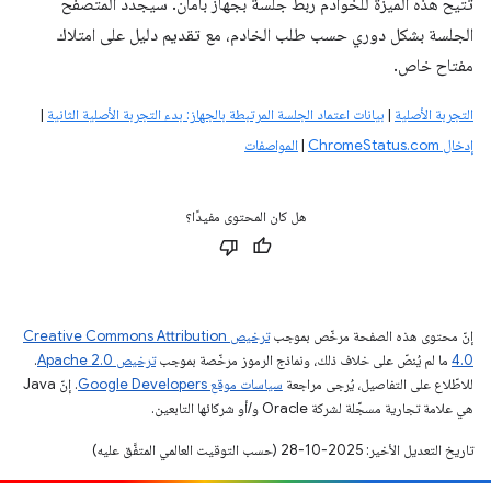
تتيح هذه الميزة للخوادم ربط جلسة بجهاز بأمان. سيجدّد المتصفّح
الجلسة بشكل دوري حسب طلب الخادم، مع تقديم دليل على امتلاك
مفتاح خاص.
التجربة الأصلية
|
بيانات اعتماد الجلسة المرتبطة بالجهاز: بدء التجربة الأصلية الثانية
|
إدخال ChromeStatus.com
|
المواصفات
هل كان المحتوى مفيدًا؟
إنّ محتوى هذه الصفحة مرخّص بموجب
ترخيص Creative Commons Attribution
4.0‏
ما لم يُنصّ على خلاف ذلك، ونماذج الرموز مرخّصة بموجب
ترخيص Apache 2.0‏
.
للاطّلاع على التفاصيل، يُرجى مراجعة
سياسات موقع Google Developers‏
. إنّ Java
هي علامة تجارية مسجَّلة لشركة Oracle و/أو شركائها التابعين.
تاريخ التعديل الأخير: 2025-10-28 (حسب التوقيت العالمي المتفَّق عليه)