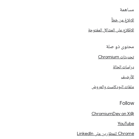
مساهمة
الإبلاغ عن خطأ
الاطّلاع على المشاكل المفتوحة
محتوى ذو صلة
تحديثات Chromium
دراسات الحالة
الأرشيف
ملفات البودكاست والعروض
Follow
@ChromiumDev on X
YouTube
Chrome للمطوّرين على LinkedIn