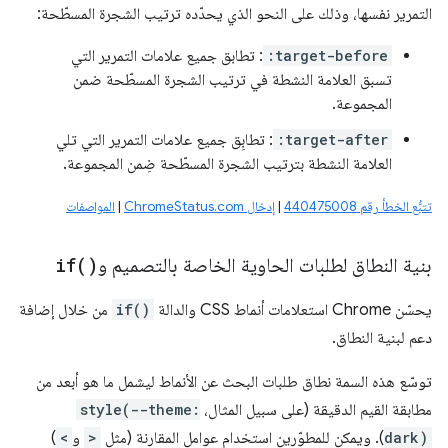
التمرير نفسها، وذلك على النحو الذي يحدّده ترتيب الشجرة المسطّحة:
:target-before
: تطابق جميع علامات التمرير التي
تسبق العلامة النشطة في ترتيب الشجرة المسطّحة ضمن
المجموعة.
:target-after
: تطابِق جميع علامات التمرير التي تلي
العلامة النشطة بترتيب الشجرة المسطّحة ضِمن المجموعة.
تتبُّع الخطأ رقم 440475008
|
إدخال ChromeStatus.com
|
المواصفات
بنية النطاق لطلبات الحاوية الخاصة بالتصميم و
)
if(
يحسّن Chrome استعلامات أنماط CSS والدالة
if()
من خلال إضافة
دعم لبنية النطاق.
توسّع هذه السمة نطاق طلبات البحث عن الأنماط ليشمل ما هو أبعد من
مطابقة القيم الدقيقة (على سبيل المثال،
style(--theme:
dark)
). ويمكن للمطوّرين استخدام عوامل المقارنة (مثل
>
و
<
)