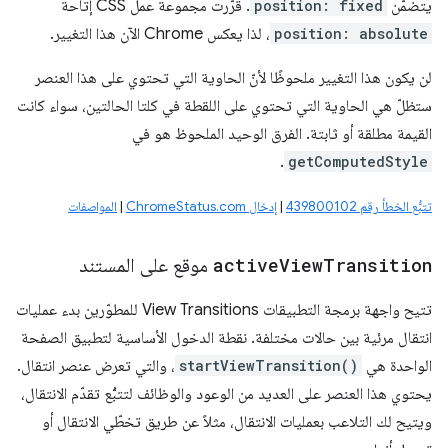
يتضمّن
position: fixed
. قرّرت مجموعة عمل CSS إتاحة
position: absolute
، لذا يعكس Chrome الآن هذا التغيير.
لن يكون هذا التغيير ملحوظًا لأنّ الحاوية التي تحتوي على هذا العنصر
ستظلّ هي الحاوية التي تحتوي على اللقطة في كلتا الحالتين، سواء كانت
القيمة مطلقة أو ثابتة. الفرق الوحيد الملحوظ هو في
.
getComputedStyle
تتبُّع الخطأ رقم 439800102
|
إدخال ChromeStatus.com
|
المواصفات
Transition
View
active
موقع على المستند
تتيح واجهة برمجة التطبيقات View Transitions للمطوّرين بدء عمليات
انتقال مرئية بين حالات مختلفة. نقطة الدخول الأساسية لتطبيق الصفحة
الواحدة هي
startViewTransition()
، والتي تعرض عنصر انتقال.
يحتوي هذا العنصر على العديد من الوعود والوظائف لتتبُّع تقدّم الانتقال،
ويتيح لك التلاعب بعمليات الانتقال، مثلاً عن طريق تخطّي الانتقال أو