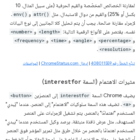
لمقارنة الخصائص المخصّصة والقيم الحرفية (على سبيل المثال، 10
بكسل أو %25) والقيم من دوال الاستبدال، مثل
attr()
و
env()
.
لإجراء مقارنة صالحة، يجب أن يتم تحليل كلا الجانبين إلى نوع البيانات
نفسه. يقتصر على الأنواع الرقمية التالية:
<length>
و
<number>
و
<percentage>
و
<angle>
و
<time>
و
<frequency>
و
<resolution>
.
تتبُّع الخطأ رقم 408011559
|
إدخال ChromeStatus.com
|
المواصفات
مثيرات الاهتمام (السمة
interestfor
)
يضيف Chrome السمة
interestfor
إلى العنصرَين
<button>
و
<a>
. تضيف هذه السمة سلوكيات "الاهتمام" إلى العنصر. عندما "يُبدي"
المستخدم "اهتمامًا" بالعنصر، يتم تشغيل الإجراءات على العنصر
المستهدف، مثل عرض نافذة منبثقة. يرصد وكيل المستخدم عندما "يبدي"
المستخدم اهتمامًا بالعنصر من خلال طرق مثل تمرير المؤشر فوق العنصر
أو الضغط على مفاتيح الاختصار الخاصة على لوحة المفاتيح أو الضغط مع