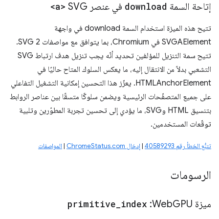
إتاحة السمة
download
في عنصر SVG
<a>
تتيح هذه الميزة استخدام السمة download في واجهة
SVGAElement في Chromium، بما يتوافق مع مواصفات SVG 2.
تتيح سمة التنزيل للمؤلفين تحديد أنّه يجب تنزيل هدف ارتباط SVG
التشعبي بدلاً من الانتقال إليه، ما يعكس السلوك المتاح حاليًا في
HTMLAnchorElement. يعزّز هذا التحسين إمكانية التشغيل التفاعلي
على جميع المتصفّحات الرئيسية ويضمن سلوكًا متسقًا بين عناصر الروابط
بتنسيق HTML وSVG، ما يؤدي إلى تحسين تجربة المطوّرين وتلبية
توقّعات المستخدمين.
تتبُّع الخطأ رقم 40589293
|
إدخال ChromeStatus.com
|
المواصفات
الرسومات
ميزة Web
GPU:
index
_
primitive