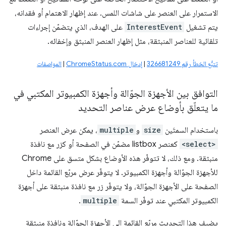
الاستمرار على العنصر على شاشات اللمس. عند إظهار الاهتمام أو فقدانه،
يتم تشغيل
InterestEvent
على الهدف، الذي يتضمّن إجراءات
تلقائية للعناصر المنبثقة، مثل إظهار العنصر المنبثق وإخفائه.
تتبُّع الخطأ رقم 326681249
|
إدخال ChromeStatus.com
|
المواصفات
التوافق بين الأجهزة الجوّالة وأجهزة الكمبيوتر المكتبي في
ما يتعلّق بأوضاع عرض عناصر التحديد
باستخدام السمتَين
size
و
multiple
، يمكن عرض العنصر
<select>
كعنصر listbox مضمّن في الصفحة أو كزر مع نافذة
منبثقة. ومع ذلك، لا تتوفّر هذه الأوضاع بشكل متسق على Chrome
للأجهزة الجوّالة وأجهزة الكمبيوتر. لا يتوفّر عرض مربّع القائمة داخل
الصفحة على الأجهزة الجوّالة، ولا يتوفّر زر مع نافذة منبثقة على أجهزة
الكمبيوتر المكتبي عند توفّر السمة
multiple
.
يضيف هذا التحديث مربّع القائمة إلى الأجهزة الجوّالة ونافذة منبثقة