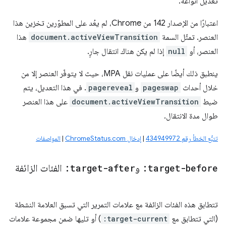
تعديل أنواعه.
اعتبارًا من الإصدار 142 من Chrome، لم يعُد على المطوّرين تخزين هذا
العنصر. تمثّل السمة
document.activeViewTransition
هذا
العنصر، أو
null
إذا لم يكن هناك انتقال جارٍ.
ينطبق ذلك أيضًا على عمليات نقل MPA، حيث لا يتوفّر العنصر إلا من
خلال أحداث
pageswap
و
pagereveal
. في هذا التعديل، يتم
ضبط
document.activeViewTransition
على هذا العنصر
طوال مدة الانتقال.
تتبُّع الخطأ رقم 434949972
|
إدخال ChromeStatus.com
|
المواصفات
:target-before
و
:target-after
الفئات الزائفة
تتطابق هذه الفئات الزائفة مع علامات التمرير التي تسبق العلامة النشطة
(التي تتطابق مع
:target-current
) أو تليها ضمن مجموعة علامات