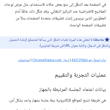
في الصفحة بعد التنقّل إلى منع بعض حالات الاستخدام، مثل عرض لوحات
المفاتيح الافتراضية عند التركيز التلقائي، وقد شكّل ذلك عائقًا أمام
المطوّرين الذين يريدون إنشاء تطبيقات متعددة الصفحات بدلاً من
تطبيقات الصفحة الواحدة.
ملاحظة:
لا تغطي هذه الميزة طلبات التنقّل التي يبدأها المتصفّح (إعادة التحميل،
والتنقّل في السجلّ، وكتابة عنوان URL في شريط العناوين).
تتبُّع الخطأ رقم 433729626
|
إدخال ChromeStatus.com
|
المواصفات
عمليات التجربة والتقييم
بيانات اعتماد الجلسة المرتبطة بالجهاز
هي طريقة تتيح للمواقع الإلكترونية ربط جلسة بجهاز واحد بشكل آمن.