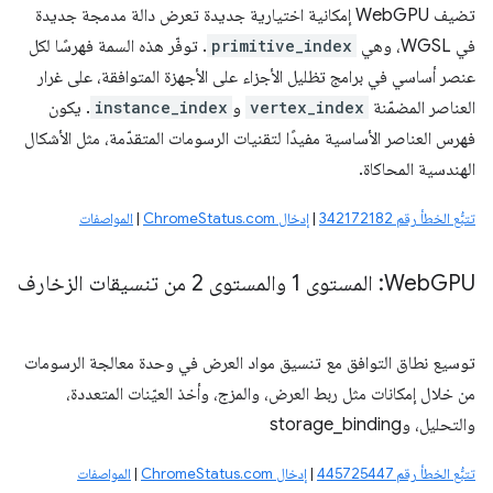
تضيف WebGPU إمكانية اختيارية جديدة تعرض دالة مدمجة جديدة
في WGSL، وهي
primitive_index
. توفّر هذه السمة فهرسًا لكل
عنصر أساسي في برامج تظليل الأجزاء على الأجهزة المتوافقة، على غرار
العناصر المضمّنة
vertex_index
و
instance_index
. يكون
فهرس العناصر الأساسية مفيدًا لتقنيات الرسومات المتقدّمة، مثل الأشكال
الهندسية المحاكاة.
تتبُّع الخطأ رقم 342172182
|
إدخال ChromeStatus.com
|
المواصفات
GPU: المستوى 1 والمستوى 2 من تنسيقات الزخارف
Web
توسيع نطاق التوافق مع تنسيق مواد العرض في وحدة معالجة الرسومات
من خلال إمكانات مثل ربط العرض، والمزج، وأخذ العيّنات المتعددة،
والتحليل، وstorage_binding
تتبُّع الخطأ رقم 445725447
|
إدخال ChromeStatus.com
|
المواصفات