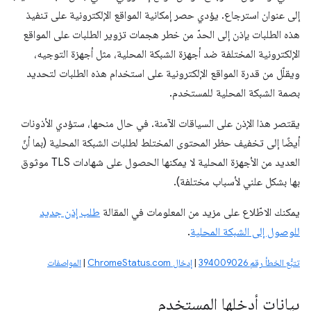
إلى عنوان استرجاع. يؤدي حصر إمكانية المواقع الإلكترونية على تنفيذ
هذه الطلبات بإذن إلى الحدّ من خطر هجمات تزوير الطلبات على المواقع
الإلكترونية المختلفة ضد أجهزة الشبكة المحلية، مثل أجهزة التوجيه،
ويقلّل من قدرة المواقع الإلكترونية على استخدام هذه الطلبات لتحديد
بصمة الشبكة المحلية للمستخدم.
يقتصر هذا الإذن على السياقات الآمنة. في حال منحها، ستؤدي الأذونات
أيضًا إلى تخفيف حظر المحتوى المختلط لطلبات الشبكة المحلية (بما أنّ
العديد من الأجهزة المحلية لا يمكنها الحصول على شهادات TLS موثوق
بها بشكل علني لأسباب مختلفة).
يمكنك الاطّلاع على مزيد من المعلومات في المقالة
طلب إذن جديد
للوصول إلى الشبكة المحلية
.
تتبُّع الخطأ رقم 394009026
|
إدخال ChromeStatus.com
|
المواصفات
بيانات أدخلها المستخدم