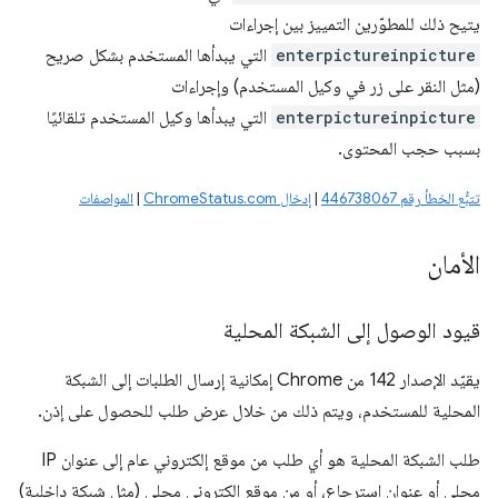
يتيح ذلك للمطوّرين التمييز بين إجراءات
enterpictureinpicture
التي يبدأها المستخدم بشكل صريح
(مثل النقر على زر في وكيل المستخدم) وإجراءات
enterpictureinpicture
التي يبدأها وكيل المستخدم تلقائيًا
بسبب حجب المحتوى.
تتبُّع الخطأ رقم 446738067
|
إدخال ChromeStatus.com
|
المواصفات
الأمان
قيود الوصول إلى الشبكة المحلية
يقيّد الإصدار 142 من Chrome إمكانية إرسال الطلبات إلى الشبكة
المحلية للمستخدم، ويتم ذلك من خلال عرض طلب للحصول على إذن.
طلب الشبكة المحلية هو أي طلب من موقع إلكتروني عام إلى عنوان IP
محلي أو عنوان استرجاع، أو من موقع إلكتروني محلي (مثل شبكة داخلية)