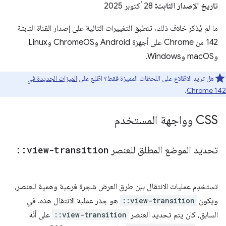
تاريخ الإصدار الثابت:
28 أكتوبر 2025
ما لم يُذكر خلاف ذلك، تنطبق التغييرات التالية على إصدار القناة الثابتة
142 من Chrome على أجهزة Android وChromeOS وLinux
وmacOS وWindows.
هل تريد الاطّلاع على اللحظات المميزة فقط؟ اطّلِع على
الميزات الجديدة في
.
Chrome 142
CSS وواجهة المستخدم
تحديد الموضع المطلق للعنصر
view-transition
::
تستخدِم عمليات الانتقال بين طرق العرض شجرة فرعية وهمية للعنصر،
ويكون
::view-transition
هو جذر عملية الانتقال هذه. في
السابق، كان يتم تحديد العنصر
::view-transition
على أنّه