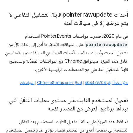
أحداث pointerrawupdate قابلة التشغيل التفاعلي لا
يتم عرضها إلا في سياقات آمنة
في عام 2020، قصرت مواصفات PointerEvents استخدام
pointerrawupdate
على السياقات الآمنة، ما أدى إلى إخفاء كلّ من
تشغيل الحدث وأدوات معالجة الأحداث العامة عن السياقات غير الآمنة. من
خلال هذه الميزة، سيتوافق Chrome مع المواصفات المعدَّلة وسيصبح
قابلاً للتشغيل التفاعلي مع المتصفّحات الرئيسية الأخرى.
تتبُّع الخطأ رقم 404479704
|
إدخال ChromeStatus.com
|
المواصفات
تفعيل المستخدم الثابت على مستوى عمليات التنقّل التي
يبدأها برنامج العرض من المصدر نفسه
تحافظ هذه الميزة على حالة التفعيل الثابت للمستخدم بعد انتقال
الصفحة إلى صفحة أخرى من المصدر نفسه. يؤدي عدم تفعيل المستخدم