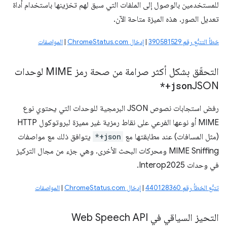
للمستخدمين بالوصول إلى الملفات التي سبق لهم تخزينها باستخدام أداة
تعديل الصور. هذه الميزة متاحة الآن.
خطأ التتبُّع رقم 390581529
|
إدخال ChromeStatus.com
|
المواصفات
التحقّق بشكل أكثر صرامة من صحة رمز MIME لوحدات
*+json
JSON
رفض استجابات نصوص JSON البرمجية للوحدات التي يحتوي نوع
MIME أو نوعها الفرعي على نقاط رمزية غير مميزة لبروتوكول HTTP
(مثل المسافات) عند مطابقتها مع
*+json
يتوافق ذلك مع مواصفات
MIME Sniffing ومحركات البحث الأخرى. وهي جزء من مجال التركيز
في وحدات Interop2025.
تتبُّع الخطأ رقم 440128360
|
إدخال ChromeStatus.com
|
المواصفات
التحيز السياقي في Web Speech API