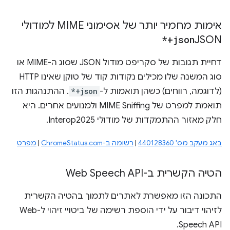
אימות מחמיר יותר של אסימוני MIME למודולי
*+json
JSON
דחיית תגובות של סקריפט מודול JSON שסוג ה-MIME או
סוג המשנה שלו מכילים נקודות קוד של טוקן שאינו HTTP
(לדוגמה, רווחים) כשהן תואמות ל-
*+json
. ההתנהגות הזו
תואמת למפרט של MIME Sniffing ולמנועים אחרים. היא
חלק מאזור ההתמקדות של מודולי Interop2025.
באג מעקב מס' 440128360
|
רשומה ב-ChromeStatus.com
|
מפרט
הטיה הקשרית ב-Web Speech API
התכונה הזו מאפשרת לאתרים לתמוך בהטיה הקשרית
לזיהוי דיבור על ידי הוספת רשימה של ביטויי זיהוי ל-Web
Speech API.