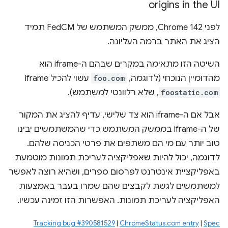
origins in the UI
לפני Chrome 142, ממשק המשתמש של FedCM תמיד
הציג את האתר ברמה העליונה.
השיטה הזו מתאימה במקרים שבהם ה-iframe הוא
מהדומיין הנוכחי (לדוגמה,
foo.com
עשוי להכיל iframe
foostatic.com
, שלא רלוונטי למשתמש).
אבל אם ה-iframe הוא צד שלישי, עדיף להציג את המקור
של ה-iframe בממשק המשתמש כדי שהמשתמשים יבינו
טוב יותר עם מי הם משתפים את פרטי הכניסה שלהם.
לדוגמה, יכול להיות שאפליקציה לעריכת תמונות מוטמעת
באפליקציית אינטרנט לפרסום ספרים, ושהיא רוצה לאפשר
למשתמשים לגשת לקבצים שהם שמרו בעבר באמצעות
האפליקציה לעריכת תמונות. האפשרות הזו זמינה עכשיו.
Tracking bug #390581529
|
ChromeStatus.com entry
|
Spec