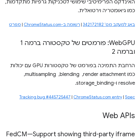
האינדקס הפרימיטיבי שימושי לטכניקות גרפיות מתקדמות,
כמו גיאומטריה וירטואלית.
באג למעקב מס' 342172182
|
רשומה ב-ChromeStatus.com
|
מפרט
‫Web
GPU: פורמטים של טקסטורה ברמה 1
וברמה 2
הרחבת התמיכה בפורמט של טקסטורות GPU עם יכולות
כמו render attachment, ‏ blending, ‏ multisampling, ‏
resolve ו-storage_binding.
Tracking bug #445725447
|
ChromeStatus.com entry
|
Spec
Web APIs
Fed
CM—Support showing third-party iframe