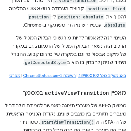
בעבר, הרכיב
::view-transition
היה מוגדר עם הערך
position: fixed
. קבוצת העבודה בנושא CSS החליטה
להפוך את
position: absolute
ל-
position:
absolute
, ועכשיו השינוי הזה משתקף ב-Chrome.
השינוי הזה לא אמור להיות מורגש כי הבלוק המכיל של
הרכיב הזה נשאר הבלוק המכיל של התמונה, גם במקרה
של מיקום אבסולוטי וגם במקרה של מיקום קבוע. ההבדל
היחיד שניתן להבחין בו הוא ב
getComputedStyle
.
באג מעקב מס' 439800102
|
רשומה ב-ChromeStatus.com
|
מפרט
מאפיין
Transition
View
active
במסמך
ממשק ה-API של מעברי תצוגה מאפשר למפתחים להתחיל
מעברים חזותיים בין מצבים שונים. נקודת הכניסה הראשית
של ה-SPA היא
startViewTransition()
, שמחזירה
אובייקט מעבר. האובייקט הזה מכיל כמה הבטחות