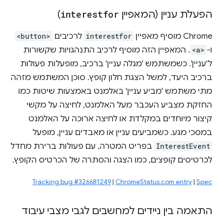
הפעלת עניין (המאפיין
interestfor
)
‫Chrome מוסיף מאפיין
interestfor
לרכיבים
<button>
ו-
<a>
. המאפיין הזה מוסיף לרכיב התנהגויות שקשורות
ל'עניין'. כשמשתמש 'מגלה עניין' ברכיב, מופעלות פעולות
ברכיב היעד, למשל הצגת חלון קופץ. סוכן המשתמש מזהה
מתי משתמש 'מביע עניין' באלמנט באמצעות שיטות כמו
החזקת מצביע העכבר מעל האלמנט, לחיצה על מקשי
קיצור מיוחדים במקלדת או לחיצה ארוכה על האלמנט
במסכי מגע. כשמביעים עניין או מאבדים עניין, מופעל
InterestEvent
בפריט המטרה, עם פעולות ברירת מחדל
לכרטיסים קופצים, כמו הצגה והסתרה של הכרטיס הקופץ.
Tracking bug #326681249
|
ChromeStatus.com entry
|
Spec
התאמה בין ניידים למחשבים לגבי מצבי עיבוד