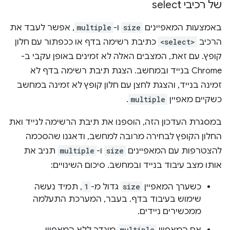
של רכיבי select
באמצעות המאפיינים
size
ו-
multiple
, אפשר לעבד את
הרכיב
<select>
כתיבת רשימה בדף או ככפתור עם חלון
קופץ. עם זאת, המצבים האלה לא זמינים באופן עקבי ב-
Chrome בנייד ובמחשב. הצגת תיבת רשימה בדף לא
זמינה בנייד, והצגת לחצן עם חלון קופץ לא זמינה במחשב
כשקיים מאפיין
multiple
.
במסגרת העדכון הזה, הוספנו את תיבת הרשימה לנייד ואת
החלון הקופץ לבחירה מרובה למחשב, ודאגנו שהסכמה
להצטרפות עם המאפיינים
size
ו-
multiple
תניב את
אותו מצב עיבוד בנייד ובמחשב. סיכום השינויים:
כשערך המאפיין
size
גדול מ-
1
, תמיד נעשה
שימוש בעיבוד בדף. בעבר, המערכת התעלמה
ממכשירים ניידים.
multiple