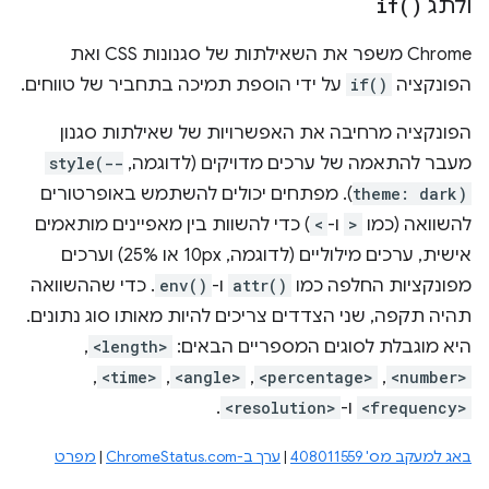
ולתג
)
if(
‫Chrome משפר את השאילתות של סגנונות CSS ואת
הפונקציה
if()
על ידי הוספת תמיכה בתחביר של טווחים.
הפונקציה מרחיבה את האפשרויות של שאילתות סגנון
מעבר להתאמה של ערכים מדויקים (לדוגמה,
style(--
theme: dark)
). מפתחים יכולים להשתמש באופרטורים
להשוואה (כמו
>
ו-
<
) כדי להשוות בין מאפיינים מותאמים
אישית, ערכים מילוליים (לדוגמה, 10px או 25%) וערכים
מפונקציות החלפה כמו
attr()
ו-
env()
. כדי שההשוואה
תהיה תקפה, שני הצדדים צריכים להיות מאותו סוג נתונים.
היא מוגבלת לסוגים המספריים הבאים:
<length>
,‏
<number>
,‏
<percentage>
,‏
<angle>
,‏
<time>
,‏
<frequency>
ו-
<resolution>
.
באג למעקב מס' 408011559
|
ערך ב-ChromeStatus.com
|
מפרט