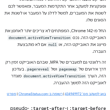
ופונקציות למעקב אחר התקדמות המעבר, ומאפשר לכם
לשנות את המעברים, למשל לדלג על המעבר או לשנות את
הסוגים שלו.
החל מ-Chrome 142, המפתחים לא צריכים יותר לאחסן את
האובייקט הזה. נכס
document.activeViewTransition
מייצג את האובייקט הזה, או
null
אם לא מתבצעת
העברה.
זה רלוונטי גם למעברים של MPA, שבהם האובייקט זמין רק
דרך אירועים של
pageswap
ושל
pagereveal
. בעדכון
הזה, הערך
document.activeViewTransition
מוגדר
לאובייקט הזה למשך ההעברה.
באג למעקב מס' 434949972
|
רשומה ב-ChromeStatus.com
|
מפרט
:target-before
ו-
:target-after
pseudo-