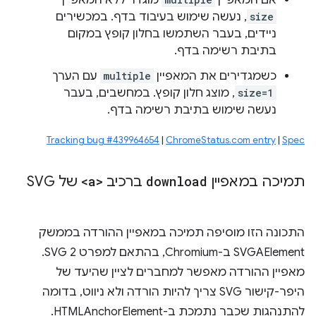
אם המאפיין
מוגדר ללא המאפיין
size
, נעשה שימוש בעיבוד בדף. במכשירים
ניידים, בעבר השתמשו בחלון קופץ במקום
בתיבת רשימה בדף.
כשמגדירים את המאפיין
multiple
עם הערך
size=1
, מוצג חלון קופץ. במחשבים, בעבר
נעשה שימוש בתיבת רשימה בדף.
Tracking bug #439964654
|
ChromeStatus.com entry
|
Spec
תמיכה במאפיין
download
ברכיב
<a>
של SVG
התכונה הזו מוסיפה תמיכה במאפיין ההורדה בממשק
SVGAElement ב-Chromium, בהתאם למפרט SVG 2.
מאפיין ההורדה מאפשר למחברים לציין שהיעד של
היפר-קישור SVG צריך להיות הורדה ולא ניווט, בדומה
להתנהגות שכבר נתמכת ב-HTMLAnchorElement.