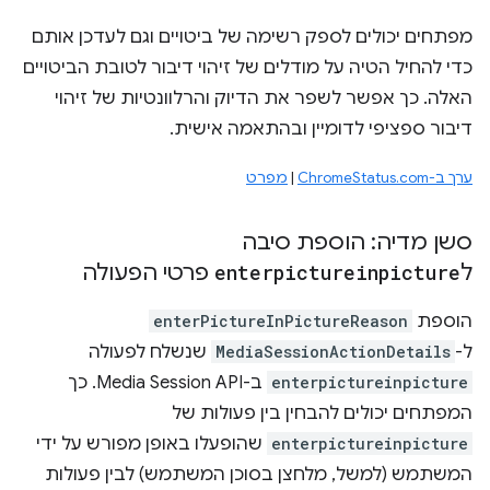
מפתחים יכולים לספק רשימה של ביטויים וגם לעדכן אותם
כדי להחיל הטיה על מודלים של זיהוי דיבור לטובת הביטויים
האלה. כך אפשר לשפר את הדיוק והרלוונטיות של זיהוי
דיבור ספציפי לדומיין ובהתאמה אישית.
ערך ב-ChromeStatus.com
|
מפרט
סשן מדיה: הוספת סיבה
ל
enterpictureinpicture
פרטי הפעולה
הוספת
enterPictureInPictureReason
ל-
MediaSessionActionDetails
שנשלח לפעולה
enterpictureinpicture
ב-Media Session API. כך
המפתחים יכולים להבחין בין פעולות של
enterpictureinpicture
שהופעלו באופן מפורש על ידי
המשתמש (למשל, מלחצן בסוכן המשתמש) לבין פעולות