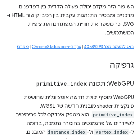
השיפור הזה מקדם יכולת פעולה הדדית בין דפדפנים
מרכזיים ומבטיח התנהגות עקבית בין רכיבי קישור HTML ו-
SVG, וכך משפר את חוויית המפתחים ואת ציפיות
המשתמשים.
באג למעקב מס' 40589293
|
ערך ב-ChromeStatus.com
|
מפרט
גרפיקה
GPU: תכונה
‫Web
index
_
primitive
‫WebGPU מוסיף יכולת חדשה אופציונלית שחושפת
פונקציית shader מובנית חדשה של WGSL‏,
primitive_index
. הוא מספק אינדקס לכל פרימיטיב
לשיידרים של פרגמנטים בחומרה נתמכת, בדומה
ל-
vertex_index
ול-
instance_index
המובנים.