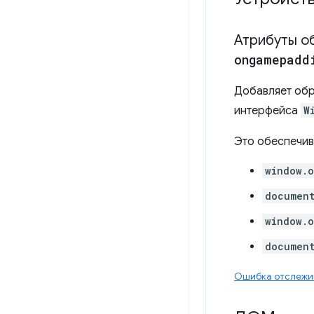
Атрибуты о
ongamepadd
Добавляет об
интерфейса
W
Это обеспечив
window.
documen
window.
documen
Ошибка отслежи