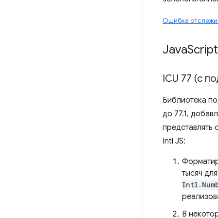
Ошибка отслежи
Java
Script
ICU 77 (с п
Библиотека под
до 77.1, добав
представлять 
Intl JS:
Форматир
тысяч дл
Intl.Num
реализов
В некотор