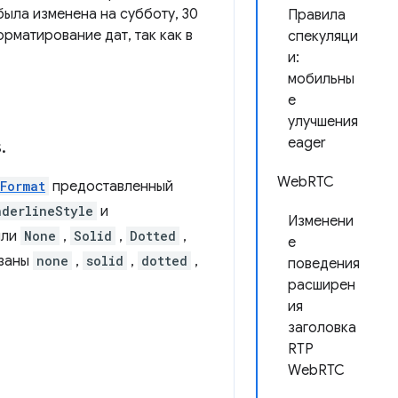
 была изменена на субботу, 30
Правила
орматирование дат, так как в
спекуляци
и:
мобильны
е
улучшения
eager
s
.
WebRTC
Format
предоставленный
nderlineStyle
и
Изменени
ыли
None
,
Solid
,
Dotted
,
е
азаны
none
,
solid
,
dotted
,
поведения
расширен
ия
заголовка
RTP
WebRTC