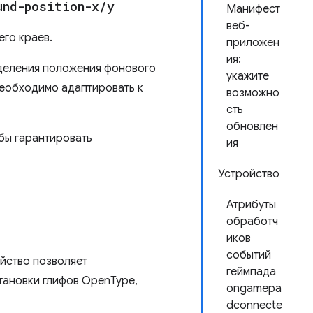
und-position-x
/
y
Манифест
веб-
го краев.
приложен
ия:
еделения положения фонового
укажите
необходимо адаптировать к
возможно
сть
обновлен
обы гарантировать
ия
Устройство
Атрибуты
обработч
иков
событий
ойство позволяет
геймпада
тановки глифов OpenType,
ongamepa
dconnecte