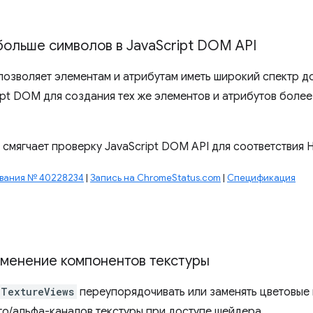
больше символов в Java
Script DOM API
озволяет элементам и атрибутам иметь широкий спектр до
ipt DOM для создания тех же элементов и атрибутов более
 смягчает проверку JavaScript DOM API для соответствия
вания № 40228234
|
Запись на ChromeStatus.com
|
Спецификация
зменение компонентов текстуры
UTextureViews
переупорядочивать или заменять цветовые
го/альфа-каналов текстуры при доступе шейдера.