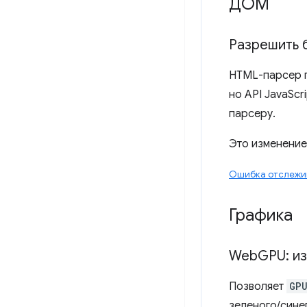
ДОМ
Разрешить 
HTML-парсер п
но API JavaScr
парсеру.
Это изменение
Ошибка отслежи
Графика
Web
GPU: и
Позволяет
GP
зеленого/сине