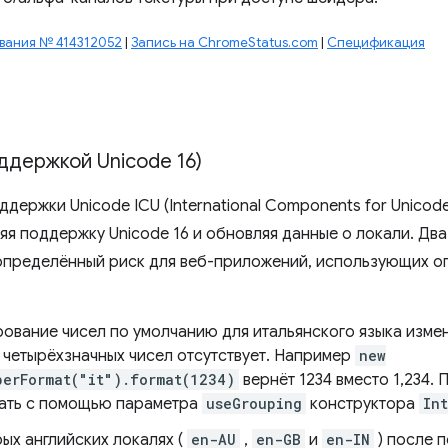
вания № 414312052
|
Запись на ChromeStatus.com
|
Спецификация
оддержкой Unicode 16)
держки Unicode ICU (International Components for Unicode)
ляя поддержку Unicode 16 и обновляя данные о локали. Два
определённый риск для веб-приложений, использующих о
ование чисел по умолчанию для итальянского языка измен
я четырёхзначных чисел отсутствует. Например
new
berFormat("it").format(1234)
вернёт 1234 вместо 1,234.
ать с помощью параметра
useGrouping
конструктора
In
ых английских локалях (
en-AU
,
en-GB
и
en-IN
) после 