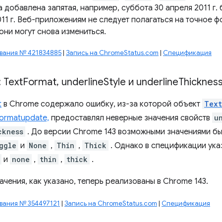
 добавлена ​​запятая, например, суббота 30 апреля 2011 г.
11 г. Веб-приложениям не следует полагаться на точное ф
они могут снова измениться.
вания № 421834885
|
Запись на ChromeStatus.com
|
Спецификация
 Text
Format
,
underline
Style и underline
Thicknes
t
в Chrome содержало ошибку, из-за которой объект
Text
formatupdate,
предоставлял неверные значения свойств
u
ckness
. До версии Chrome 143 возможными значениями б
ggle
и
None
,
Thin
,
Thick
. Однако в спецификации ук
и
none
,
thin
,
thick
.
чения, как указано, теперь реализованы в Chrome 143.
ания № 354497121
|
Запись на ChromeStatus.com
|
Спецификация