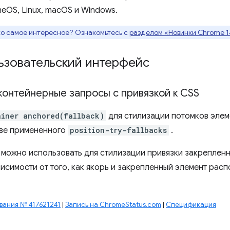
meOS, Linux, macOS и Windows.
ко самое интересное? Ознакомьтесь с
разделом «Новинки Chrome 1
ьзовательский интерфейс
контейнерные запросы с привязкой к CSS
ainer anchored(fallback)
для стилизации потомков элем
ове примененного
position-try-fallbacks
.
 можно использовать для стилизации привязки закрепленн
висимости от того, как якорь и закрепленный элемент рас
ания № 417621241
|
Запись на ChromeStatus.com
|
Спецификация