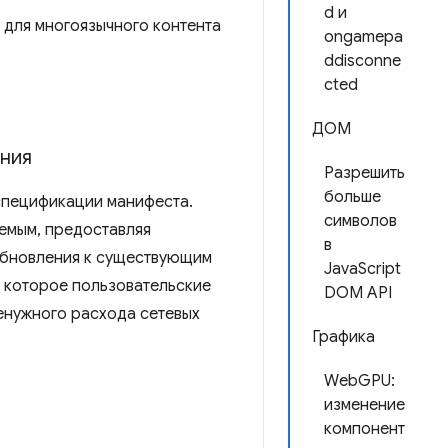
d и
 для многоязычного контента
ongamepa
ddisconne
cted
ДОМ
ния
Разрешить
больше
 спецификации манифеста.
символов
емым, предоставляя
в
 обновления к существующим
JavaScript
которое пользовательские
DOM API
енужного расхода сетевых
Графика
WebGPU:
изменение
компонент