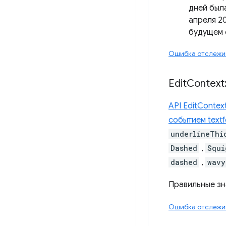
дней была
апреля 20
будущем 
Ошибка отслежи
Edit
Context:
API EditContex
событием text
underlineThi
Dashed
,
Squi
dashed
,
wavy
Правильные зна
Ошибка отслежив