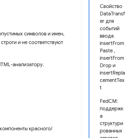
Свойство
DataTransf
er для
событий
пустимых символов и имен,
ввода
 строги и не соответствуют
insertFrom
Paste ,
insertFrom
 HTML-анализатору.
Drop и
insertRepla
cementTex
t
FedCM:
поддержк
а
структури
 компоненты красного/
рованных