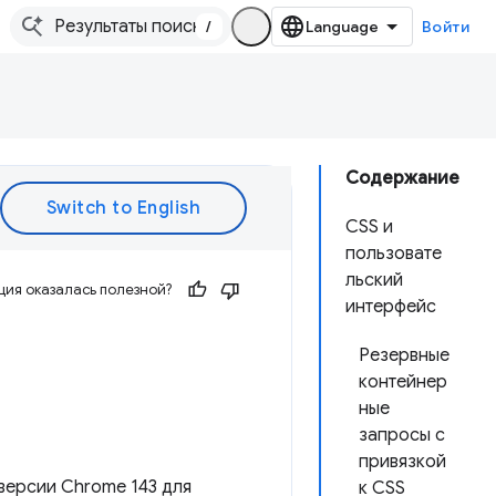
/
Войти
Содержание
CSS и
пользовате
льский
ия оказалась полезной?
интерфейс
Резервные
контейнер
ные
запросы с
привязкой
версии Chrome 143 для
к CSS