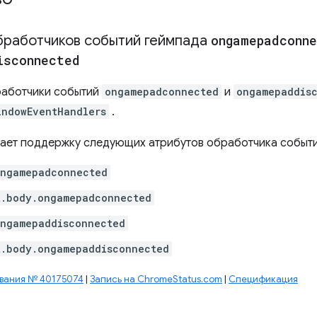
бработчиков событий геймпада
ongamepadconn
isconnected
работчики событий
ongamepadconnected
и
ongamepaddis
indowEventHandlers
.
ает поддержку следующих атрибутов обработчика событи
ongamepadconnected
t.body.ongamepadconnected
ongamepaddisconnected
t.body.ongamepaddisconnected
вания № 40175074
|
Запись на ChromeStatus.com
|
Спецификация