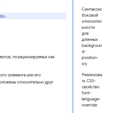
Синтаксис
боковой
43»
.
относител
ьности
для
длинных
backgroun
d-
ентов, позиционируемых как
position-
x/y
Реализова
ого элемента или его
ть CSS-
положены относительно друг
свойство
font-
language-
override