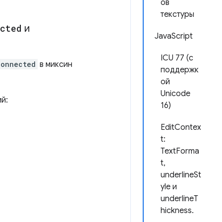
ов
текстуры
ected
и
JavaScript
ICU 77 (с
connected
в миксин
поддержк
ой
Unicode
й:
16)
EditContex
t:
TextForma
t,
underlineSt
yle и
underlineT
hickness.