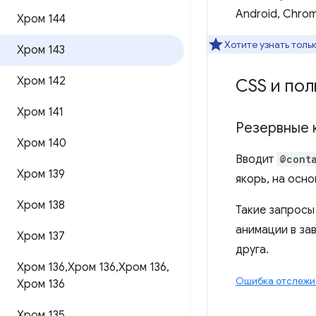
Android, Chro
Хром 144
Хотите узнать толь
Хром 143
Хром 142
CSS и пол
Хром 141
Резервные 
Хром 140
Вводит
@cont
Хром 139
якорь, на осн
Хром 138
Такие запросы
анимации в за
Хром 137
друга.
Хром 136
,
Хром 136
,
Хром 136
,
Ошибка отслежив
Хром 136
Хром 135