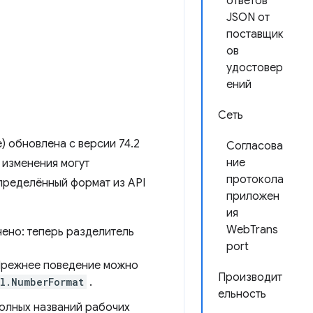
ответов
JSON от
поставщик
ов
удостовер
ений
Сеть
 обновлена ​​с версии 74.2
Согласова
ние
 изменения могут
протокола
пределённый формат из API
приложен
ия
WebTrans
ено: теперь разделитель
port
 Прежнее поведение можно
Производит
tl.NumberFormat
.
ельность
полных названий рабочих