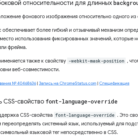
боковой относительности для длинных
backgro
ложение фонового изображения относительно одного из е
с обеспечивает более гибкий и отзывчивый механизм опр
место использования фиксированных значений, которые 
или фрейма.
рименяется также к свойству
-webkit-mask-position
, чт
овни веб-совместимости.
вания № 40468636
|
Запись на ChromeStatus.com
|
Спецификация
ь CSS-свойство
font-language-override
оддержка CSS-свойства
font-language-override
. Это св
 переопределять системный язык, используемый для подс
хсимвольный языковой тег непосредственно в CSS.