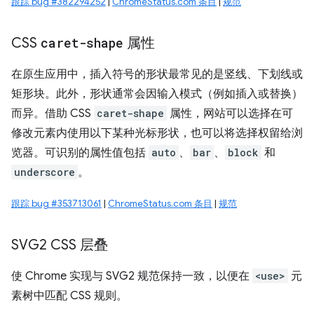
跟踪 bug #382294252
|
ChromeStatus.com 条目
|
规范
CSS
caret-shape
属性
在原生应用中，插入符号的形状最常见的是竖线、下划线或
矩形块。此外，形状通常会因输入模式（例如插入或替换）
而异。借助 CSS
caret-shape
属性，网站可以选择在可
修改元素内使用以下某种光标形状，也可以将选择权留给浏
览器。可识别的属性值包括
auto
、
bar
、
block
和
underscore
。
跟踪 bug #353713061
|
ChromeStatus.com 条目
|
规范
SVG2 CSS 层叠
使 Chrome 实现与 SVG2 规范保持一致，以便在
<use>
元
素树中匹配 CSS 规则。