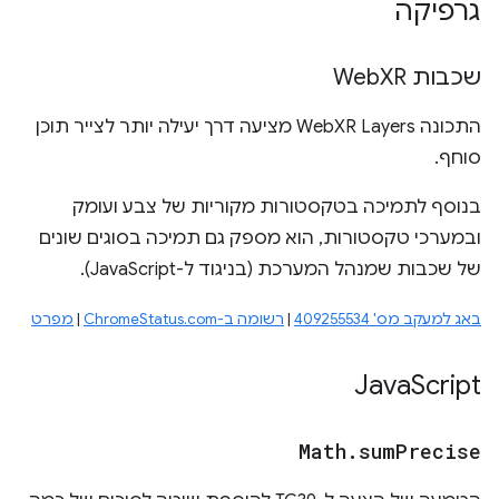
גרפיקה
שכבות Web
XR
התכונה WebXR Layers מציעה דרך יעילה יותר לצייר תוכן
סוחף.
בנוסף לתמיכה בטקסטורות מקוריות של צבע ועומק
ובמערכי טקסטורות, הוא מספק גם תמיכה בסוגים שונים
של שכבות שמנהל המערכת (בניגוד ל-JavaScript).
באג למעקב מס' 409255534
|
רשומה ב-ChromeStatus.com
|
מפרט
Java
Script
Math
.
sum
Precise