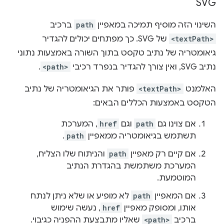
SVG
השינוי הזה מוסיף תמיכה במאפיין
path
ברכיב
<textPath>
של SVG. כך מפתחים יכולים להגדיר
גיאומטריה של נתיב טקסט בתוך השורה באמצעות נתוני
נתיב SVG, ואין צורך להגדיר בנפרד רכיבי
<path>
.
האלמנט
<textPath>
פותר את הגיאומטריה של נתיב
הטקסט באמצעות הכללים הבאים:
אם צוינו גם
path
וגם
href
, המערכת
תשתמש בגיאומטריה ממאפיין
path
.
אם קיים רק מאפיין
path
והניתוח שלו הצליח,
המערכת משתמשת בהגדרת הנתיב
המוטמעת.
אם המאפיין
path
לא מופיע או שלא ניתן לנתח
אותו, ומסופק מאפיין
href
, נעשה שימוש
ברכיב
<path>
שאליו מתבצעת ההפניה כגיבוי.