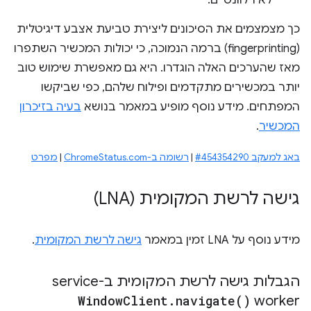
לא רלוונטיים.
כך מצמצמים את הסיכונים ליצירת טביעת אצבע דיגיטלית
(fingerprinting) ברמה הנמוכה, כי יכולות המכשיר השתפרו
מאז שהערכים האלה הוגדרו. היא גם מאפשרת שימוש טוב
יותר במכשירים מתקדמים ופילוח שלהם, כפי שביקשו
המפתחים. מידע נוסף מופיע במאמר בנושא
בעיה בזיכרון
המכשיר
.
באג למעקב #454354290
|
רשומה ב-ChromeStatus.com
|
מפרט
גישה לרשת המקומית (LNA)
מידע נוסף על LNA זמין במאמר
גישה לרשת המקומית
.
הגבלות גישה לרשת המקומית ב-service
Window
Client
.
navigate(
)
worker