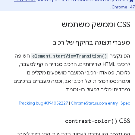
.
Chrome 147
CSS וממשק משתמש
מעברי תצוגה בהיקף של רכיב
הפונקציה
element.startViewTransition()
חשופה
לרכיבי HTML שרירותיים. הרכיב מגדיר היקף למעבר,
כלומר, פסאודו-רכיבי המעבר מושפעים מקליפים
ומטרנספורמציות של רכיבי אב, וכמה מעברים ברכיבים
נפרדים יכולים לפעול בו-זמנית.
Tracking bug #394052227
|
ChromeStatus.com entry
|
Spec
contrast-color(
)
CSS
הפונקציה הזו עוזרת לעמוד בדרישות הניגודיות לצורך