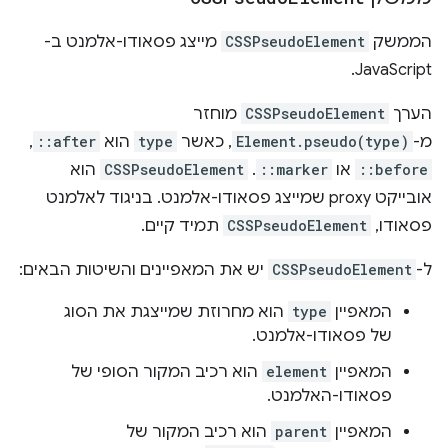
הממשק
CSSPseudoElement
מייצג פסאודו-אלמנט ב-
JavaScript.
הערך
CSSPseudoElement
מוחזר
מ-
Element.pseudo(type)
, כאשר
type
הוא
::after
,‏
::before
או
::marker
. ‫
CSSPseudoElement
הוא
אובייקט proxy שמייצג פסאודו-אלמנט. בניגוד לאלמנט
פסאודו,
CSSPseudoElement
תמיד קיים.
ל-
CSSPseudoElement
יש את המאפיינים והשיטות הבאים:
המאפיין
type
הוא מחרוזת שמייצגת את הסוג
של פסאודו-אלמנט.
המאפיין
element
הוא רכיב המקור הסופי של
פסאודו-האלמנט.
המאפיין
parent
הוא רכיב המקור של