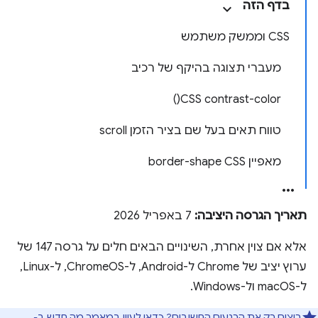
בדף הזה
CSS וממשק משתמש
מעברי תצוגה בהיקף של רכיב
CSS contrast-color()
טווח תאים בעל שם בציר הזמן scroll
מאפיין CSS‏ border-shape
תאריך הגרסה היציבה:
7 באפריל 2026
אלא אם צוין אחרת, השינויים הבאים חלים על גרסה 147 של
ערוץ יציב של Chrome ל-Android, ל-ChromeOS, ל-Linux,
ל-macOS ול-Windows.
רוצים רק את הרגעים החשובים? כדאי לעיין במאמר
מה חדש ב-