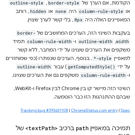
הקודמת, אם הערך של
border-style
,
outline-style
או
column-rule-style
היה
none
או
hidden
, רוחב
המאפיינים האלה היה
0px
, בלי קשר לערך שצוין.
בעקבות השינוי הזה, הערכים המחושבים של
border-
width
,
outline-width
ו-
column-rule-width
תמיד
משקפים את הערכים שצוינו על ידי המחבר, ללא קשר
למאפיין
*-style
. בנוסף, הערכים שנפתרו (כפי שמוחזרים
על ידי
getComputedStyle()
) עבור
outline-width
ו-
column-rule-width
משקפים גם את הערכים שצוינו.
השינוי הזה מיישר קו בין Chrome לבין Firefox ו-WebKit,
שבהם ההתנהגות הזו כבר הוטמעה.
Tracking bug #393631108
|
ChromeStatus.com entry
|
Spec
תמיכה במאפיין
path
ברכיב
Path>
<text
של