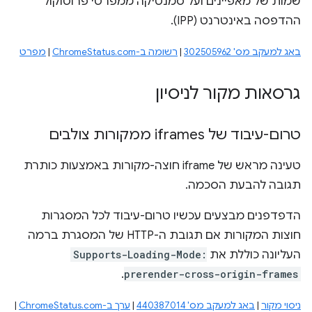
שמות של מאפיינים ועל סמנטיקה ממפרטי פרוטוקול
ההדפסה באינטרנט (IPP).
באג למעקב מס' 302505962
|
רשומה ב-ChromeStatus.com
|
מפרט
גרסאות מקור לניסיון
טרום-עיבוד של iframes ממקורות צולבים
טעינה מראש של iframe חוצה-מקורות באמצעות כותרת
תגובה להבעת הסכמה.
הדפדפנים מבצעים עכשיו טרום-עיבוד לכל המסגרות
חוצות המקורות אם תגובת ה-HTTP של המסגרת ברמה
העליונה כוללת את
Supports-Loading-Mode:
.
prerender-cross-origin-frames
ניסוי מקור
|
באג למעקב מס' 440387014
|
ערך ב-ChromeStatus.com
|