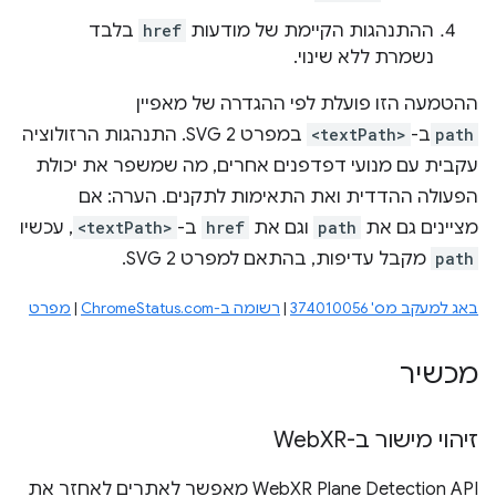
ההתנהגות הקיימת של מודעות
href
בלבד
נשמרת ללא שינוי.
ההטמעה הזו פועלת לפי ההגדרה של מאפיין
path
ב-
<textPath>
במפרט SVG 2. התנהגות הרזולוציה
עקבית עם מנועי דפדפנים אחרים, מה שמשפר את יכולת
הפעולה ההדדית ואת התאימות לתקנים. הערה: אם
מציינים גם את
path
וגם את
href
ב-
<textPath>
, עכשיו
path
מקבל עדיפות, בהתאם למפרט SVG 2.
באג למעקב מס' 374010056
|
רשומה ב-ChromeStatus.com
|
מפרט
מכשיר
זיהוי מישור ב-Web
XR
‫WebXR Plane Detection API מאפשר לאתרים לאחזר את