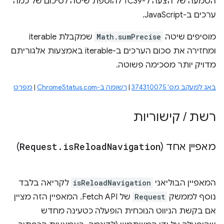
הטמעה של הצעה ל-TC39 להוספת שיטה לסיכום של כמה
ערכים ב-JavaScript.
מוסיפים שיטה
Math.sumPrecise
שמקבלת iterable
ומחזירה את סכום הערכים ב-iterable באמצעות אלגוריתם
מדויק יותר מסכימה פשוטה.
באג למעקב מס' 374310075
|
רשומה ב-ChromeStatus.com
|
מפרט
רשת
/
קישוריות
מאפיין אחד (
Navigation
Reload
is
.
Request
)
המאפיין הבוליאני
isReloadNavigation
לקריאה בלבד
נוסף לממשק
Request
של Fetch API. המאפיין הזה מציין
אם בקשת הניווט הנוכחית הופעלה כטעינה מחדש