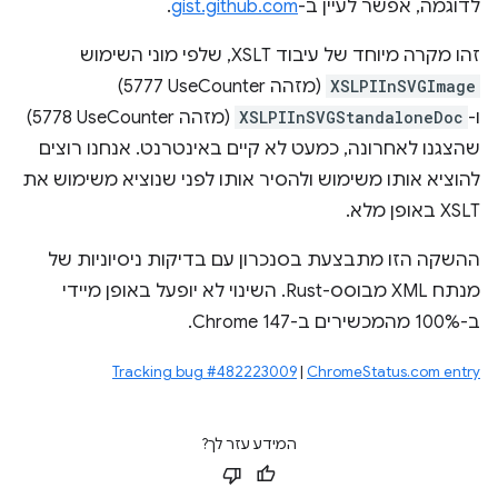
לדוגמה, אפשר לעיין ב-
gist.github.com
.
זהו מקרה מיוחד של עיבוד XSLT, שלפי מוני השימוש
XSLPIInSVGImage
(מזהה UseCounter‏ 5777)
ו-
XSLPIInSVGStandaloneDoc
(מזהה UseCounter‏ 5778)
שהצגנו לאחרונה, כמעט לא קיים באינטרנט. אנחנו רוצים
להוציא אותו משימוש ולהסיר אותו לפני שנוציא משימוש את
XSLT באופן מלא.
ההשקה הזו מתבצעת בסנכרון עם בדיקות ניסיוניות של
מנתח XML מבוסס-Rust. השינוי לא יופעל באופן מיידי
ב-100% מהמכשירים ב-Chrome 147.
Tracking bug #482223009
|
ChromeStatus.com entry
המידע עזר לך?