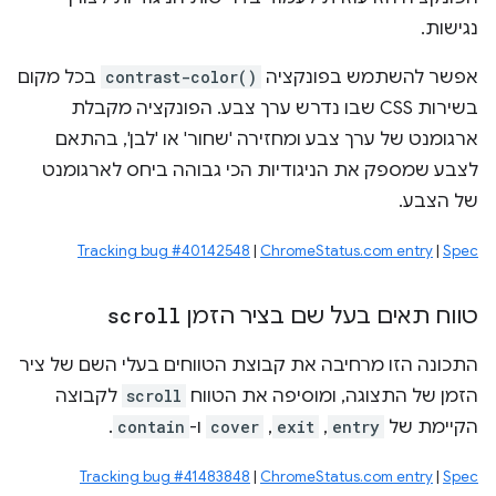
נגישות.
אפשר להשתמש בפונקציה
contrast-color()
בכל מקום
בשירות CSS שבו נדרש ערך צבע. הפונקציה מקבלת
ארגומנט של ערך צבע ומחזירה 'שחור' או 'לבן', בהתאם
לצבע שמספק את הניגודיות הכי גבוהה ביחס לארגומנט
של הצבע.
Tracking bug #40142548
|
ChromeStatus.com entry
|
Spec
טווח תאים בעל שם בציר הזמן
scroll
התכונה הזו מרחיבה את קבוצת הטווחים בעלי השם של ציר
הזמן של התצוגה, ומוסיפה את הטווח
scroll
לקבוצה
הקיימת של
entry
,
exit
,
cover
ו-
contain
.
Tracking bug #41483848
|
ChromeStatus.com entry
|
Spec