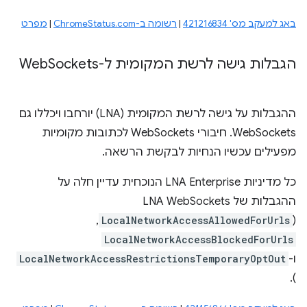
באג למעקב מס' 421216834
|
רשומה ב-ChromeStatus.com
|
מפרט
הגבלות גישה לרשת המקומית ל-Web
Sockets
ההגבלות על גישה לרשת המקומית (LNA) יורחבו ויכללו גם
WebSockets. חיבורי WebSockets לכתובות מקומיות
מפעילים עכשיו הנחיות לבקשת הרשאה.
כל מדיניות LNA Enterprise הנוכחית עדיין חלה על
ההגבלות של LNA WebSockets
(
LocalNetworkAccessAllowedForUrls
,‏
LocalNetworkAccessBlockedForUrls
ו-
LocalNetworkAccessRestrictionsTemporaryOptOut
).