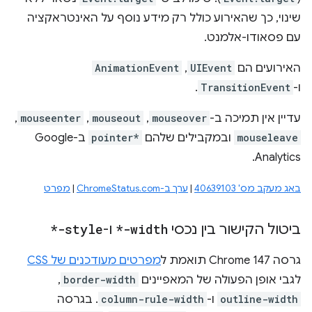
שינוי, כך שהאירוע כולל רק מידע נוסף על האינטראקציה
עם פסאודו-אלמנט.
האירועים הם
UIEvent
,‏
AnimationEvent
ו-
TransitionEvent
.
עדיין אין תמיכה ב-
mouseover
,‏
mouseout
,‏
mouseenter
,‏
mouseleave
ובמקבילים שלהם
pointer*
ב-Google
Analytics.
באג מעקב מס' 40639103
|
ערך ב-ChromeStatus.com
|
מפרט
ביטול הקישור בין נכסי
*-width
ו-
*-style
גרסה Chrome 147 תואמת ל
מפרטים מעודכנים של CSS
לגבי אופן הפעולה של המאפיינים
border-width
,
outline-width
ו-
column-rule-width
. בגרסה