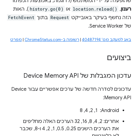
שהופעלה על ידי המשתמש (לדוגמה, באמצעות הכפתור
רענון
,
location.reload()
או
history.go(0)
). האות
הזה נחשף בעיקר באובייקט
Request
בתוך
FetchEvent
של Service Worker.
באג למעקב מס' 40487194
|
רשומה ב-ChromeStatus.com
|
מפרט
ביצועים
עדכון המגבלות של Device Memory API
עדכונים לסדרה חדשה של ערכים אפשריים עבור Device
Memory API:
‫Android: ‏ 1, 2, 4, 8
אחרים: 2, 4, 8, 16, 32 הערכים האלה מחליפים
את הערכים הישנים 0.25,‏ 0.5,‏ 1,‏ 2,‏ 4 ו-8, שכבר