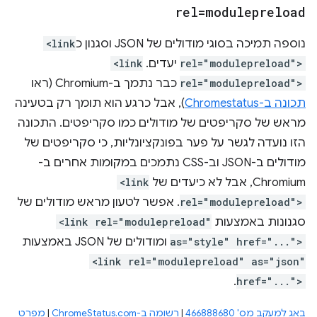
rel=modulepreload
נוספה תמיכה בסוגי מודולים של JSON וסגנון כ
<link
rel="modulepreload">
יעדים. ‫
<link
rel="modulepreload">
כבר נתמך ב-Chromium (ראו
תכונה ב-Chromestatus
), אבל כרגע הוא תומך רק בטעינה
מראש של סקריפטים של מודולים כמו סקריפטים. התכונה
הזו נועדה לגשר על פער בפונקציונליות, כי סקריפטים של
מודולים ב-JSON וב-CSS נתמכים במקומות אחרים ב-
Chromium, אבל לא כיעדים של
<link
rel="modulepreload">
. אפשר לטעון מראש מודולים של
סגנונות באמצעות
<link rel="modulepreload"
as="style" href="...">
ומודולים של JSON באמצעות
<link rel="modulepreload" as="json"
.
href="...">
באג למעקב מס' 466888680
|
רשומה ב-ChromeStatus.com
|
מפרט