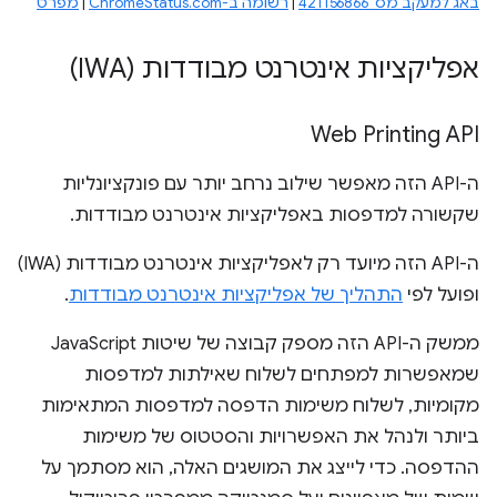
באג למעקב מס' 421156866
|
רשומה ב-ChromeStatus.com
|
מפרט
אפליקציות אינטרנט מבודדות (IWA)
Web Printing API
ה-API הזה מאפשר שילוב נרחב יותר עם פונקציונליות
שקשורה למדפסות באפליקציות אינטרנט מבודדות.
ה-API הזה מיועד רק לאפליקציות אינטרנט מבודדות (IWA)
ופועל לפי
התהליך של אפליקציות אינטרנט מבודדות
.
ממשק ה-API הזה מספק קבוצה של שיטות JavaScript
שמאפשרות למפתחים לשלוח שאילתות למדפסות
מקומיות, לשלוח משימות הדפסה למדפסות המתאימות
ביותר ולנהל את האפשרויות והסטטוס של משימות
ההדפסה. כדי לייצג את המושגים האלה, הוא מסתמך על