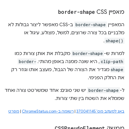
מאפיין CSS‏
border-shape
המאפיין
border-shape
ב-CSS מאפשר ליצור גבולות לא
מלבניים בכל צורה שרוצים, למשל, מצולע, עיגול או
.
shape()
למרות ש-
border-shape
מקבלת את אותן צורות כמו
clip-path
, היא שונה ממנה באופן מהותי. ‫
border-
shape
מגדיר את הצורה של הגבול, מעצב אותו וגוזר רק
את החלק הפנימי.
ל-
border-shape
יש שני סוגים: אחד שמשרטט צורה ואחד
שממלא את השטח בין שתי צורות.
באג למעקב מס' 370041145
|
רשומה ב-ChromeStatus.com
|
מפרט
ממשק
Element
CSSPseudo