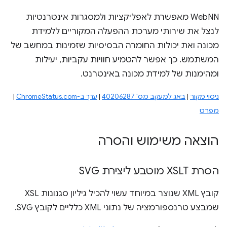
‫WebNN מאפשרת לאפליקציות ולמסגרות אינטרנטיות
לנצל את שירותי מערכת ההפעלה המקוריים ללמידת
מכונה ואת יכולות החומרה הבסיסיות שזמינות במחשב של
המשתמש. כך אפשר להטמיע חוויות עקביות, יעילות
ומהימנות של למידת מכונה באינטרנט.
ניסוי מקור
|
באג למעקב מס' 40206287
|
ערך ב-ChromeStatus.com
|
מפרט
הוצאה משימוש והסרה
הסרת XSLT מוטבע ליצירת SVG
קובץ XML שנוצר במיוחד עשוי להכיל גיליון סגנונות XSL
שמבצע טרנספורמציה של נתוני XML כלליים לקובץ SVG.