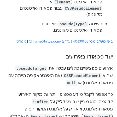
פסאודו-אלמנט (
Element
או
CSSPseudoElement
עבור פסאודו-אלמנטים
מקוננים).
השיטה
pseudo(type)
מאחזרת
פסאודו-אלמנטים מקוננים.
באג מעקב מס' 40639103
|
ערך ב-ChromeStatus.com
|
מפרט
יעד פסאודו באירועים
אירועים ספציפיים כוללים עכשיו את
.pseudoTarget
,
שהוא
CSSPseudoElement
(אם האינטראקציה הייתה עם
פסאודו-אלמנט) או
null
.
כך אפשר לקבל מידע ספציפי יותר על מקור האירוע.
לדוגמה, הוא מציין שבוצע קליק על
::after
פסאודו-אלמנט, ולא רק על אלמנט המקור הסופי
(
Event.target
). שימו לב ש-
Event.target
נשאר ללא