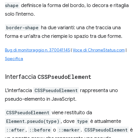
shape
definisce la forma del bordo, lo decora e ritaglia
solo l'interno.
border-shape
ha due varianti: una che traccia una
forma e un'altra che riempie lo spazio tra due forme.
Bug di monitoraggio n. 370041145
|
Voce di ChromeStatus.com
|
Specifica
Interfaccia
CSSPseudo
Element
L'interfaccia
CSSPseudoElement
rappresenta uno
pseudo-elemento in JavaScript.
CSSPseudoElement
viene restituito da
Element.pseudo(type)
, dove
type
è attualmente
::after
,
::before
o
::marker
.
CSSPseudoElement
è