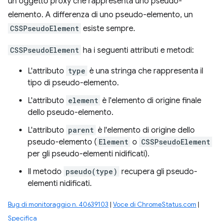
un oggetto proxy che rappresenta uno pseudo-
elemento. A differenza di uno pseudo-elemento, un
CSSPseudoElement
esiste sempre.
CSSPseudoElement
ha i seguenti attributi e metodi:
L'attributo
type
è una stringa che rappresenta il
tipo di pseudo-elemento.
L'attributo
element
è l'elemento di origine finale
dello pseudo-elemento.
L'attributo
parent
è l'elemento di origine dello
pseudo-elemento (
Element
o
CSSPseudoElement
per gli pseudo-elementi nidificati).
Il metodo
pseudo(type)
recupera gli pseudo-
elementi nidificati.
Bug di monitoraggio n. 40639103
|
Voce di ChromeStatus.com
|
Specifica