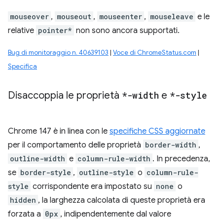
mouseover
,
mouseout
,
mouseenter
,
mouseleave
e le
relative
pointer*
non sono ancora supportati.
Bug di monitoraggio n. 40639103
|
Voce di ChromeStatus.com
|
Specifica
Disaccoppia le proprietà
*-width
e
*-style
Chrome 147 è in linea con le
specifiche CSS aggiornate
per il comportamento delle proprietà
border-width
,
outline-width
e
column-rule-width
. In precedenza,
se
border-style
,
outline-style
o
column-rule-
style
corrispondente era impostato su
none
o
hidden
, la larghezza calcolata di queste proprietà era
forzata a
0px
, indipendentemente dal valore