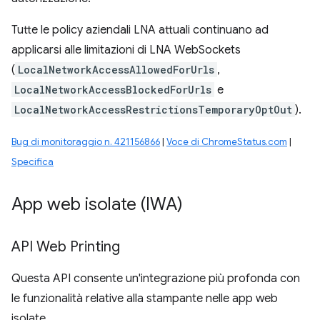
Tutte le policy aziendali LNA attuali continuano ad
applicarsi alle limitazioni di LNA WebSockets
(
LocalNetworkAccessAllowedForUrls
,
LocalNetworkAccessBlockedForUrls
e
LocalNetworkAccessRestrictionsTemporaryOptOut
).
Bug di monitoraggio n. 421156866
|
Voce di ChromeStatus.com
|
Specifica
App web isolate (IWA)
API Web Printing
Questa API consente un'integrazione più profonda con
le funzionalità relative alla stampante nelle app web
isolate.