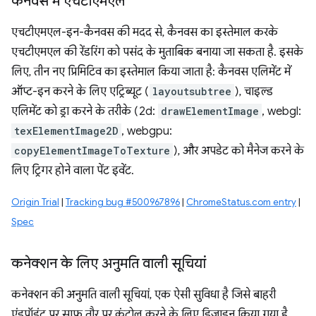
कैनवस में एचटीएमएल
एचटीएमएल-इन-कैनवस की मदद से, कैनवस का इस्तेमाल करके
एचटीएमएल की रेंडरिंग को पसंद के मुताबिक बनाया जा सकता है. इसके
लिए, तीन नए प्रिमिटिव का इस्तेमाल किया जाता है: कैनवस एलिमेंट में
ऑप्ट-इन करने के लिए एट्रिब्यूट (
layoutsubtree
), चाइल्ड
एलिमेंट को ड्रा करने के तरीके (2d:
drawElementImage
, webgl:
texElementImage2D
, webgpu:
copyElementImageToTexture
), और अपडेट को मैनेज करने के
लिए ट्रिगर होने वाला पेंट इवेंट.
Origin Trial
|
Tracking bug #500967896
|
ChromeStatus.com entry
|
Spec
कनेक्शन के लिए अनुमति वाली सूचियां
कनेक्शन की अनुमति वाली सूचियां, एक ऐसी सुविधा है जिसे बाहरी
एंडपॉइंट पर साफ़ तौर पर कंट्रोल करने के लिए डिज़ाइन किया गया है.