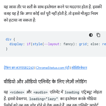
यह खास तौर पर शर्तों के साथ इस्तेमाल करने पर मददगार होता है. इसकी
वजह यह है कि अगर कोई शर्त पूरी नहीं होती है, तो इससे मौजूदा नियम
को हटाया जा सकता है:
div
{
display
:
if
(
style
(
--layout
:
fancy
)
:
grid
;
else
:
re
}
ट्रैकिंग बग #393582263
|
ChromeStatus.com एंट्री
|
स्पेसिफ़िकेशन
वीडियो और ऑडियो एलिमेंट के लिए लेज़ी लोडिंग
यह
<video>
और
<audio>
एलिमेंट में
loading
एट्रिब्यूट जोड़ता
है. इससे डेवलपर,
loading="lazy"
का इस्तेमाल करके मीडिया
रिसोर्स को तब तक लोड होने से रोक सकते हैं, जब तक एलिमेंट व्यूपोर्ट