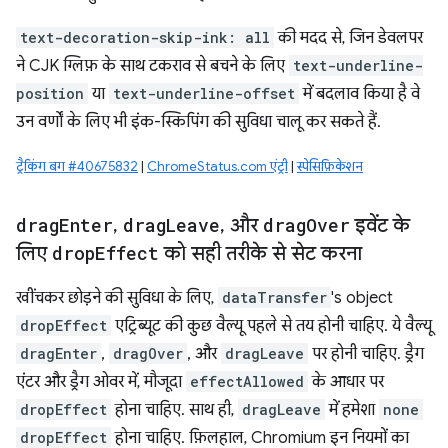
text-decoration-skip-ink: all
की मदद से, जिन डेवलपर
ने CJK ग्लिफ़ के साथ टकराव से बचने के लिए
text-underline-
position
या
text-underline-offset
में बदलाव किया है वे
उन वर्णों के लिए भी इंक-स्किपिंग की सुविधा चालू कर सकते हैं.
ट्रैकिंग बग #40675832
|
ChromeStatus.com एंट्री
|
स्पेसिफ़िकेशन
drag
Enter
,
drag
Leave
,
और
drag
Over
इवेंट के
लिए
drop
Effect
को सही तरीके से सेट करना
खींचकर छोड़ने की सुविधा के लिए,
dataTransfer
's object
dropEffect
एट्रिब्यूट की कुछ वैल्यू पहले से तय होनी चाहिए. ये वैल्यू
dragEnter
,
dragOver
, और
dragLeave
पर होनी चाहिए. ड्रैग
एंटर और ड्रैग ओवर में, मौजूदा
effectAllowed
के आधार पर
dropEffect
होना चाहिए. साथ ही,
dragLeave
में हमेशा
none
dropEffect
होना चाहिए. फ़िलहाल, Chromium इन नियमों का