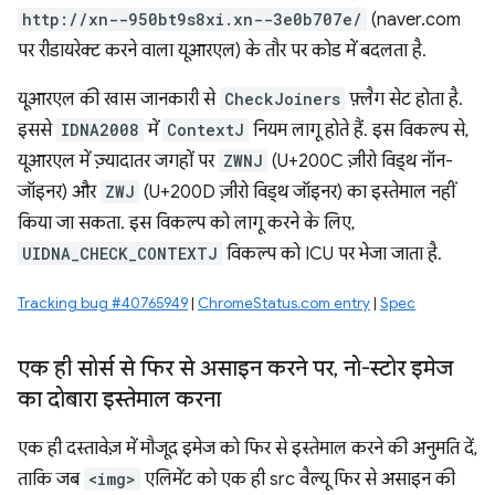
http://xn--950bt9s8xi.xn--3e0b707e/
(naver.com
पर रीडायरेक्ट करने वाला यूआरएल) के तौर पर कोड में बदलता है.
यूआरएल की खास जानकारी से
CheckJoiners
फ़्लैग सेट होता है.
इससे
IDNA2008
में
ContextJ
नियम लागू होते हैं. इस विकल्प से,
यूआरएल में ज़्यादातर जगहों पर
ZWNJ
(U+200C ज़ीरो विड्थ नॉन-
जॉइनर) और
ZWJ
(U+200D ज़ीरो विड्थ जॉइनर) का इस्तेमाल नहीं
किया जा सकता. इस विकल्प को लागू करने के लिए,
UIDNA_CHECK_CONTEXTJ
विकल्प को ICU पर भेजा जाता है.
Tracking bug #40765949
|
ChromeStatus.com entry
|
Spec
एक ही सोर्स से फिर से असाइन करने पर
,
नो-स्टोर इमेज
का दोबारा इस्तेमाल करना
एक ही दस्तावेज़ में मौजूद इमेज को फिर से इस्तेमाल करने की अनुमति दें,
ताकि जब
<img>
एलिमेंट को एक ही src वैल्यू फिर से असाइन की