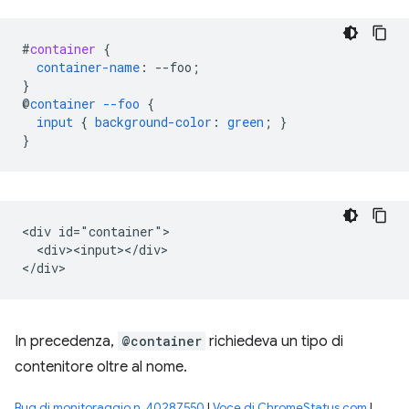
#
container
{
container-name
:
--
foo
;
}
@
container
--foo
{
input
{
background-color
:
green
;
}
}
<div id="container">

  <div><input></div>

In precedenza,
@container
richiedeva un tipo di
contenitore oltre al nome.
Bug di monitoraggio n. 40287550
|
Voce di ChromeStatus.com
|