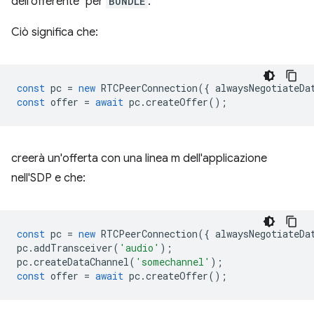
dell'offerente" per
BUNDLE
.
Ciò significa che:
const
pc
=
new
RTCPeerConnection
({
alwaysNegotiateDa
const
offer
=
await
pc
.
createOffer
();
creerà un'offerta con una linea m dell'applicazione
nell'SDP e che:
const
pc
=
new
RTCPeerConnection
({
alwaysNegotiateDa
pc
.
addTransceiver
(
'audio'
);
pc
.
createDataChannel
(
'somechannel'
);
const
offer
=
await
pc
.
createOffer
();