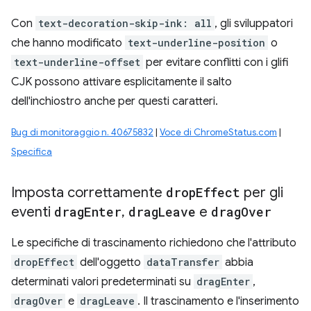
Con
text-decoration-skip-ink: all
, gli sviluppatori
che hanno modificato
text-underline-position
o
text-underline-offset
per evitare conflitti con i glifi
CJK possono attivare esplicitamente il salto
dell'inchiostro anche per questi caratteri.
Bug di monitoraggio n. 40675832
|
Voce di ChromeStatus.com
|
Specifica
Imposta correttamente
drop
Effect
per gli
eventi
drag
Enter
,
drag
Leave
e
drag
Over
Le specifiche di trascinamento richiedono che l'attributo
dropEffect
dell'oggetto
dataTransfer
abbia
determinati valori predeterminati su
dragEnter
,
dragOver
e
dragLeave
. Il trascinamento e l'inserimento