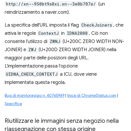
http://xn--950bt9s8xi.xn--3e0b707e/
(un
reindirizzamento a naver.com).
La specifica dell'URL imposta il flag
CheckJoiners
, che
attiva le regole
ContextJ
in
IDNA2008
. Ciò non
consente l'utilizzo di
ZWNJ
(U+200C ZERO WIDTH NON-
JOINER) e
ZWJ
(U+200D ZERO WIDTH JOINER) nella
maggior parte delle posizioni degli URL.
L'implementazione passa l'opzione
UIDNA_CHECK_CONTEXTJ
a ICU, dove viene
implementata questa regola.
Bug di monitoraggio n. 40765949
|
Voce di ChromeStatus.com
|
Specifica
Riutilizzare le immagini senza negozio nella
riassegnazione con stessa origine