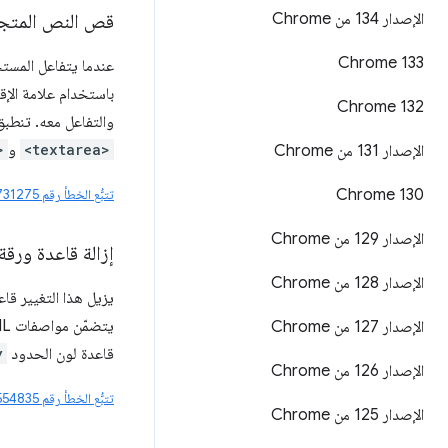
الإصدار 134 من Chrome
قص النص المتجا
Chrome 133
عندما يتفاعل المس
باستخدام علامة الإ
Chrome 132
والتفاعل معه. تنطبق 
<textarea>
و
>
الإصدار 131 من Chrome
Chrome 130
تتبُّع الخطأ رقم 40731275
الإصدار 129 من Chrome
إزالة قاعدة ورقة الأنماط UA التي تحدّد لون ا
الإصدار 128 من Chrome
يزيل هذا التغيير قا
يتضمّن مواصفات HTML هذه القاعدة، وقد منعت الحدود من أن تكون
الإصدار 127 من Chrome
قاعدة لون الحدود
y
الإصدار 126 من Chrome
تتبُّع الخطأ رقم 494554835
الإصدار 125 من Chrome