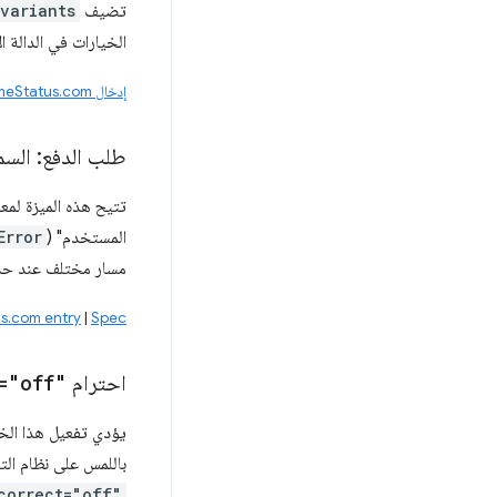
تضيف
variants
الخيارات في الدالة ا
إدخال ChromeStatus.com
طلب الدفع: السم
المستخدم" (
Error
مسار مختلف عند حدو
s.com entry
|
Spec
احترام
="off"
باللمس على نظام التشغيل Windows وستتراجع عنها عندما يكون العنصر القابل للتعديل الذي ت
correct="off"