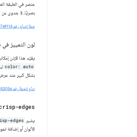
عنصر في الطبقة العل
بصريًا، لا جدوى من 
خطأ التتبُّع رقم 407769114
لون التمييز في 
يقيّد هذا الإذن إمكانية ا
color: auto
ليك
بشكل كبير عند عرض 
تتبُّع الخطأ رقم 481353056
crisp-edges
يشير
isp-edges
الألوان أو إضافة تموي