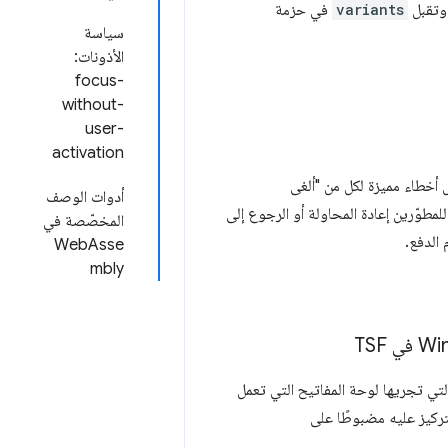
variants
في حزمة
سياسة
الأذونات:
focus-
without-
user-
activation
عالجات الدفع التي يتم الوصول إليها باستخدام Payment Request API عرض أخطاء مميزة لكل من "ألغى
أدوات الوصف
لمطوّرين إعادة المحاولة أو الرجوع إلى
المخصّصة في
الدفع.
WebAsse
mbly
 على التصحيحات التلقائية التي تجريها لوحة المفاتيح التي تعمل