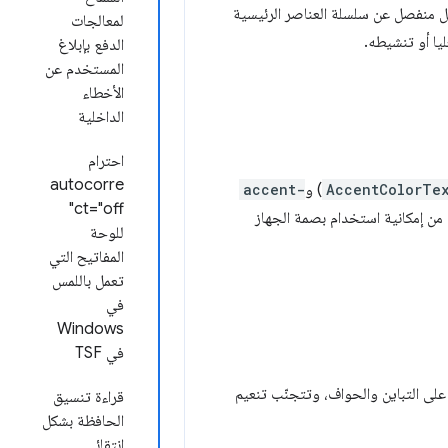
شكل منفصل عن سلسلة العناصر الرئيسية
لمعالجات
يا أو تنشيطه.
الدفع بإبلاغ
المستخدم عن
الأخطاء
الداخلية
احترام
autocorre
AccentColorTe
) و
accent-
ct="off"
من إمكانية استخدام بصمة الجهاز
للوحة
المفاتيح التي
تعمل باللمس
في
Windows
في TSF
لى التباين والحواف، وتتجنّب تنعيم
قراءة تنسيق
الحافظة بشكل
انتقائي