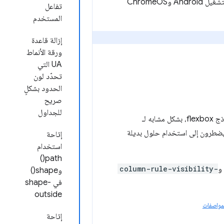
ما لم يُذكر خلاف ذلك، تنطبق التغييرات التالية على إصدار القناة الثابتة 149 من Chrome لأنظمة التشغيل Android وChromeOS
تفاعل
المستخدم
إزالة قاعدة
ورقة الأنماط
UA التي
تحدّد لون
الحدود بشكلٍ
صريح
للجداول
 يضطرون إلى استخدام حلول بديلة
إتاحة
استخدام
path()
و
column-rule-visibility-
وshape()
في shape-
outside
مواصفات
إتاحة