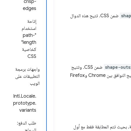
crisp-
edges
sha
ضمن CSS. تتيح هذه الدوال
إتاحة
استخدام
"path-
length"
كخاصية
CSS
shape-outs
ضمن CSS. وتتيح
واجهات برمجة
هاتان الدالتان للمطوّرين تحديد أشكال استبعاد العناصر العائمة باستخدام إحداثيات المستطيل، ما يتيح التوافق بين Chrome وFirefox
التطبيقات على
الويب
Intl.Locale.
prototype.
variants
طلب الدفع:
ة، بحيث تتم المطابقة فقط مع أول
السماح