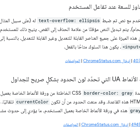
وز للسعة عند تفاعل المستخدم
تخدم مع نص تم ضبط
text-overflow: ellipsis
له (على سبيل المثال،
قحام)، يتم تبديل النص مؤقتًا من علامة الحذف إلى القص. يتيح ذلك للمستخدم
هذه الميزة على جميع العناصر القابلة للتعديل وغير القابلة للتعديل. بالنسبة إل
<input
، يكون هذا السلوك متاحًا بالفعل.
|
إدخال ChromeStatus.com
|
المواصفات
لحدود بشكلٍ صريح للجداول
عدة
border-color: gray
CSS الخاطئة من ورقة الأنماط الخاصة بعميل المستخدم (UA) لعنصر
currentColor
gra
هذه في ورقة الأنماط الخاصة بعميل المستخدم، ما يؤدي إلى حدوث مشاكل
|
إدخال ChromeStatus.com
|
المواصفات