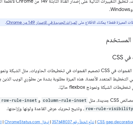
ظات المميزة فقط؟ يمكنك الاطّلاع على
الميزات الجديدة في الإصدار 149 من Chrome
.
 CSS
ات، مثل الشبكة ونموذج flexbox، بشكل مشابه لـ
 التخطيط المتعدد الأعمدة. هذه الميزة مطلوبة بشدة من مطوّري الويب الذين
ات الشبكة ونموذج flexbox حاليًا.
 جديدة، مثل
column-rule-inset
و
row-rule-inset
row-rule-visibilit
، وتتيح تحريك عرض القاعدة ولونها وإزاحتها.
|
تتبُّع الخطأ رقم ‎357648037
|
إدخال ChromeStatus.com
|
ال