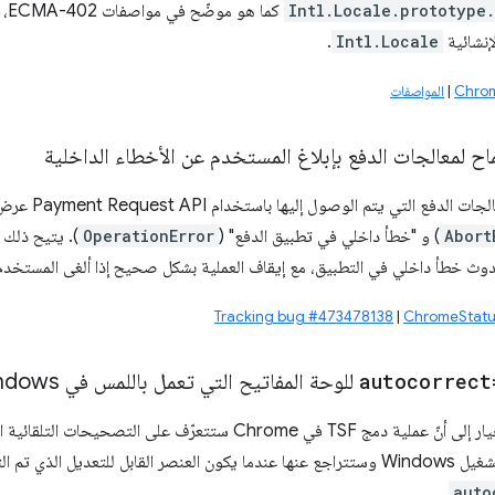
Intl.Locale.prototype.
كما هو موضّح في مواصفات ECMA-402، وتقبل
لإنشائية
Intl.Locale
.
|
المواصفات
اح لمعالجات الدفع بإبلاغ المستخدم عن الأخطاء الداخلية
تتيح هذه الميزة لم
Abort
) و "خطأ داخلي في تطبيق الدفع" (
OperationError
). يتيح ذلك ل
ث خطأ داخلي في التطبيق، مع إيقاف العملية بشكل صحيح إذا ألغى المستخدم 
Tracking bug #473478138
|
ChromeStatu
autocorrect
للوحة المفاتيح التي تعمل باللمس في Windows في TSF
يؤدي تفعيل هذا الخيار إلى أنّ عملية دمج TSF في Chrome ستتعرّف
م التركيز عليه مضبوطًا على
.
auto