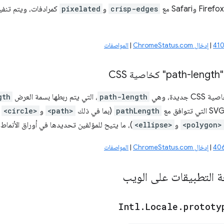
crisp-edges
و
pixelated
كمرادفات، ويتم تنفيذ
|
إدخال ChromeStatus.com
|
المواصفات
CS
يدة، وهي
path-length
، التي يتم ربطها بسمة العرض
gth
pathLength
(بما في ذلك
<path>
و
<circle>
و
<polygon>
و
<ellipse>
)، ما يتيح للمؤلفين تحديدها في أوراق الأنماط 
|
إدخال ChromeStatus.com
|
المواصفات
 التطبيقات على الويب
Intl
.
Locale
.
prototy