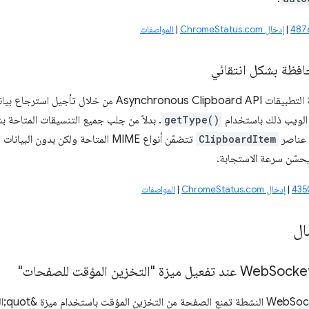
|
إدخال ChromeStatus.com
|
المواصفات
افظة بشكل انتقائي
تحسِّن واجهة برمجة التطبيقات nchronous Clipboard API
الويب ذلك باستخدام
getType()
. بدلاً من جلب جميع التنسيقات المتاحة 
 عناصر
ClipboardItem
تتضمّن أنواع MIME المتاحة ولكن بدون
يحسّن سرعة الاستجابة.
|
إدخال ChromeStatus.com
|
المواصفات
ال
 تفعيل ميزة "التخزين المؤقت للصفحات"