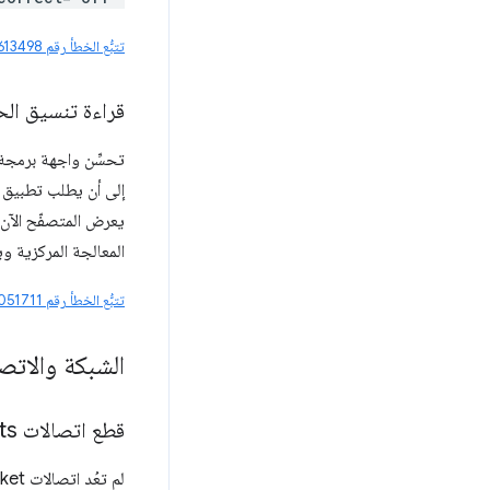
تتبُّع الخطأ رقم 487613498
قراءة تنسيق الح
إلى أن يطلب تطبيق 
يعرض المتصفّح الآن
المعالجة المركزية و
تتبُّع الخطأ رقم 435051711
الشبكة والاتص
قطع اتصالات Web
Sockets عند