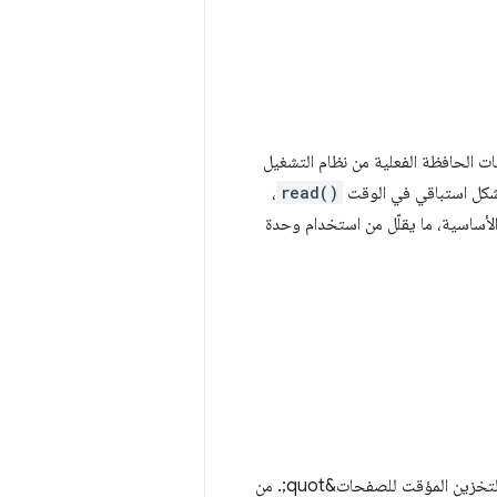
Asy من خلال تأجيل استرجاع بيانات الحافظة الفعلية من نظام التشغيل
بشكل استباقي في الوقت
read()
،
 البيانات الأساسية، ما يقلّل من استخدام وحدة
لم تعُد اتصالات WebSocket النشطة تمنع الصفحة من التخزين المؤقت باستخدام ميزة &quot;التخزين المؤقت للصفحات&quot;. من