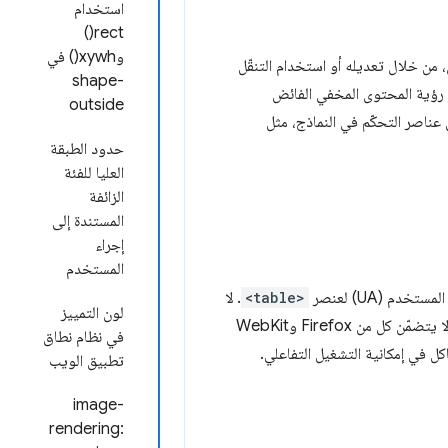
استخدام
rect()
وxywh() في
 من خلال تعديله أو استخدام التنقّل
shape-
 رؤية المحتوى المخفي الفائض
outside
ى عناصر التحكّم في النماذج، مثل
حدود الطبقة
العليا للفئة
الزائفة
المستندة إلى
إجراء
المستخدم
<table>
. لا
لون التمييز
تلقائيًا. لا يتضمّن كل من Firefox وWebKit
في نظام نطاق
 في إمكانية التشغيل التفاعلي.
تطبيق الويب
image-
rendering: