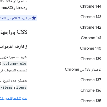
Chrome 144
وLinux وmacOS وWindows.
Chrome 143
هل تريد الاطّلاع على اللح
Chrome 142
CSS وواجهة المستخدم
Chrome 141
زخارف الفجوات في
Chrome 140
تتيح لك ميزة تزيين الفجوات في CSS تصميم الفجوات في تخطيطات الحاوي
‫Chrome 139
column-rule
في
الإصدار 138 من Chrome
لتصميم الفجوات في تخطيط
Chrome 137
تتضمّن هذه الميزة خصائص CSS
items
و
y-items
Chrome 136
مشاركة المدوّنة حول CSS gap decorations
Chrome 135