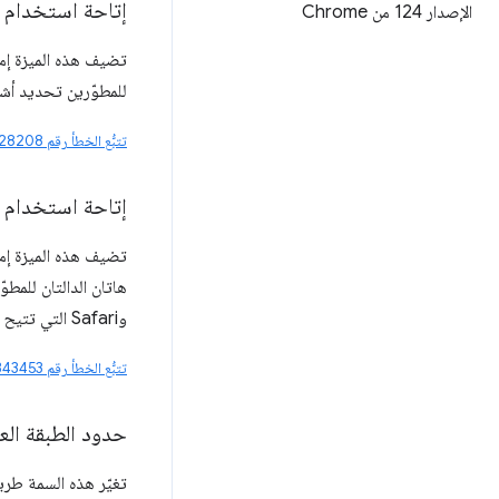
إتاحة استخدام
الإصدار 124 من Chrome
تضيف هذه الميزة إمك
للمطوّرين تحديد أشك
تتبُّع الخطأ رقم 502328208
إتاحة استخدام
تضيف هذه الميزة إمك
وSafari التي تتيح هذه الميزة حاليًا.
تتبُّع الخطأ رقم 490343453
حدود الطبقة العل
تغيّر هذه السمة طر