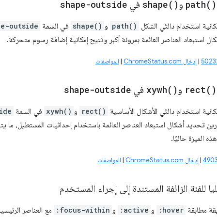
)
path(
و
)
shape(
في
shape-outside
انية استخدام دالتَي الشكل
path()
و
shape()
في السمة
pe-outside
ال استبعاد العناصر العائمة بمرونة أكبر وتتيح إمكانية إضافة رسوم متحركة.
|
إدخال ChromeStatus.com
|
المواصفات
)
rect(
و
)
xywh(
في
shape-outside
انية استخدام دالتَي الأشكال الأساسية
rect()
و
xywh()
في السمة
ide
|
إدخال ChromeStatus.com
|
المواصفات
يا للفئة الزائفة المستندة إلى إجراء المستخدم
يقة مطابقة
:hover
و
:active
و
:focus-within
مع العناصر الرئيسي