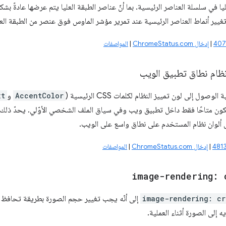
يا في سلسلة العناصر الرئيسية. بما أنّ عناصر الطبقة العليا يتم عرضها عادةً ب
تغيير أنماط العناصر الرئيسية عند تمرير مؤشر الماوس فوق عنصر من الطبقة العل
|
إدخال ChromeStatus.com
|
المواصفات
نظام نطاق تطبيق الويب
لوصول إلى لون تمييز النظام لكلمات CSS الرئيسية (
AccentColor
و
xt
ون متاحًا فقط داخل تطبيق ويب وفي سياق الملف الشخصي الأوّلي. يحدّ ذلك 
ألوان نظام المستخدم على نطاق واسع على الويب.
|
إدخال ChromeStatus.com
|
المواصفات
image-rendering: 
image-rendering: cr
إلى أنّه يجب تغيير حجم الصورة بطريقة تحافظ ع
ه إلى الصورة أثناء العملية.