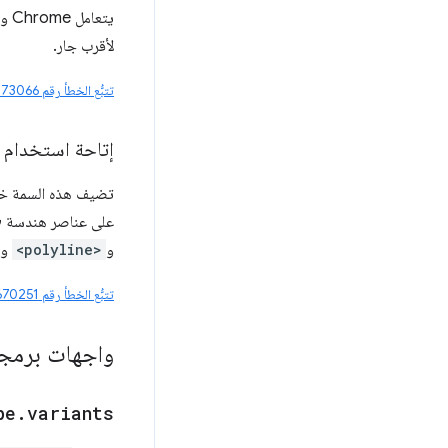
يتعامل Chrome وFirefox وSafari مع
لأقرب جار.
تتبُّع الخطأ رقم 41073066
إتاحة استخدام "path-length" كخاصية S
تضيف هذه السمة خاصية CSS جد
على عناصر هندسة SVG التي تتوافق مع
و
<polyline>
و
تتبُّع الخطأ رقم 40670251
واجهات برمجة
pe
.
variants