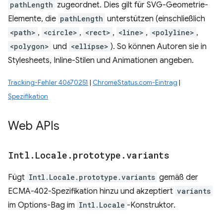
pathLength
zugeordnet. Dies gilt für SVG-Geometrie-
Elemente, die
pathLength
unterstützen (einschließlich
<path>
,
<circle>
,
<rect>
,
<line>
,
<polyline>
,
<polygon>
und
<ellipse>
). So können Autoren sie in
Stylesheets, Inline-Stilen und Animationen angeben.
Tracking-Fehler 40670251
|
ChromeStatus.com-Eintrag
|
Spezifikation
Web APIs
Intl
.
Locale
.
prototype
.
variants
Fügt
Intl.Locale.prototype.variants
gemäß der
ECMA-402-Spezifikation hinzu und akzeptiert
variants
im Options-Bag im
Intl.Locale
-Konstruktor.