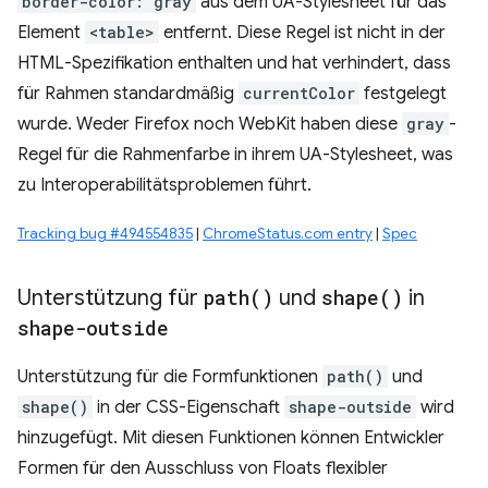
border-color: gray
aus dem UA-Stylesheet für das
Element
<table>
entfernt. Diese Regel ist nicht in der
HTML-Spezifikation enthalten und hat verhindert, dass
für Rahmen standardmäßig
currentColor
festgelegt
wurde. Weder Firefox noch WebKit haben diese
gray
-
Regel für die Rahmenfarbe in ihrem UA-Stylesheet, was
zu Interoperabilitätsproblemen führt.
Tracking bug #494554835
|
ChromeStatus.com entry
|
Spec
Unterstützung für
path(
)
und
shape(
)
in
shape-outside
Unterstützung für die Formfunktionen
path()
und
shape()
in der CSS-Eigenschaft
shape-outside
wird
hinzugefügt. Mit diesen Funktionen können Entwickler
Formen für den Ausschluss von Floats flexibler