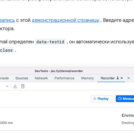
запись
с этой
демонстрационной страницы
. Введите адре
ктора.
mail определен
data-testid
, он автоматически используе
class
.