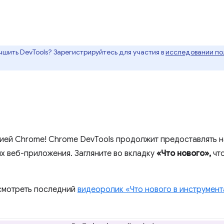
чшить DevTools? Зарегистрируйтесь для участия в
исследовании пол
сией Chrome! Chrome DevTools продолжит предоставлять 
х веб-приложения. Загляните во вкладку
«Что нового»,
что
осмотреть последний
видеоролик «Что нового в инструмент