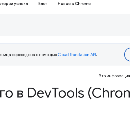
стории успеха
Блог
Новое в Chrome
аница переведена с помощью
Cloud Translation API
.
Эта информация 
го в Dev
Tools (Chro