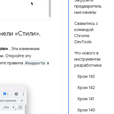
Загрузите
предваритель
ные каналы
Свяжитесь с
командой
анели «Стили»
.
Chrome
DevTools
или»
. Эти изменения
Что нового в
и. Откройте эту
инструментах
ите правила
@supports
в
разработчика
Хром 143
Хром 142
Хром 141
Хром 140