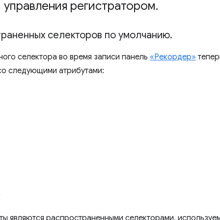
 управления регистратором
.
раненных селекторов по умолчанию
.
ного селектора во время записи панель
«Рекордер»
тепер
со следующими атрибутами:
х
ты являются распространенными селекторами, используем