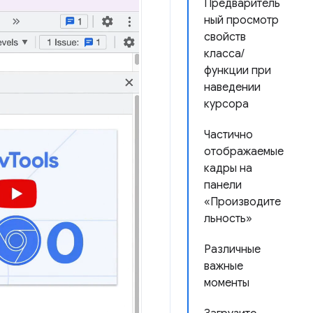
Предваритель
ный просмотр
свойств
класса/
функции при
наведении
курсора
Частично
отображаемые
кадры на
панели
«Производите
льность»
Различные
важные
моменты