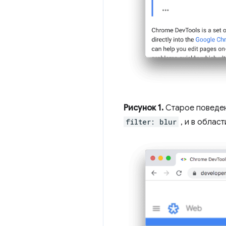
Рисунок 1.
Старое поведен
filter: blur
, и в облас