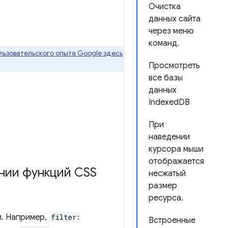
Очистка
данных сайта
через меню
команд.
ьзовательского опыта Google здесь
Просмотреть
все базы
данных
IndexedDB
При
наведении
курсора мыши
отображается
нии функций CSS
несжатый
размер
ресурса.
и. Например,
filter:
Встроенные