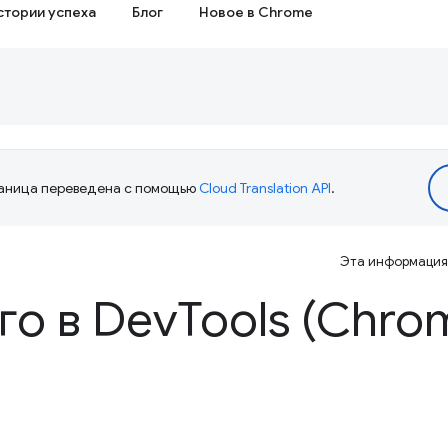
стории успеха
Блог
Новое в Chrome
аница переведена с помощью
Cloud Translation API
.
Эта информация 
го в Dev
Tools (Chro