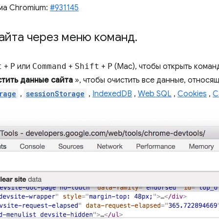
ма Chromium:
#931145
айта через меню команд
.
t
+
P
или
Command
+
Shift
+
P
(Mac), чтобы открыть коман
тить данные сайта
», чтобы очистить все данные, относящ
rage
,
sessionStorage
,
IndexedDB
,
Web SQL
,
Cookies
,
C