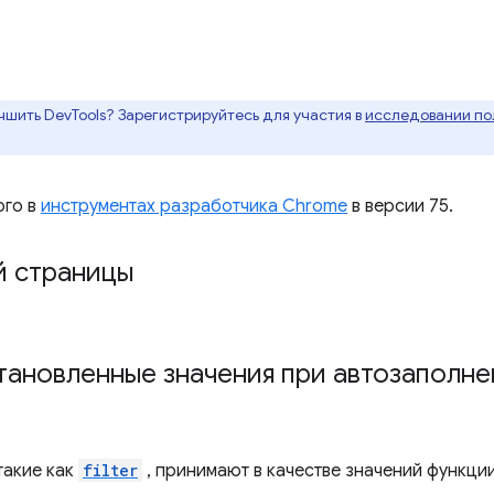
чшить DevTools? Зарегистрируйтесь для участия в
исследовании пол
ого в
инструментах разработчика Chrome
в версии 75.
й страницы
тановленные значения при автозаполне
такие как
filter
, принимают в качестве значений функци