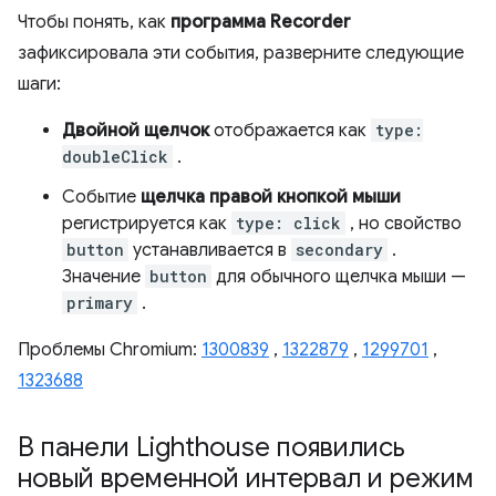
Чтобы понять, как
программа Recorder
зафиксировала эти события, разверните следующие
шаги:
Двойной щелчок
отображается как
type:
doubleClick
.
Событие
щелчка правой кнопкой мыши
регистрируется как
type: click
, но свойство
button
устанавливается в
secondary
.
Значение
button
для обычного щелчка мыши —
primary
.
Проблемы Chromium:
1300839
,
1322879
,
1299701
,
1323688
В панели Lighthouse появились
новый временной интервал и режим