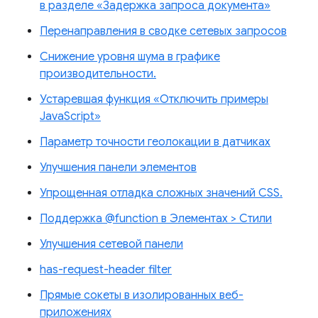
в разделе «Задержка запроса документа»
Перенаправления в сводке сетевых запросов
Снижение уровня шума в графике
производительности.
Устаревшая функция «Отключить примеры
JavaScript»
Параметр точности геолокации в датчиках
Улучшения панели элементов
Упрощенная отладка сложных значений CSS.
Поддержка @function в Элементах > Стили
Улучшения сетевой панели
has-request-header filter
Прямые сокеты в изолированных веб-
приложениях