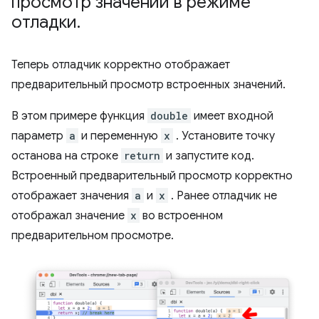
просмотр значений в режиме
отладки
.
Теперь отладчик корректно отображает
предварительный просмотр встроенных значений.
В этом примере функция
double
имеет входной
параметр
a
и переменную
x
. Установите точку
останова на строке
return
и запустите код.
Встроенный предварительный просмотр корректно
отображает значения
a
и
x
. Ранее отладчик не
отображал значение
x
во встроенном
предварительном просмотре.