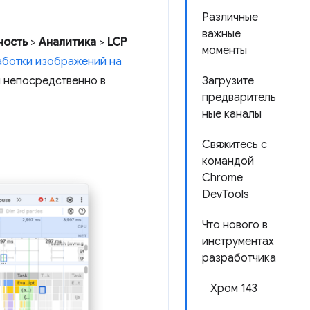
Различные
важные
ность
>
Аналитика
>
LCP
моменты
аботки изображений на
ы непосредственно в
Загрузите
предваритель
ные каналы
Свяжитесь с
командой
Chrome
DevTools
Что нового в
инструментах
разработчика
Хром 143