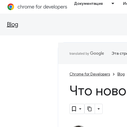
Документация
И
Blog
Эта стр
Chrome for Developers
Blog
Что ново