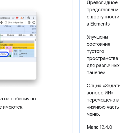
Древовидное
представлени
е доступности
в Elements
Улучшены
состояния
пустого
пространства
для различных
панелей.
Опция «Задать
вопрос ИИ»
а на события во
перемещена в
е имеются.
нижнюю часть
меню.
Маяк 12.4.0