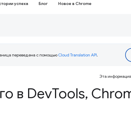
стории успеха
Блог
Новое в Chrome
аница переведена с помощью
Cloud Translation API
.
Эта информация 
го в Dev
Tools
,
Chrom