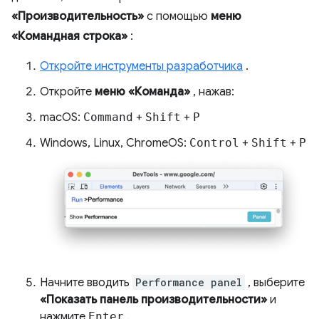
«Производительность»
с помощью
меню
«Командная строка»
:
Откройте инструменты разработчика
.
Откройте
меню «Команда»
, нажав:
macOS:
Command
+
Shift
+
P
Windows, Linux, ChromeOS:
Control
+
Shift
+
P
Начните вводить
Performance panel
, выберите
«Показать панель производительности»
и
нажмите
Enter
.