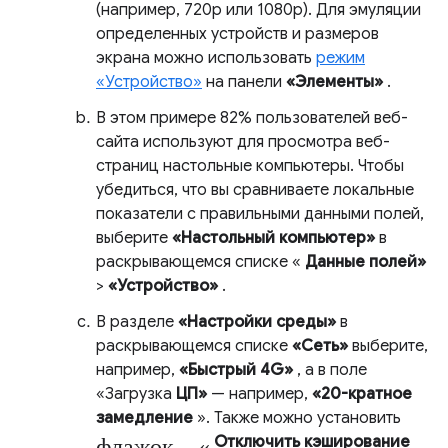
(например, 720p или 1080p). Для эмуляции
определенных устройств и размеров
экрана можно использовать
режим
«Устройство»
на панели
«Элементы»
.
В этом примере 82% пользователей веб-
сайта используют для просмотра веб-
страниц настольные компьютеры. Чтобы
убедиться, что вы сравниваете локальные
показатели с правильными данными полей,
выберите
«Настольный компьютер»
в
раскрывающемся списке «
Данные полей»
>
«Устройство»
.
В разделе
«Настройки среды»
в
раскрывающемся списке
«Сеть»
выберите,
например,
«Быстрый 4G»
, а в поле
«Загрузка
ЦП»
— например,
«20-кратное
замедление
». Также можно установить
флажок «
Отключить кэширование