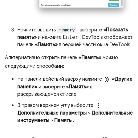
Начните вводить
memory
, выберите
«Показать
память»
и нажмите
Enter
. DevTools отображает
панель
«Память»
в верхней части окна DevTools.
Альтернативно открыть панель
«Память»
можно
следующими способами:
double_arrow
На панели действий вверху нажмите
«Другие
панели»
и выберите
«Память»
в
раскрывающемся списке.
more_vert
В правом верхнем углу выберите
Дополнительные параметры
>
Дополнительные
инструменты
>
Память
.