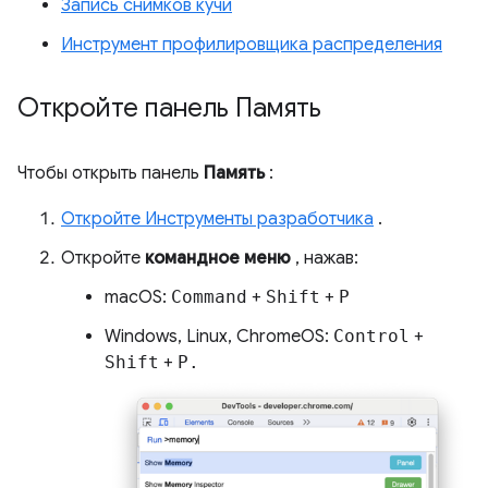
Запись снимков кучи
Инструмент профилировщика распределения
Откройте панель Память
Чтобы открыть панель
Память
:
Откройте Инструменты разработчика
.
Откройте
командное меню
, нажав:
macOS:
Command
+
Shift
+
P
Windows, Linux, ChromeOS:
Control
+
Shift
+
P.