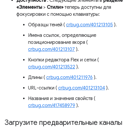
Доступность
. Следующие элементы в
разделе
«Элементы
>
Стили»
теперь доступны для
фокусировки с помощью клавиатуры:
Образцы теней (
crbug.com/401213105
).
Имена ссылок, определяющие
позиционирование якоря (
crbug.com/401213107
).
Кнопки редактора Flex и сетки (
crbug.com/401213522
).
Длины (
crbug.com/401211976
).
URL-ссылки (
crbug.com/401213104
).
Названия и значения свойств (
crbug.com/417458979
).
Загрузите предварительные каналы