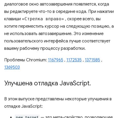
диалоговое окно автозавершения появляется, когда
вы редактируете что-то в середине кода. При нажатии
клавиши
«Стрелка вправо»
, скорее всего, вы
хотите переместить курсор на следующую позицию, а
не использовать автозавершение. Это изменение
пользовательского интерфейса лучше соответствует
вашему рабочему процессу разработки.
Проблемы Chromium:
1167965
,
1172535
,
1371585
,
1369503
Улучшена отладка Java
Script
.
В этом выпуске представлены некоторые улучшения в
отладке JavaScript:
new.target
— это мета-свойство, позволяющее