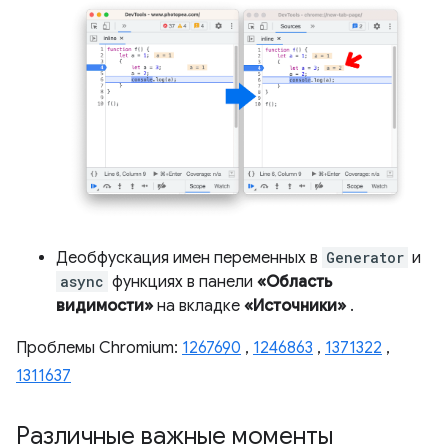
Деобфускация имен переменных в
Generator
и
async
функциях в панели
«Область
видимости»
на вкладке
«Источники»
.
Проблемы Chromium:
1267690
,
1246863
,
1371322
,
1311637
Различные важные моменты