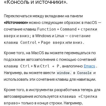
«Консоль и источники»
.
Переключаться между вкладками на панели
«Источники»
можно следующим образом: в macOS —
сочетание клавиш
Function
+
Command
+
стрелки
вверх
и
вниз;
в Windows и Linux —
сочетание
клавиш Control
+
Page вверх
или
вниз.
Кроме того, на MacOS вы можете перемещаться по
подсказкам автозаполнения с помощью сочетаний
клавиш Ctrl
+
N
и
Ctrl + P
, аналогично
Emacs
.
Например, вы можете ввести
window.
в
Console
и
использовать эти сочетания клавиш для навигации.
Кроме того, в инструментах разработчика теперь для
автозавершения используется
клавиша «Стрелка
вправо»
только в конце строки. Например,