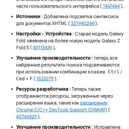
части пользовательского интерфейса (
1467464
).
Источники
: Добавлена ​​подсветка синтаксиса
для документов XHTML (
327940244
).
Настройки
>
Устройства
: Старая модель Galaxy
Fold заменена на более новую модель Galaxy Z
Fold 5 (
40113439
).
Улучшение производительности
: теперь все
найденные результаты поиска подсвечиваются
при использовании комбинации
клавиш Ctrl
/
Cmd
+
F
(
1523279
).
Ресурсы разработчика
: Теперь также
отображаются ресурсы, загруженные через
расширения языка, такие как
расширение
Chrome C/C++ DevTools Support (DWARF)
(
40746829
).
Улучшение производительности
: Исправлена ​​