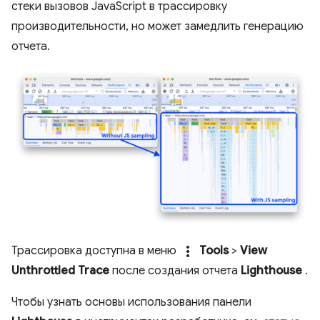
стеки вызовов JavaScript в трассировку
производительности, но может замедлить генерацию
отчета.
more_vert
Трассировка доступна в меню
Tools
>
View
Unthrottled Trace
после создания отчета
Lighthouse
.
Чтобы узнать основы использования панели