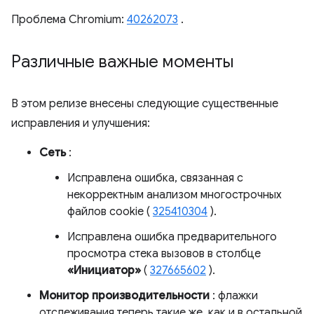
Проблема Chromium:
40262073
.
Различные важные моменты
В этом релизе внесены следующие существенные
исправления и улучшения:
Сеть
:
Исправлена ​​ошибка, связанная с
некорректным анализом многострочных
файлов cookie (
325410304
).
Исправлена ​​ошибка предварительного
просмотра стека вызовов в столбце
«Инициатор»
(
327665602
).
Монитор производительности
: флажки
отслеживания теперь такие же, как и в остальной