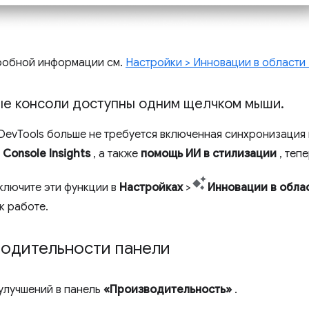
робной информации см.
Настройки > Инновации в области
ые консоли доступны одним щелчком мыши
.
DevTools больше не требуется включенная синхронизация 
Console Insights
, а также
помощь ИИ в стилизации
, теп
включите эти функции в
Настройках
>
Инновации в обла
к работе.
водительности панели
 улучшений в панель
«Производительность»
.