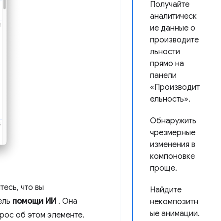
Получайте
аналитическ
ие данные о
производите
льности
прямо на
панели
«Производит
ельность».
Обнаружить
чрезмерные
изменения в
компоновке
проще.
есь, что вы
Найдите
нель
помощи ИИ
. Она
некомпозитн
ые анимации.
прос об этом элементе.