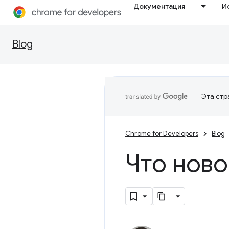
Документация
И
Blog
Эта стр
Chrome for Developers
Blog
Что ново