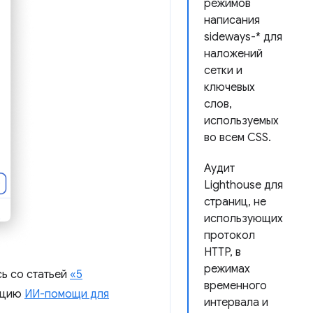
режимов
написания
sideways-* для
наложений
сетки и
ключевых
слов,
используемых
во всем CSS.
Аудит
Lighthouse для
страниц, не
использующих
протокол
HTTP, в
режимах
сь со статьей
«5
временного
кцию
ИИ-помощи для
интервала и