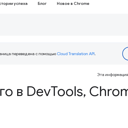
стории успеха
Блог
Новое в Chrome
аница переведена с помощью
Cloud Translation API
.
Эта информация 
го в Dev
Tools
,
Chrom