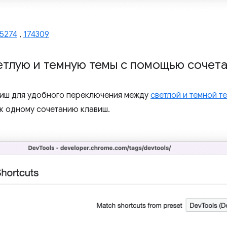
35274
,
174309
етлую и темную темы с помощью сочета
виш для удобного переключения между
светлой и темной т
 к одному сочетанию клавиш.