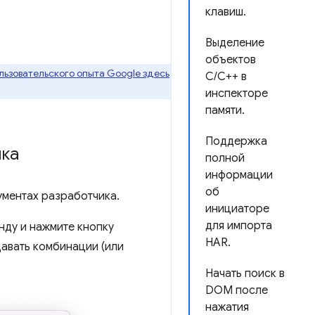
клавиш.
Выделение
объектов
ьзовательского опыта Google здесь
C/C++ в
инспекторе
памяти.
Поддержка
ика
полной
информации
об
ументах разработчика.
инициаторе
для импорта
нду и нажмите кнопку
HAR.
давать комбинации (или
Начать поиск в
DOM после
нажатия