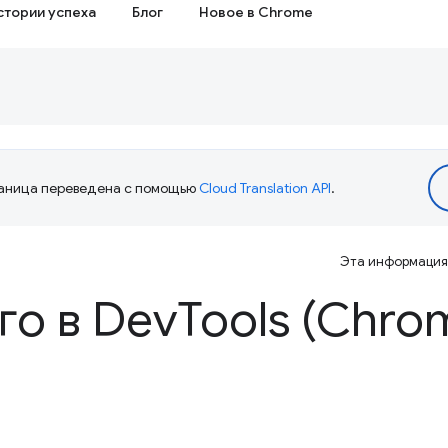
стории успеха
Блог
Новое в Chrome
аница переведена с помощью
Cloud Translation API
.
Эта информация 
го в Dev
Tools (Chro