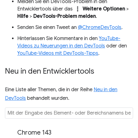
Melden Sie ein DevTools-Problem in den
more_vert
Entwicklertools über das
Weitere Optionen
>
Hilfe
>
DevTools-Problem melden
.
Senden Sie einen Tweet an
@ChromeDevTools
.
Hinterlassen Sie Kommentare in den
YouTube-
Videos zu Neuerungen in den DevTools
oder den
YouTube-Videos mit DevTools-Tipps
.
Neu in den Entwicklertools
Eine Liste aller Themen, die in der Reihe
Neu in den
DevTools
behandelt wurden.
Chrome 143