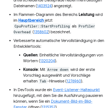
unterscheidende Dateipfade neben mehrdeutigen
Dateinamen (
1403924
) angezeigt.
Im Flammen-Diagramm des Bereichs
Leistung
wird
im
Hauptbereich
jetzt
CpuProfiler::StartProfiling
als
Profiler
Overhead
(
1358602
) bezeichnet.
Verbesserte automatische Vervollständigung in den
Entwicklertools:
Quellen
: Einheitliche Vervollständigungen von
Wörtern (
1320204
).
Konsole
: Mit
Arrow down
wird der erste
Vorschlag ausgewählt und Vorschläge
erhalten
Tab
-Hinweise (
1276960
).
In DevTools wurde ein
Event-Listener-Haltepunkt
hinzugefügt, mit dem Sie die Ausführung pausieren
können, wenn Sie ein
Dokument-Bild-im-Bild-
Fenster
öffnen (
1315352
).