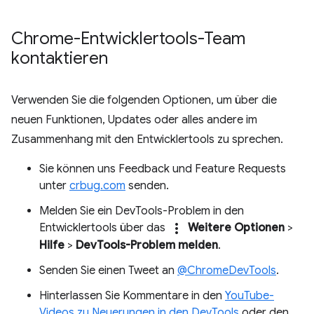
Chrome-Entwicklertools-Team
kontaktieren
Verwenden Sie die folgenden Optionen, um über die
neuen Funktionen, Updates oder alles andere im
Zusammenhang mit den Entwicklertools zu sprechen.
Sie können uns Feedback und Feature Requests
unter
crbug.com
senden.
Melden Sie ein DevTools-Problem in den
more_vert
Entwicklertools über das
Weitere Optionen
>
Hilfe
>
DevTools-Problem melden
.
Senden Sie einen Tweet an
@ChromeDevTools
.
Hinterlassen Sie Kommentare in den
YouTube-
Videos zu Neuerungen in den DevTools
oder den