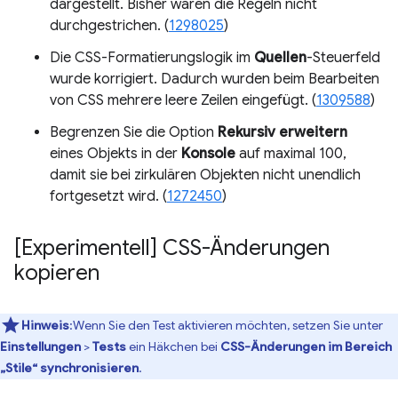
dargestellt. Bisher waren die Regeln nicht
durchgestrichen. (
1298025
)
Die CSS-Formatierungslogik im
Quellen
-Steuerfeld
wurde korrigiert. Dadurch wurden beim Bearbeiten
von CSS mehrere leere Zeilen eingefügt. (
1309588
)
Begrenzen Sie die Option
Rekursiv erweitern
eines Objekts in der
Konsole
auf maximal 100,
damit sie bei zirkulären Objekten nicht unendlich
fortgesetzt wird. (
1272450
)
[Experimentell] CSS-Änderungen
kopieren
Hinweis
:Wenn Sie den Test aktivieren möchten, setzen Sie unter
Einstellungen
>
Tests
ein Häkchen bei
CSS-Änderungen im Bereich
„Stile“ synchronisieren
.