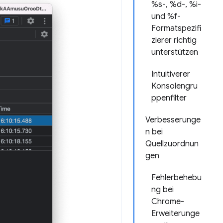
%s-, %d-, %i-
und %f-
Formatspezifi
zierer richtig
unterstützen
Intuitiverer
Konsolengru
ppenfilter
Verbesserunge
n bei
Quellzuordnun
gen
Fehlerbehebu
ng bei
Chrome-
Erweiterunge