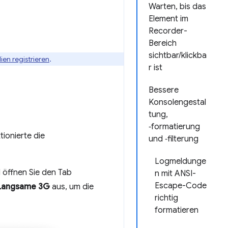
Warten, bis das
Element im
Recorder-
Bereich
sichtbar/klickba
ien registrieren
.
r ist
Bessere
Konsolengestal
tung,
‑formatierung
ionierte die
und ‑filterung
Logmeldunge
 öffnen Sie den Tab
n mit ANSI-
Escape-Code
Langsame 3G
aus, um die
richtig
formatieren