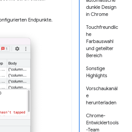
automatische
dunkle Design
in Chrome
onfigurierten Endpunkte.
Touchfreundlic
he
Farbauswahl
und geteilter
Bereich
Sonstige
Highlights
Vorschaukanäl
e
herunterladen
Chrome-
Entwicklertools
-Team