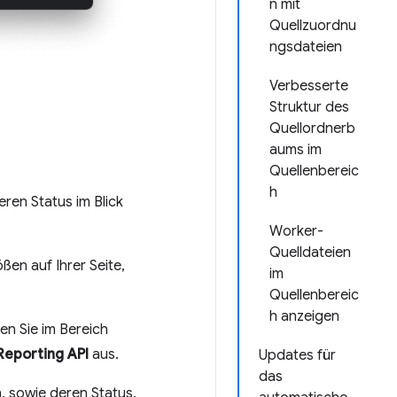
n mit
Quellzuordnu
ngsdateien
Verbesserte
Struktur des
Quellordnerb
aums im
Quellenbereic
h
eren Status im Blick
Worker-
Quelldateien
en auf Ihrer Seite,
im
Quellenbereic
h anzeigen
len Sie im Bereich
Reporting API
aus.
Updates für
das
n, sowie deren Status.