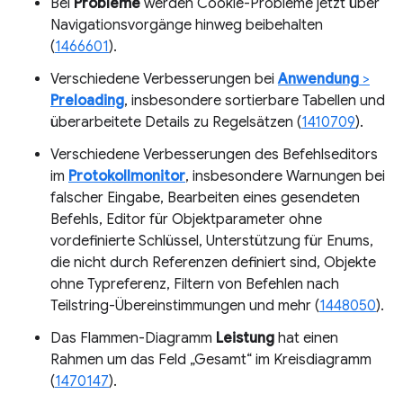
Bei
Probleme
werden Cookie-Probleme jetzt über
Navigationsvorgänge hinweg beibehalten
(
1466601
).
Verschiedene Verbesserungen bei
Anwendung
>
Preloading
, insbesondere sortierbare Tabellen und
überarbeitete Details zu Regelsätzen (
1410709
).
Verschiedene Verbesserungen des Befehlseditors
im
Protokollmonitor
, insbesondere Warnungen bei
falscher Eingabe, Bearbeiten eines gesendeten
Befehls, Editor für Objektparameter ohne
vordefinierte Schlüssel, Unterstützung für Enums,
die nicht durch Referenzen definiert sind, Objekte
ohne Typreferenz, Filtern von Befehlen nach
Teilstring-Übereinstimmungen und mehr (
1448050
).
Das Flammen-Diagramm
Leistung
hat einen
Rahmen um das Feld „Gesamt“ im Kreisdiagramm
(
1470147
).