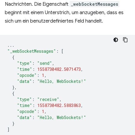
Nachrichten. Die Eigenschaft
_webSocketMessages
beginnt mit einem Unterstrich, um anzugeben, dass es
sich um ein benutzerdefiniertes Feld handelt.
...
"_webSocketMessages"
:
[
{
"type"
:
"send"
,
"time"
:
1558730482.5071473
,
"opcode"
:
1
,
"data"
:
"Hello, WebSockets!"
},
{
"type"
:
"receive"
,
"time"
:
1558730482.5883863
,
"opcode"
:
1
,
"data"
:
"Hello, WebSockets!"
}
]