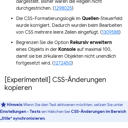
dargestellt. Bisher waren die Regeln nicht
durchgestrichen. (
1298025
)
Die CSS-Formatierungslogik im
Quellen
-Steuerfeld
wurde korrigiert. Dadurch wurden beim Bearbeiten
von CSS mehrere leere Zeilen eingefügt. (
1309588
)
Begrenzen Sie die Option
Rekursiv erweitern
eines Objekts in der
Konsole
auf maximal 100,
damit sie bei zirkulären Objekten nicht unendlich
fortgesetzt wird. (
1272450
)
[Experimentell] CSS-Änderungen
kopieren
Hinweis
:Wenn Sie den Test aktivieren möchten, setzen Sie unter
Einstellungen
>
Tests
ein Häkchen bei
CSS-Änderungen im Bereich
„Stile“ synchronisieren
.