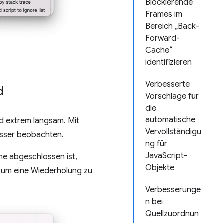
Blockierende
Frames im
Bereich „Back-
Forward-
Cache“
identifizieren
Verbesserte
d
Vorschläge für
die
automatische
d extrem langsam. Mit
Vervollständigu
esser beobachten.
ng für
JavaScript-
e abgeschlossen ist,
Objekte
, um eine Wiederholung zu
Verbesserunge
n bei
Quellzuordnun