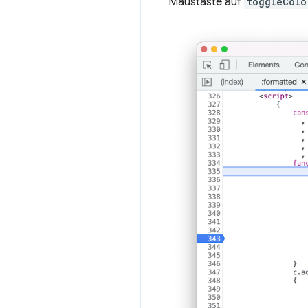
Maustaste auf
toggleColo