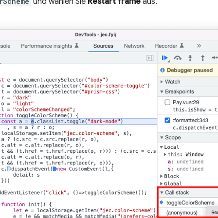
rScheme
und wählen Sie
Restart frame
aus.