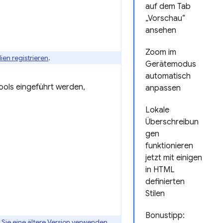
auf dem Tab
„Vorschau“
ansehen
Zoom im
ien registrieren
.
Gerätemodus
automatisch
ools eingeführt werden,
anpassen
Lokale
Überschreibun
gen
funktionieren
jetzt mit einigen
in HTML
definierten
Stilen
Bonustipp:
ie eine ältere Version verwenden,