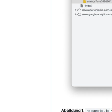
Abbildung 1
.
requests.js