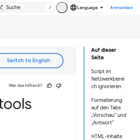
/
Anmelden
Auf dieser
Seite
Script im
Netzwerkberei
War das hilfreich?
ch ignorieren
tools
Formatierung
auf den Tabs
„Vorschau“ und
„Antwort“
HTML-Inhalte