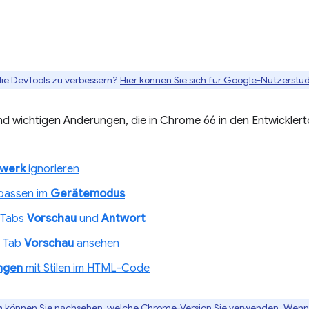
die DevTools zu verbessern?
Hier können Sie sich für Google-Nutzerstud
d wichtigen Änderungen, die in Chrome 66 in den Entwicklert
werk
ignorieren
passen im
Gerätemodus
 Tabs
Vorschau
und
Antwort
m Tab
Vorschau
ansehen
ngen
mit Stilen im HTML-Code
können Sie nachsehen, welche Chrome-Version Sie verwenden. Wenn S
n