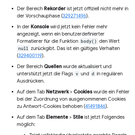
Der Bereich
Rekorder
ist jetzt offiziell nicht mehr in
der Vorschauphase (
329271496
).
In der
Konsole
wird jetzt kein Fehler mehr
angezeigt, wenn ein benutzerdefinierter
Formatierer für die Funktion
body()
den Wert
null
zurückgibt. Das ist ein gültiges Verhalten
(
329400119
).
Der Bereich
Quellen
wurde aktualisiert und
unterstützt jetzt die Flags
v
und
d
in regulären
Ausdrücken.
Auf dem Tab
Netzwerk
>
Cookies
wurde ein Fehler
bei der Zuordnung von ausgenommenen Cookies
zu Antwort-Cookies behoben (
41491846
).
Auf dem Tab
Elemente
>
Stile
ist jetzt Folgendes
möglich: