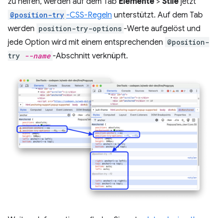
zu helfen, werden auf dem Tab
Elemente
>
Stile
jetzt
@position-try
-CSS-Regeln
unterstützt. Auf dem Tab
werden
position-try-options
-Werte aufgelöst und
jede Option wird mit einem entsprechenden
@position-
try
--name
-Abschnitt verknüpft.