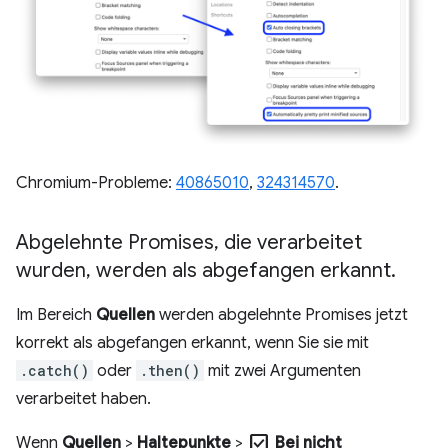
Chromium-Probleme:
40865010
,
324314570
.
Abgelehnte Promises
,
die verarbeitet
wurden
,
werden als abgefangen erkannt
.
Im Bereich
Quellen
werden abgelehnte Promises jetzt
korrekt als abgefangen erkannt, wenn Sie sie mit
.catch()
oder
.then()
mit zwei Argumenten
verarbeitet haben.
check_box
Wenn
Quellen
>
Haltepunkte
>
Bei nicht