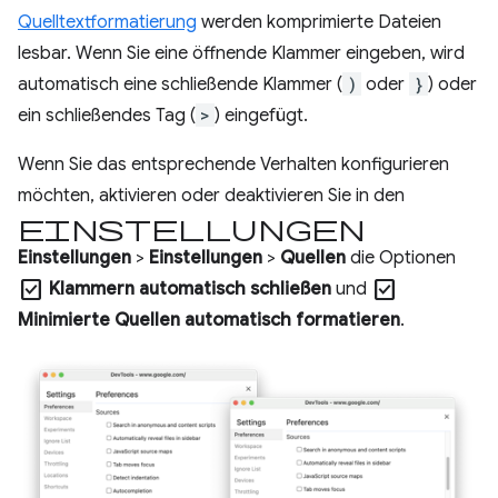
Quelltextformatierung
werden komprimierte Dateien
lesbar. Wenn Sie eine öffnende Klammer eingeben, wird
automatisch eine schließende Klammer (
)
oder
}
) oder
ein schließendes Tag (
>
) eingefügt.
Wenn Sie das entsprechende Verhalten konfigurieren
möchten, aktivieren oder deaktivieren Sie in den
Einstellungen
Einstellungen
>
Einstellungen
>
Quellen
die Optionen
check_box
check_box
Klammern automatisch schließen
und
Minimierte Quellen automatisch formatieren
.